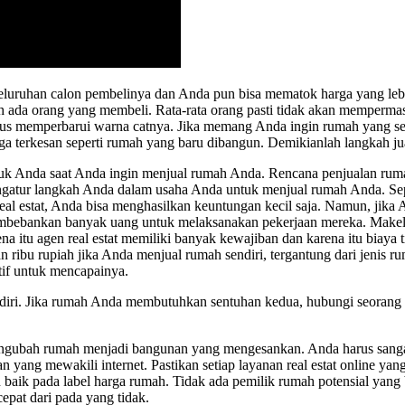
eluruhan calon pembelinya dan Anda pun bisa mematok harga yang lebih 
 ada orang yang membeli. Rata-rata orang pasti tidak akan memperma
s memperbarui warna catnya. Jika memang Anda ingin rumah yang sedan
ga terkesan seperti rumah yang baru dibangun. Demikianlah langkah ju
tuk Anda saat Anda ingin menjual rumah Anda. Rencana penjualan ru
gatur langkah Anda dalam usaha Anda untuk menjual rumah Anda. Sepe
al estat, Anda bisa menghasilkan keuntungan kecil saja. Namun, jika
mbebankan banyak uang untuk melaksanakan pekerjaan mereka. Makel
itu agen real estat memiliki banyak kewajiban dan karena itu biaya t
ibu rupiah jika Anda menjual rumah sendiri, tergantung dari jenis ru
if untuk mencapainya.
diri. Jika rumah Anda membutuhkan sentuhan kedua, hubungi seorang d
gubah rumah menjadi bangunan yang mengesankan. Anda harus sangat b
n yang mewakili internet. Pastikan setiap layanan real estat online ya
 baik pada label harga rumah. Tidak ada pemilik rumah potensial yan
epat dari pada yang tidak.