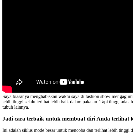
Saya biasanya menghabiskan waktu saya di fashion show mengagumi be
lebih tinggi selalu terlihat lebih baik dalam pakaian. Tapi tinggi ada
tubuh lainnya.
Jadi cara terbaik untuk membuat diri Anda terlihat 
Ini adalah siklus mode besar untuk mencoba dan terlihat lebih tinggi