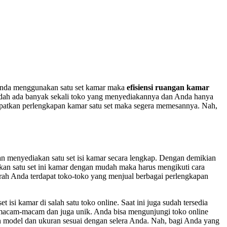
 Anda menggunakan satu set kamar maka
efisiensi ruangan kamar
dah ada banyak sekali toko yang menyediakannya dan Anda hanya
dapatkan perlengkapan kamar satu set maka segera memesannya. Nah,
an menyediakan satu set isi kamar secara lengkap. Dengan demikian
an satu set ini kamar dengan mudah maka harus mengikuti cara
rah Anda terdapat toko-toko yang menjual berbagai perlengkapan
isi kamar di salah satu toko online. Saat ini juga sudah tersedia
bermacam-macam dan juga unik. Anda bisa mengunjungi toko online
n model dan ukuran sesuai dengan selera Anda. Nah, bagi Anda yang