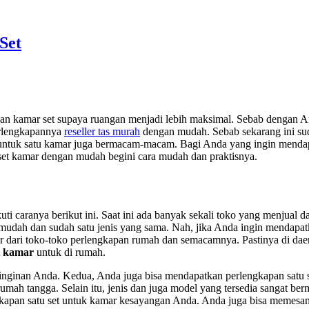
Set
akan kamar set supaya ruangan menjadi lebih maksimal. Sebab dengan
erlengkapannya
reseller tas murah
dengan mudah. Sebab sekarang ini su
apan untuk satu kamar juga bermacam-macam. Bagi Anda yang ingin men
set kamar dengan mudah begini cara mudah dan praktisnya.
 caranya berikut ini. Saat ini ada banyak sekali toko yang menjual d
dah dan sudah satu jenis yang sama. Nah, jika Anda ingin mendapatk
r dari toko-toko perlengkapan rumah dan semacamnya. Pastinya di dae
ni kamar
untuk di rumah.
inginan Anda. Kedua, Anda juga bisa mendapatkan perlengkapan satu set 
umah tangga. Selain itu, jenis dan juga model yang tersedia sangat 
engkapan satu set untuk kamar kesayangan Anda. Anda juga bisa memesa