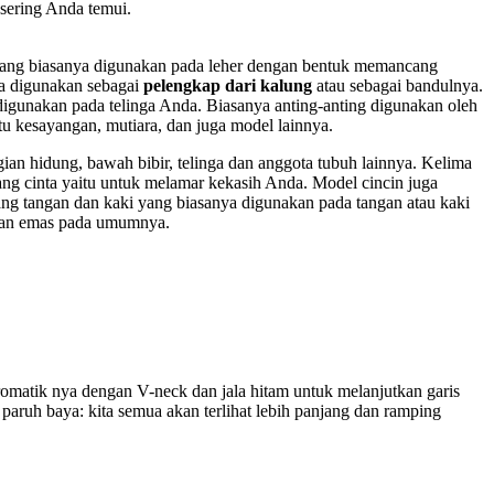
 sering Anda temui.
 yang biasanya digunakan pada leher dengan bentuk memancang
nya digunakan sebagai
pelengkap dari kalung
atau sebagai bandulnya.
digunakan pada telinga Anda. Biasanya anting-anting digunakan oleh
tu kesayangan, mutiara, dan juga model lainnya.
gian hidung, bawah bibir, telinga dan anggota tubuh lainnya. Kelima
bang cinta yaitu untuk melamar kekasih Anda. Model cincin juga
ang tangan dan kaki yang biasanya digunakan pada tangan atau kaki
asan emas pada umumnya.
kromatik nya dengan V-neck dan jala hitam untuk melanjutkan garis
paruh baya: kita semua akan terlihat lebih panjang dan ramping