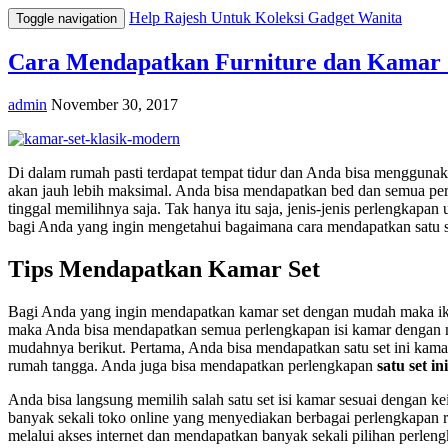
Help Rajesh Untuk Koleksi Gadget Wanita
Toggle navigation
Cara Mendapatkan Furniture dan Kamar 
admin
November 30, 2017
Di dalam rumah pasti terdapat tempat tidur dan Anda bisa menggun
akan jauh lebih maksimal. Anda bisa mendapatkan bed dan semua p
tinggal memilihnya saja. Tak hanya itu saja, jenis-jenis perlengk
bagi Anda yang ingin mengetahui bagaimana cara mendapatkan satu 
Tips Mendapatkan Kamar Set
Bagi Anda yang ingin mendapatkan kamar set dengan mudah maka ikuti
maka Anda bisa mendapatkan semua perlengkapan isi kamar dengan mu
mudahnya berikut. Pertama, Anda bisa mendapatkan satu set ini kama
rumah tangga. Anda juga bisa mendapatkan perlengkapan
satu set i
Anda bisa langsung memilih salah satu set isi kamar sesuai dengan ke
banyak sekali toko online yang menyediakan berbagai perlengkapan r
melalui akses internet dan mendapatkan banyak sekali pilihan perl