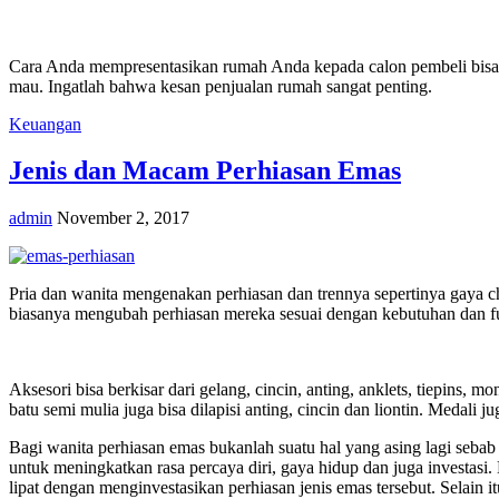
Cara Anda mempresentasikan rumah Anda kepada calon pembeli bisa 
mau. Ingatlah bahwa kesan penjualan rumah sangat penting.
Keuangan
Jenis dan Macam Perhiasan Emas
admin
November 2, 2017
Pria dan wanita mengenakan perhiasan dan trennya sepertinya gaya ch
biasanya mengubah perhiasan mereka sesuai dengan kebutuhan dan fun
Aksesori bisa berkisar dari gelang, cincin, anting, anklets, tiepin
batu semi mulia juga bisa dilapisi anting, cincin dan liontin. Medal
Bagi wanita perhiasan emas bukanlah suatu hal yang asing lagi sebab
untuk meningkatkan rasa percaya diri, gaya hidup dan juga investa
lipat dengan menginvestasikan perhiasan jenis emas tersebut. Selai