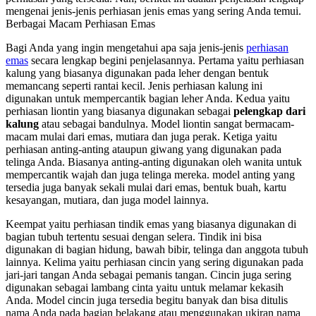
mengenai jenis-jenis perhiasan jenis emas yang sering Anda temui.
Berbagai Macam Perhiasan Emas
Bagi Anda yang ingin mengetahui apa saja jenis-jenis
perhiasan
emas
secara lengkap begini penjelasannya. Pertama yaitu perhiasan
kalung yang biasanya digunakan pada leher dengan bentuk
memancang seperti rantai kecil. Jenis perhiasan kalung ini
digunakan untuk mempercantik bagian leher Anda. Kedua yaitu
perhiasan liontin yang biasanya digunakan sebagai
pelengkap dari
kalung
atau sebagai bandulnya. Model liontin sangat bermacam-
macam mulai dari emas, mutiara dan juga perak. Ketiga yaitu
perhiasan anting-anting ataupun giwang yang digunakan pada
telinga Anda. Biasanya anting-anting digunakan oleh wanita untuk
mempercantik wajah dan juga telinga mereka. model anting yang
tersedia juga banyak sekali mulai dari emas, bentuk buah, kartu
kesayangan, mutiara, dan juga model lainnya.
Keempat yaitu perhiasan tindik emas yang biasanya digunakan di
bagian tubuh tertentu sesuai dengan selera. Tindik ini bisa
digunakan di bagian hidung, bawah bibir, telinga dan anggota tubuh
lainnya. Kelima yaitu perhiasan cincin yang sering digunakan pada
jari-jari tangan Anda sebagai pemanis tangan. Cincin juga sering
digunakan sebagai lambang cinta yaitu untuk melamar kekasih
Anda. Model cincin juga tersedia begitu banyak dan bisa ditulis
nama Anda pada bagian belakang atau menggunakan ukiran nama