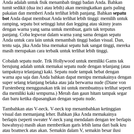
Anda adalah untuk fisik menambah tinggi badan Anda. Bahkan
tumit sedikit (dua inci atau lebih) akan meningkatkan garis paling
pakaian dan memberi Anda terlihat lebih panjang. Bahkan
sepatu
bot
Anda dapat membuat Anda terlihat lebih tinggi: memilih untuk
ramping, sepatu bot setinggi lutut dan legging atau skinny jeans
dengan warna yang sama untuk membuat, garis tak terputus
panjang. Coba legwear dalam warna yang sama dengan sepatu
Anda untuk cara lain untuk menambah tinggi badan visual. Dan,
tentu saja, jika Anda bisa memakai sepatu hak sangat tinggi, mereka
masih merupakan cara terbaik untuk terlihat lebih tinggi.
Cobalah sepatu nude. Trik Hollywood untuk memiliki Gams tak
berujung adalah untuk memakai sepatu nude dengan telanjang (atau
tampaknya telanjang) kaki. Sepatu nude tampak hebat dengan
warna apa saja dan Anda bahkan dapat menipu memakainya dengan
super selang telanjang belaka atau jala berwarna nude (Diane von
Furstenberg menggunakan trik ini untuk membuatnya terlihat seperti
dia memiliki kaki sempurna.) Merah dan gaun hitam tampak segar
dan baru ketika dipasangkan dengan sepatu nude.
Tambahkan atas V-neck. V-neck top menambahkan ketinggian
visual dan memanjang leher. Bahkan jika Anda memakainya
berlapis (seperti sweater V-neck yang mendalam dengan tee berlapis
bawahnya) masih akan memberikan garis lebih lama dari baik kru
atau boatneck atas akan. Semakin dalam V, semakin besar ilusi