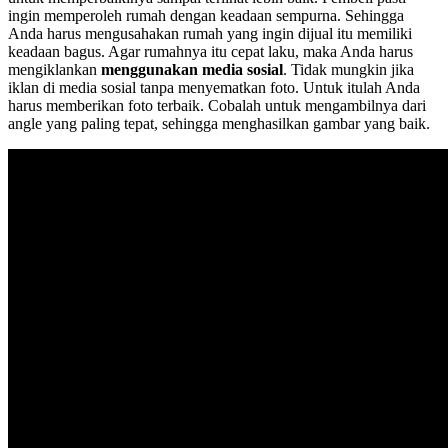
ingin memperoleh rumah dengan keadaan sempurna. Sehingga
Anda harus mengusahakan rumah yang ingin dijual itu memiliki
keadaan bagus. Agar rumahnya itu cepat laku, maka Anda harus
mengiklankan
menggunakan media sosial
. Tidak mungkin jika
iklan di media sosial tanpa menyematkan foto. Untuk itulah Anda
harus memberikan foto terbaik. Cobalah untuk mengambilnya dari
angle yang paling tepat, sehingga menghasilkan gambar yang baik.