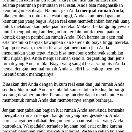
selama penurunan permintaan real estat, Anda bisa menghasilkan
keuntungan kecil saja. Namun, jika Anda
menjual rumah Anda
,
bila permintaan untuk real estat tinggi, Anda akan mendapatkan
keuntungan yang bagus. Agen real estat membebankan banyak uang
untuk melaksanakan pekerjaan mereka. Makelar bertanggung jawab
untuk menghubungkan dengan broker lain untuk mendapatkan
kontak dengan pembelian rumah Anda. Oleh karena itu agen real
estat memiliki banyak kewajiban dan karena itu biaya tinggi mereka.
Tapi percayalah, mereka bisa sangat membantu jika Anda
menemukan yang tepat. Anda bisa menabung sebanyak sembilan
ribu rupiah jika Anda menjual rumah sendiri, tergantung dari jenis
rumah yang Anda miliki. Biaya yang sangat besar yang bisa Anda
hemat dengan menjual rumah Anda sendiri bisa cukup memberi
insentif untuk mencapainya.
Biasakan diri Anda dengan hukum real estat dan jual rumah Anda
sendiri. Jika rumah Anda membutuhkan sentuhan kedua, hubungi
seorang desainer interior. Perancang interior dapat membantu Anda
membentuk rumah Anda dan membuatnya sangat berharga.
Jangan mengabaikan bagian luar rumah Anda saat Anda berusaha
mengubah rumah menjadi bangunan yang mengesankan. Anda
harus sangat berhati-hati dengan perusahaan real estat yang Anda
patronkan. Waspadalah terhadap layanan real estat online karena
prospek penipuan yang mewakili internet. Pastikan setiap layanan