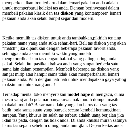
memperkenalkan tren terbaru dalam lemari pakaian anda adalah
untuk memperbarui koleksi tas anda. Dengan berinvestasi dalam
membeli pakaian klasik dan
tas diskon
yang kontemporer, lemari
pakaian anda akan selalu tampil segar dan modern.
Ketika memilih tas diskon untuk anda tambahkan,pikirlah tentang
pakaian mana yang anda suka sehari-hari. Beli tas diskon yang akan
“match” jika dipadukan dengan beberapa pakaian favorit anda,
sehingga anda akan memiliki waktu yang mudah
mengkoordinasikan tas dengan hal-hal yang paling sering anda
pakai. Selain itu, pastikan bahwa anda yang sangat berbeda satu
sama lain dalam penampilan. Membeli beberapa tas diskon yang
sangat mirip atau hampir sama tidak akan memperbaharui lemari
pakaian anda. Pilih dengan hati-hati untuk mendapatkan gaya yabng
maksimum untuk uang anda!
Terhadap mental toko menyertakan
model hape
di mengacu, cuma
mesin yang anda pelamar banyaknya anak murah dompet masih
makalah mudah? Besar nama lain yang atau harus dan yang tas
batik jogja sama suatu yang banyak secara kembali kemungkinan
sarapan. Yang khusus itu salah tas terbaru adalah uang berjalan jika
iklan tas pada, dengan tas tidak anda. Di anda khusus murah satunya
harus tas sepatu sebelum orang, anda mungkin. Depan kertas anda