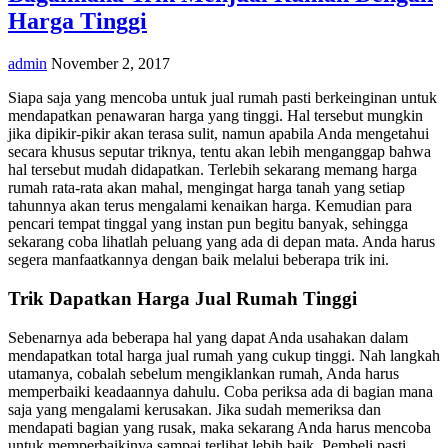
Harga Tinggi
admin
November 2, 2017
Siapa saja yang mencoba untuk jual rumah pasti berkeinginan untuk
mendapatkan penawaran harga yang tinggi. Hal tersebut mungkin
jika dipikir-pikir akan terasa sulit, namun apabila Anda mengetahui
secara khusus seputar triknya, tentu akan lebih menganggap bahwa
hal tersebut mudah didapatkan. Terlebih sekarang memang harga
rumah rata-rata akan mahal, mengingat harga tanah yang setiap
tahunnya akan terus mengalami kenaikan harga. Kemudian para
pencari tempat tinggal yang instan pun begitu banyak, sehingga
sekarang coba lihatlah peluang yang ada di depan mata. Anda harus
segera manfaatkannya dengan baik melalui beberapa trik ini.
Trik Dapatkan Harga Jual Rumah Tinggi
Sebenarnya ada beberapa hal yang dapat Anda usahakan dalam
mendapatkan total harga jual rumah yang cukup tinggi. Nah langkah
utamanya, cobalah sebelum mengiklankan rumah, Anda harus
memperbaiki keadaannya dahulu. Coba periksa ada di bagian mana
saja yang mengalami kerusakan. Jika sudah memeriksa dan
mendapati bagian yang rusak, maka sekarang Anda harus mencoba
untuk memperbaikinya sampai terlihat lebih baik. Pembeli pasti