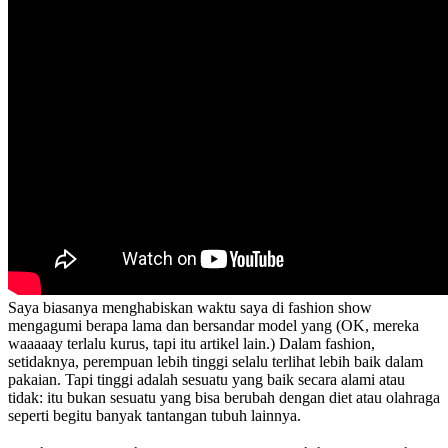
Saya biasanya menghabiskan waktu saya di fashion show
mengagumi berapa lama dan bersandar model yang (OK, mereka
waaaaay terlalu kurus, tapi itu artikel lain.) Dalam fashion,
setidaknya, perempuan lebih tinggi selalu terlihat lebih baik dalam
pakaian. Tapi tinggi adalah sesuatu yang baik secara alami atau
tidak: itu bukan sesuatu yang bisa berubah dengan diet atau olahraga
seperti begitu banyak tantangan tubuh lainnya.