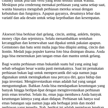
chunky untuk pria dan versi yang lebih sensitif untuk wanita.
Meskipun pria cenderung memakai perhiasan yang sama setiap saat,
wanita biasanya mengubah perhiasan mereka sesuai dengan
kebutuhan dan fungsinya. Apapun gayanya, desainnya lebar dan
variatif dan ada desain untuk setiap kepribadian dan kesempatan.
Aksesori bisa berkisar dari gelang, cincin, anting, anklets, tiepins,
money clips dan sejenisnya. Selalu menambahkan sentuhan
kecanggihan dan kemewahan saat dipakai untuk pakaian apapun.
Gemstones dan batu semi mulia juga bisa dilapisi anting, cincin dan
liontin. Medali juga populer karena foto bisa disimpan disana. Anda
juga bisa menemukan jam tangan emas dan mantra untuk gelang.
Bagi wanita perhiasan emas bukanlah suatu hal yang asing lagi
sebab sebagian besar wanita pasti memakainya. Saat ini pemakaian
perhiasan bukan lagi untuk mempercantik diri saja namun juga
digunakan untuk meningkatkan rasa percaya diri, gaya hidup dan
juga investasi. Menginvestasikan emas adalah hal yang sangat
menguntungkan. Bahkan Anda bisa mendapatkan keuntungan yang
banyak hingga berlipat-lipat dengan menginvestasikan perhiasan
jenis emas tersebut. Selain itu, emas juga membawa Anda banyak
keuntungan lainnya yang akan didapat. Perhiasan tak hanya soal
emas batangan saja namun juga ada berbagai jenis dan model
perhiasan yang tersedia. Nah, berikut ini adalah penjelasan lengkap