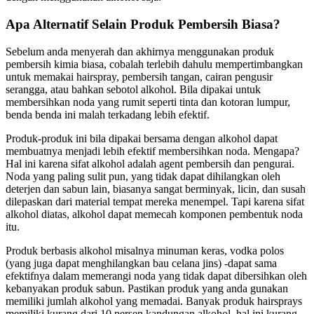
Apa Alternatif Selain Produk Pembersih Biasa?
Sebelum anda menyerah dan akhirnya menggunakan produk
pembersih kimia biasa, cobalah terlebih dahulu mempertimbangkan
untuk memakai hairspray, pembersih tangan, cairan pengusir
serangga, atau bahkan sebotol alkohol. Bila dipakai untuk
membersihkan noda yang rumit seperti tinta dan kotoran lumpur,
benda benda ini malah terkadang lebih efektif.
Produk-produk ini bila dipakai bersama dengan alkohol dapat
membuatnya menjadi lebih efektif membersihkan noda. Mengapa?
Hal ini karena sifat alkohol adalah agent pembersih dan pengurai.
Noda yang paling sulit pun, yang tidak dapat dihilangkan oleh
deterjen dan sabun lain, biasanya sangat berminyak, licin, dan susah
dilepaskan dari material tempat mereka menempel. Tapi karena sifat
alkohol diatas, alkohol dapat memecah komponen pembentuk noda
itu.
Produk berbasis alkohol misalnya minuman keras, vodka polos
(yang juga dapat menghilangkan bau celana jins) -dapat sama
efektifnya dalam memerangi noda yang tidak dapat dibersihkan oleh
kebanyakan produk sabun. Pastikan produk yang anda gunakan
memiliki jumlah alkohol yang memadai. Banyak produk hairsprays
memiliki kurang dari 10 persen kandungan alkohol, hal ini kurang