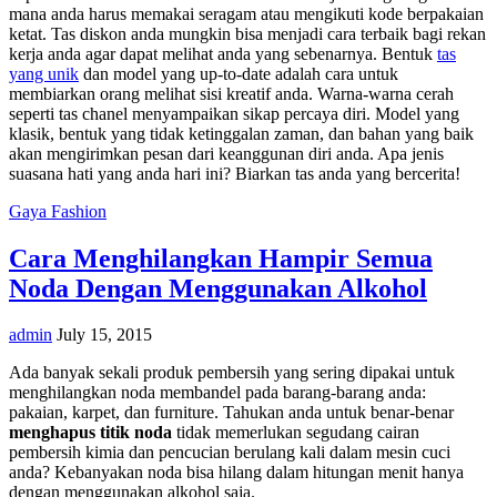
mana anda harus memakai seragam atau mengikuti kode berpakaian
ketat. Tas diskon anda mungkin bisa menjadi cara terbaik bagi rekan
kerja anda agar dapat melihat anda yang sebenarnya. Bentuk
tas
yang unik
dan model yang up-to-date adalah cara untuk
membiarkan orang melihat sisi kreatif anda. Warna-warna cerah
seperti tas chanel menyampaikan sikap percaya diri. Model yang
klasik, bentuk yang tidak ketinggalan zaman, dan bahan yang baik
akan mengirimkan pesan dari keanggunan diri anda. Apa jenis
suasana hati yang anda hari ini? Biarkan tas anda yang bercerita!
Gaya Fashion
Cara Menghilangkan Hampir Semua
Noda Dengan Menggunakan Alkohol
admin
July 15, 2015
Ada banyak sekali produk pembersih yang sering dipakai untuk
menghilangkan noda membandel pada barang-barang anda:
pakaian, karpet, dan furniture. Tahukan anda untuk benar-benar
menghapus titik noda
tidak memerlukan segudang cairan
pembersih kimia dan pencucian berulang kali dalam mesin cuci
anda? Kebanyakan noda bisa hilang dalam hitungan menit hanya
dengan menggunakan alkohol saja.