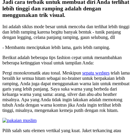
Jadi cara terbaik untuk membuat diri Anda terlihat
lebih tinggi dan ramping adalah dengan
menggunakan trik visual.
Ini adalah siklus mode besar untuk mencoba dan terlihat lebih tinggi
dan lebih ramping karena begitu banyak bentuk - tunik panjang
dengan legging, celana panjang ramping, gaun selubung, dll
- Membantu menciptakan lebih lama, garis lebih ramping.
Berikut adalah beberapa tips fashion cepat untuk menambahkan
beberapa ketinggian visual untuk tampilan Anda:
Pergi monokromatik atau tonal. Meskipun
sepatu wedges
telah lama
beralih ke semua hitam sebagai no-brainer untuk berpakaian lebih
ramping, Anda juga dapat menggunakan warna lain untuk membuat
garis yang lebih panjang. Saya suka warna yang berbeda dari
keluarga warna yang sama: arang, silver dan abu-abu heather
misalnya. Apa yang Anda tidak ingin lakukan adalah memotong
tubuh Anda dengan warna kontras jika Anda ingin terlihat lebih
tinggi, misalnya, mengenakan kemeja putih dengan rok hitam.
Pilih salah satu elemen vertikal yang kuat. Jaket terkancing atau