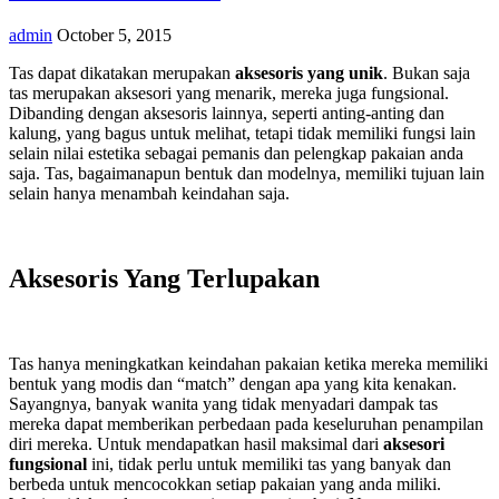
admin
October 5, 2015
Tas dapat dikatakan merupakan
aksesoris yang unik
. Bukan saja
tas merupakan aksesori yang menarik, mereka juga fungsional.
Dibanding dengan aksesoris lainnya, seperti anting-anting dan
kalung, yang bagus untuk melihat, tetapi tidak memiliki fungsi lain
selain nilai estetika sebagai pemanis dan pelengkap pakaian anda
saja. Tas, bagaimanapun bentuk dan modelnya, memiliki tujuan lain
selain hanya menambah keindahan saja.
Aksesoris Yang Terlupakan
Tas hanya meningkatkan keindahan pakaian ketika mereka memiliki
bentuk yang modis dan “match” dengan apa yang kita kenakan.
Sayangnya, banyak wanita yang tidak menyadari dampak tas
mereka dapat memberikan perbedaan pada keseluruhan penampilan
diri mereka. Untuk mendapatkan hasil maksimal dari
aksesori
fungsional
ini, tidak perlu untuk memiliki tas yang banyak dan
berbeda untuk mencocokkan setiap pakaian yang anda miliki.