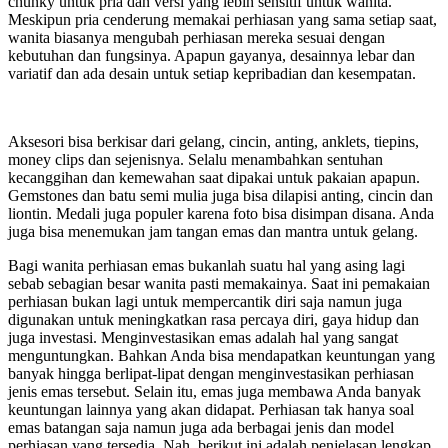
chunky untuk pria dan versi yang lebih sensitif untuk wanita.
Meskipun pria cenderung memakai perhiasan yang sama setiap saat,
wanita biasanya mengubah perhiasan mereka sesuai dengan
kebutuhan dan fungsinya. Apapun gayanya, desainnya lebar dan
variatif dan ada desain untuk setiap kepribadian dan kesempatan.
Aksesori bisa berkisar dari gelang, cincin, anting, anklets, tiepins,
money clips dan sejenisnya. Selalu menambahkan sentuhan
kecanggihan dan kemewahan saat dipakai untuk pakaian apapun.
Gemstones dan batu semi mulia juga bisa dilapisi anting, cincin dan
liontin. Medali juga populer karena foto bisa disimpan disana. Anda
juga bisa menemukan jam tangan emas dan mantra untuk gelang.
Bagi wanita perhiasan emas bukanlah suatu hal yang asing lagi
sebab sebagian besar wanita pasti memakainya. Saat ini pemakaian
perhiasan bukan lagi untuk mempercantik diri saja namun juga
digunakan untuk meningkatkan rasa percaya diri, gaya hidup dan
juga investasi. Menginvestasikan emas adalah hal yang sangat
menguntungkan. Bahkan Anda bisa mendapatkan keuntungan yang
banyak hingga berlipat-lipat dengan menginvestasikan perhiasan
jenis emas tersebut. Selain itu, emas juga membawa Anda banyak
keuntungan lainnya yang akan didapat. Perhiasan tak hanya soal
emas batangan saja namun juga ada berbagai jenis dan model
perhiasan yang tersedia. Nah, berikut ini adalah penjelasan lengkap