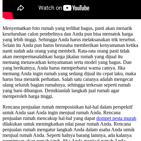
Menyematkan foto rumah yang terlihat bagus, pasti akan menarik
keseluruhan calon pembelinya dan Anda pun bisa mematok harga
yang lebih tinggi. Sehingga Anda harus melaksanakan trik tersebut.
Selain itu Anda pun harus berusaha memberikan kenyamanan ketika
nanti sudah ada orang yang membeli. Rata-rata orang pasti tidak
akan mempermasalahkan harga jikalau rumah yang dijual itu
memang menawarkan kenyamanan serta model yang bagus. Dan
yang berikutnya, Anda harus memperbarui warna catnya. Jika
memang Anda ingin rumah yang sedang dijual itu cepat laku, maka
harus bisa menarik perhatian. Salah satu caranya adalah mengecat
ulang seluruh bagian rumahnya, sehingga terkesan seperti rumah
yang baru dibangun. Demikianlah langkah jual rumah agar
memperoleh harga tinggi.
Rencana penjualan rumah memposisikan hal-hal dalam perspektif
untuk Anda saat Anda ingin menjual rumah Anda. Rencana
penjualan rumah mencakup hal-hal yang dapat
dompet pesta murah
dilakukan untuk meningkatkan nilai pasar rumah Anda. Rencana
penjualan rumah mengatur langkah Anda dalam usaha Anda untuk
menjual rumah Anda. Seperti halnya barang lainnya, ada kalanya
permintaan akan rumah jatuh. Jika Anda menjual rumah Anda