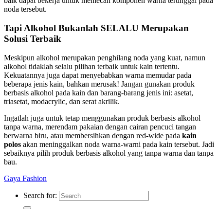
baik dapat bekerja untuk memecah komponen warna tertinggal pada
noda tersebut.
Tapi Alkohol Bukanlah SELALU Merupakan
Solusi Terbaik
Meskipun alkohol merupakan penghilang noda yang kuat, namun
alkohol tidaklah selalu pilihan terbaik untuk kain tertentu.
Kekuatannya juga dapat menyebabkan warna memudar pada
beberapa jenis kain, bahkan merusak! Jangan gunakan produk
berbasis alkohol pada kain dan barang-barang jenis ini: asetat,
triasetat, modacrylic, dan serat akrilik.
Ingatlah juga untuk tetap menggunakan produk berbasis alkohol
tanpa warna, merendam pakaian dengan cairan pencuci tangan
berwarna biru, atau membersihkan dengan red-wide pada
kain
polos
akan meninggalkan noda warna-warni pada kain tersebut. Jadi
sebaiknya pilih produk berbasis alkohol yang tanpa warna dan tanpa
bau.
Gaya Fashion
Search for: