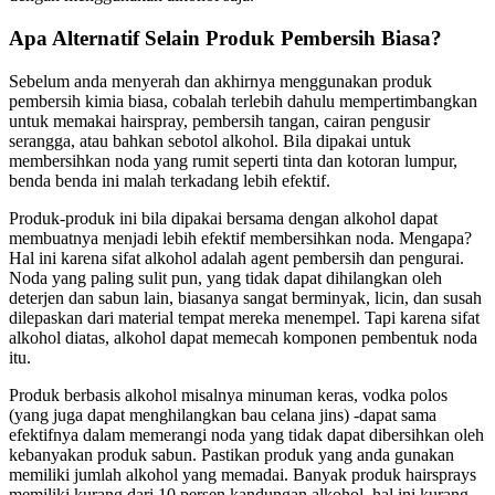
Apa Alternatif Selain Produk Pembersih Biasa?
Sebelum anda menyerah dan akhirnya menggunakan produk
pembersih kimia biasa, cobalah terlebih dahulu mempertimbangkan
untuk memakai hairspray, pembersih tangan, cairan pengusir
serangga, atau bahkan sebotol alkohol. Bila dipakai untuk
membersihkan noda yang rumit seperti tinta dan kotoran lumpur,
benda benda ini malah terkadang lebih efektif.
Produk-produk ini bila dipakai bersama dengan alkohol dapat
membuatnya menjadi lebih efektif membersihkan noda. Mengapa?
Hal ini karena sifat alkohol adalah agent pembersih dan pengurai.
Noda yang paling sulit pun, yang tidak dapat dihilangkan oleh
deterjen dan sabun lain, biasanya sangat berminyak, licin, dan susah
dilepaskan dari material tempat mereka menempel. Tapi karena sifat
alkohol diatas, alkohol dapat memecah komponen pembentuk noda
itu.
Produk berbasis alkohol misalnya minuman keras, vodka polos
(yang juga dapat menghilangkan bau celana jins) -dapat sama
efektifnya dalam memerangi noda yang tidak dapat dibersihkan oleh
kebanyakan produk sabun. Pastikan produk yang anda gunakan
memiliki jumlah alkohol yang memadai. Banyak produk hairsprays
memiliki kurang dari 10 persen kandungan alkohol, hal ini kurang