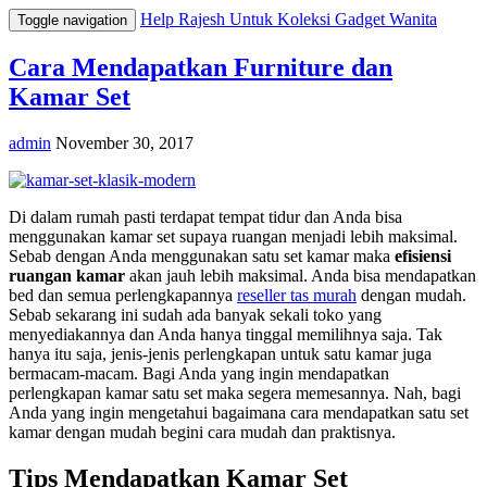
Help Rajesh Untuk Koleksi Gadget Wanita
Toggle navigation
Cara Mendapatkan Furniture dan
Kamar Set
admin
November 30, 2017
Di dalam rumah pasti terdapat tempat tidur dan Anda bisa
menggunakan kamar set supaya ruangan menjadi lebih maksimal.
Sebab dengan Anda menggunakan satu set kamar maka
efisiensi
ruangan kamar
akan jauh lebih maksimal. Anda bisa mendapatkan
bed dan semua perlengkapannya
reseller tas murah
dengan mudah.
Sebab sekarang ini sudah ada banyak sekali toko yang
menyediakannya dan Anda hanya tinggal memilihnya saja. Tak
hanya itu saja, jenis-jenis perlengkapan untuk satu kamar juga
bermacam-macam. Bagi Anda yang ingin mendapatkan
perlengkapan kamar satu set maka segera memesannya. Nah, bagi
Anda yang ingin mengetahui bagaimana cara mendapatkan satu set
kamar dengan mudah begini cara mudah dan praktisnya.
Tips Mendapatkan Kamar Set