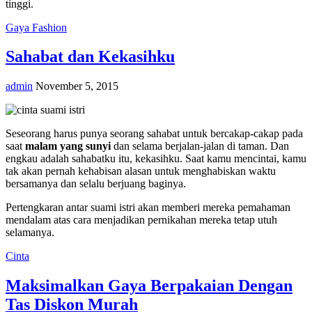
tinggi.
Gaya Fashion
Sahabat dan Kekasihku
admin
November 5, 2015
Seseorang harus punya seorang sahabat untuk bercakap-cakap pada
saat
malam yang sunyi
dan selama berjalan-jalan di taman. Dan
engkau adalah sahabatku itu, kekasihku. Saat kamu mencintai, kamu
tak akan pernah kehabisan alasan untuk menghabiskan waktu
bersamanya dan selalu berjuang baginya.
Pertengkaran antar suami istri akan memberi mereka pemahaman
mendalam atas cara menjadikan pernikahan mereka tetap utuh
selamanya.
Cinta
Maksimalkan Gaya Berpakaian Dengan
Tas Diskon Murah