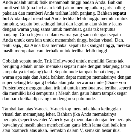
Anda adalah untuk fisik menambah tinggi badan Anda. Bahkan
tumit sedikit (dua inci atau lebih) akan meningkatkan garis paling
pakaian dan memberi Anda terlihat lebih panjang. Bahkan
sepatu
bot
Anda dapat membuat Anda terlihat lebih tinggi: memilih untuk
ramping, sepatu bot setinggi lutut dan legging atau skinny jeans
dengan warna yang sama untuk membuat, garis tak terputus
panjang. Coba legwear dalam warna yang sama dengan sepatu
Anda untuk cara lain untuk menambah tinggi badan visual. Dan,
tentu saja, jika Anda bisa memakai sepatu hak sangat tinggi, mereka
masih merupakan cara terbaik untuk terlihat lebih tinggi.
Cobalah sepatu nude. Trik Hollywood untuk memiliki Gams tak
berujung adalah untuk memakai sepatu nude dengan telanjang (atau
tampaknya telanjang) kaki. Sepatu nude tampak hebat dengan
warna apa saja dan Anda bahkan dapat menipu memakainya dengan
super selang telanjang belaka atau jala berwarna nude (Diane von
Furstenberg menggunakan trik ini untuk membuatnya terlihat seperti
dia memiliki kaki sempurna.) Merah dan gaun hitam tampak segar
dan baru ketika dipasangkan dengan sepatu nude.
Tambahkan atas V-neck. V-neck top menambahkan ketinggian
visual dan memanjang leher. Bahkan jika Anda memakainya
berlapis (seperti sweater V-neck yang mendalam dengan tee berlapis
bawahnya) masih akan memberikan garis lebih lama dari baik kru
atau boatneck atas akan. Semakin dalam V, semakin besar ilusi