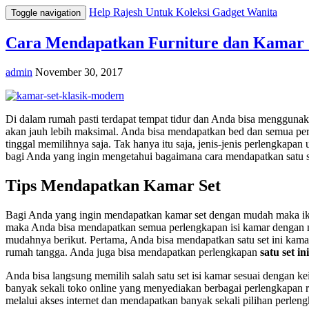
Help Rajesh Untuk Koleksi Gadget Wanita
Toggle navigation
Cara Mendapatkan Furniture dan Kamar 
admin
November 30, 2017
Di dalam rumah pasti terdapat tempat tidur dan Anda bisa menggun
akan jauh lebih maksimal. Anda bisa mendapatkan bed dan semua p
tinggal memilihnya saja. Tak hanya itu saja, jenis-jenis perlengk
bagi Anda yang ingin mengetahui bagaimana cara mendapatkan satu 
Tips Mendapatkan Kamar Set
Bagi Anda yang ingin mendapatkan kamar set dengan mudah maka ikuti
maka Anda bisa mendapatkan semua perlengkapan isi kamar dengan mu
mudahnya berikut. Pertama, Anda bisa mendapatkan satu set ini kama
rumah tangga. Anda juga bisa mendapatkan perlengkapan
satu set i
Anda bisa langsung memilih salah satu set isi kamar sesuai dengan ke
banyak sekali toko online yang menyediakan berbagai perlengkapan r
melalui akses internet dan mendapatkan banyak sekali pilihan perl