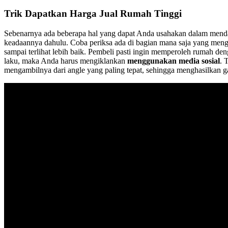
Trik Dapatkan Harga Jual Rumah Tinggi
Sebenarnya ada beberapa hal yang dapat Anda usahakan dalam menda
keadaannya dahulu. Coba periksa ada di bagian mana saja yang men
sampai terlihat lebih baik. Pembeli pasti ingin memperoleh rumah d
laku, maka Anda harus mengiklankan
menggunakan media sosial
. 
mengambilnya dari angle yang paling tepat, sehingga menghasilkan 