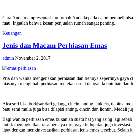
Cara Anda mempresentasikan rumah Anda kepada calon pembeli bisa 
mau. Ingatlah bahwa kesan penjualan rumah sangat penting.
Keuangan
Jenis dan Macam Perhiasan Emas
admin
November 2, 2017
Pria dan wanita mengenakan perhiasan dan trennya sepertinya gaya ch
biasanya mengubah perhiasan mereka sesuai dengan kebutuhan dan fun
Aksesori bisa berkisar dari gelang, cincin, anting, anklets, tiepin
batu semi mulia juga bisa dilapisi anting, cincin dan liontin. Medal
Bagi wanita perhiasan emas bukanlah suatu hal yang asing lagi sebab
untuk meningkatkan rasa percaya diri, gaya hidup dan juga investa
lipat dengan menginvestasikan perhiasan jenis emas tersebut. Selai