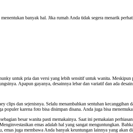
menentukan banyak hal. Jika rumah Anda tidak segera menarik perha
unky untuk pria dan versi yang lebih sensitif untuk wanita. Meskipun
gsinya. Apapun gayanya, desainnya lebar dan variatif dan ada desain
s, money clips dan sejenisnya. Selalu menambahkan sentuhan kecanggih
i juga populer karena foto bisa disimpan disana. Anda juga bisa menemu
 sebagian besar wanita pasti memakainya. Saat ini pemakaian perhiasa
si. Menginvestasikan emas adalah hal yang sangat menguntungkan. Bah
n itu, emas juga membawa Anda banyak keuntungan lainnya yang akan di