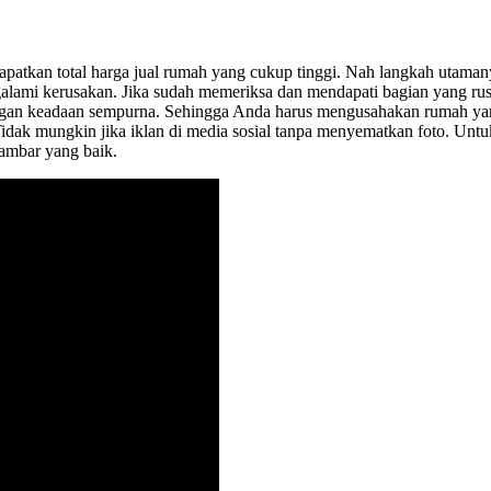
patkan total harga jual rumah yang cukup tinggi. Nah langkah utama
galami kerusakan. Jika sudah memeriksa dan mendapati bagian yang 
engan keadaan sempurna. Sehingga Anda harus mengusahakan rumah yang
Tidak mungkin jika iklan di media sosial tanpa menyematkan foto. Unt
gambar yang baik.