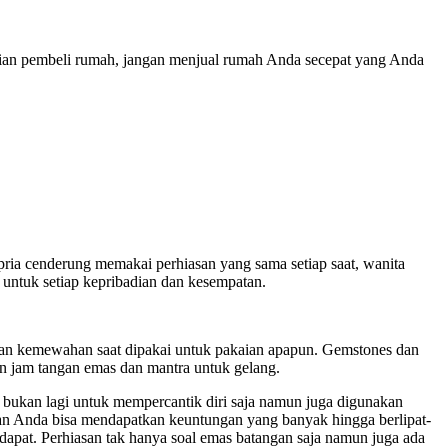
tian pembeli rumah, jangan menjual rumah Anda secepat yang Anda
 pria cenderung memakai perhiasan yang sama setiap saat, wanita
 untuk setiap kepribadian dan kesempatan.
an dan kemewahan saat dipakai untuk pakaian apapun. Gemstones dan
kan jam tangan emas dan mantra untuk gelang.
n bukan lagi untuk mempercantik diri saja namun juga digunakan
kan Anda bisa mendapatkan keuntungan yang banyak hingga berlipat-
dapat. Perhiasan tak hanya soal emas batangan saja namun juga ada