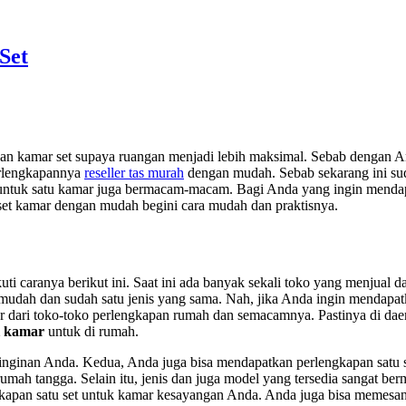
Set
akan kamar set supaya ruangan menjadi lebih maksimal. Sebab dengan
erlengkapannya
reseller tas murah
dengan mudah. Sebab sekarang ini su
apan untuk satu kamar juga bermacam-macam. Bagi Anda yang ingin men
set kamar dengan mudah begini cara mudah dan praktisnya.
 caranya berikut ini. Saat ini ada banyak sekali toko yang menjual d
dah dan sudah satu jenis yang sama. Nah, jika Anda ingin mendapatk
r dari toko-toko perlengkapan rumah dan semacamnya. Pastinya di dae
ni kamar
untuk di rumah.
inginan Anda. Kedua, Anda juga bisa mendapatkan perlengkapan satu set 
umah tangga. Selain itu, jenis dan juga model yang tersedia sangat 
engkapan satu set untuk kamar kesayangan Anda. Anda juga bisa memesa