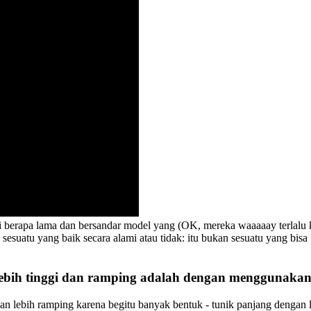
rapa lama dan bersandar model yang (OK, mereka waaaaay terlalu kuru
lah sesuatu yang baik secara alami atau tidak: itu bukan sesuatu yang bi
lebih tinggi dan ramping adalah dengan menggunakan t
 dan lebih ramping karena begitu banyak bentuk - tunik panjang dengan 