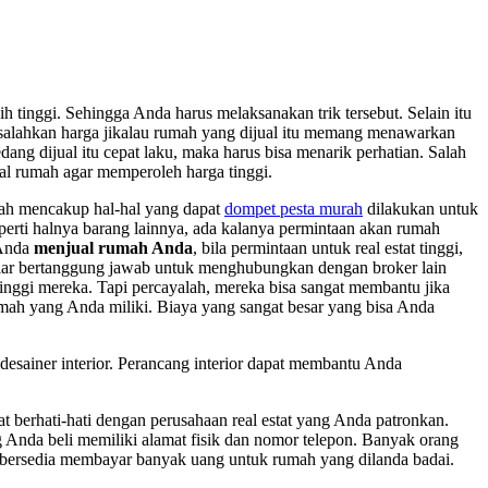
tinggi. Sehingga Anda harus melaksanakan trik tersebut. Selain itu
salahkan harga jikalau rumah yang dijual itu memang menawarkan
g dijual itu cepat laku, maka harus bisa menarik perhatian. Salah
al rumah agar memperoleh harga tinggi.
mah mencakup hal-hal yang dapat
dompet pesta murah
dilakukan untuk
rti halnya barang lainnya, ada kalanya permintaan akan rumah
 Anda
menjual rumah Anda
, bila permintaan untuk real estat tinggi,
ar bertanggung jawab untuk menghubungkan dengan broker lain
inggi mereka. Tapi percayalah, mereka bisa sangat membantu jika
mah yang Anda miliki. Biaya yang sangat besar yang bisa Anda
esainer interior. Perancang interior dapat membantu Anda
erhati-hati dengan perusahaan real estat yang Anda patronkan.
ng Anda beli memiliki alamat fisik dan nomor telepon. Banyak orang
g bersedia membayar banyak uang untuk rumah yang dilanda badai.