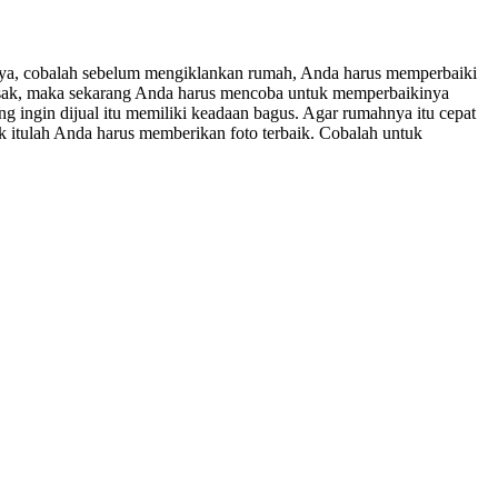
nya, cobalah sebelum mengiklankan rumah, Anda harus memperbaiki
rusak, maka sekarang Anda harus mencoba untuk memperbaikinya
 ingin dijual itu memiliki keadaan bagus. Agar rumahnya itu cepat
uk itulah Anda harus memberikan foto terbaik. Cobalah untuk