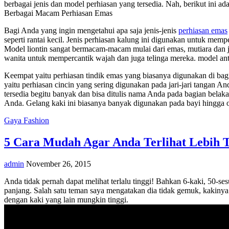
berbagai jenis dan model perhiasan yang tersedia. Nah, berikut ini ad
Berbagai Macam Perhiasan Emas
Bagi Anda yang ingin mengetahui apa saja jenis-jenis
perhiasan emas
seperti rantai kecil. Jenis perhiasan kalung ini digunakan untuk mem
Model liontin sangat bermacam-macam mulai dari emas, mutiara dan j
wanita untuk mempercantik wajah dan juga telinga mereka. model anti
Keempat yaitu perhiasan tindik emas yang biasanya digunakan di bagia
yaitu perhiasan cincin yang sering digunakan pada jari-jari tangan 
tersedia begitu banyak dan bisa ditulis nama Anda pada bagian bela
Anda. Gelang kaki ini biasanya banyak digunakan pada bayi hingga 
Gaya Fashion
5 Cara Mudah Agar Anda Terlihat Lebih T
admin
November 26, 2015
Anda tidak pernah dapat melihat terlalu tinggi! Bahkan 6-kaki, 50-se
panjang. Salah satu teman saya mengatakan dia tidak gemuk, kakinya 
dengan kaki yang lain mungkin tinggi.