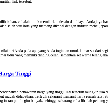
ngilah link tersebut.
emilih bahan, cobalah untuk memikirkan desain dan biaya. Anda juga h
lah salah satu kota yang memang dikenal dengan industri mebel jepar
ilai diri Anda pada apa yang Anda inginkan untuk kamar set dari segi 
amar tidur yang memiliki dinding cerah, sementara set warna terang ak
arga Tinggi
endapatkan penawaran harga yang tinggi. Hal tersebut mungkin jika dip
ebut mudah didapatkan. Terlebih sekarang memang harga rumah rata-rat
g instan pun begitu banyak, sehingga sekarang coba lihatlah peluang