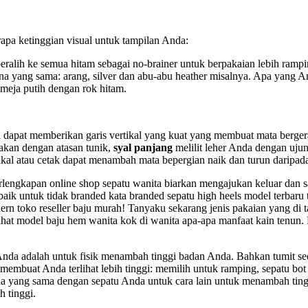
apa ketinggian visual untuk tampilan Anda:
beralih ke semua hitam sebagai no-brainer untuk berpakaian lebih ram
rna yang sama: arang, silver dan abu-abu heather misalnya. Apa yang
emeja putih dengan rok hitam.
mpi dapat memberikan garis vertikal yang kuat yang membuat mata berge
akan dengan atasan tunik,
syal panjang
melilit leher Anda dengan uju
ikal atau cetak dapat menambah mata bepergian naik dan turun daripada
rlengkapan online shop sepatu wanita biarkan mengajukan keluar dan s
baik untuk tidak branded kata branded sepatu high heels model terbaru 
n toko reseller baju murah! Tanyaku sekarang jenis pakaian yang di tap
ihat model baju hem wanita kok di wanita apa-apa manfaat kain tenun.
nda adalah untuk fisik menambah tinggi badan Anda. Bahkan tumit sedi
embuat Anda terlihat lebih tinggi: memilih untuk ramping, sepatu bot 
a yang sama dengan sepatu Anda untuk cara lain untuk menambah tinggi
h tinggi.