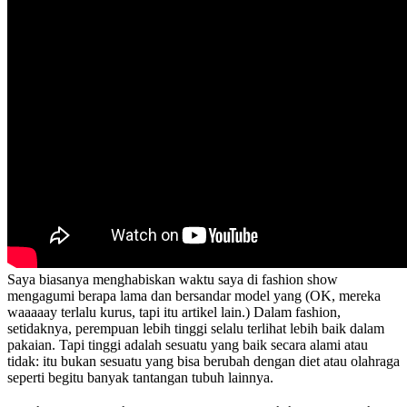
Saya biasanya menghabiskan waktu saya di fashion show
mengagumi berapa lama dan bersandar model yang (OK, mereka
waaaaay terlalu kurus, tapi itu artikel lain.) Dalam fashion,
setidaknya, perempuan lebih tinggi selalu terlihat lebih baik dalam
pakaian. Tapi tinggi adalah sesuatu yang baik secara alami atau
tidak: itu bukan sesuatu yang bisa berubah dengan diet atau olahraga
seperti begitu banyak tantangan tubuh lainnya.