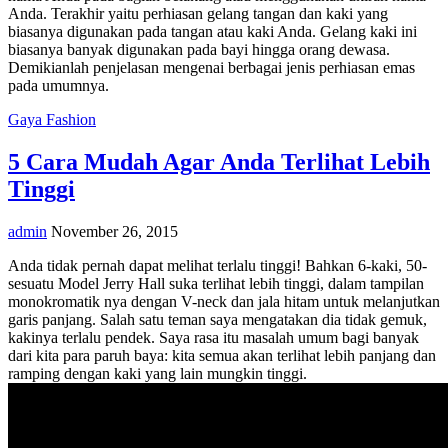
Anda. Terakhir yaitu perhiasan gelang tangan dan kaki yang
biasanya digunakan pada tangan atau kaki Anda. Gelang kaki ini
biasanya banyak digunakan pada bayi hingga orang dewasa.
Demikianlah penjelasan mengenai berbagai jenis perhiasan emas
pada umumnya.
Gaya Fashion
5 Cara Mudah Agar Anda Terlihat Lebih
Tinggi
admin
November 26, 2015
Anda tidak pernah dapat melihat terlalu tinggi! Bahkan 6-kaki, 50-
sesuatu Model Jerry Hall suka terlihat lebih tinggi, dalam tampilan
monokromatik nya dengan V-neck dan jala hitam untuk melanjutkan
garis panjang. Salah satu teman saya mengatakan dia tidak gemuk,
kakinya terlalu pendek. Saya rasa itu masalah umum bagi banyak
dari kita para paruh baya: kita semua akan terlihat lebih panjang dan
ramping dengan kaki yang lain mungkin tinggi.