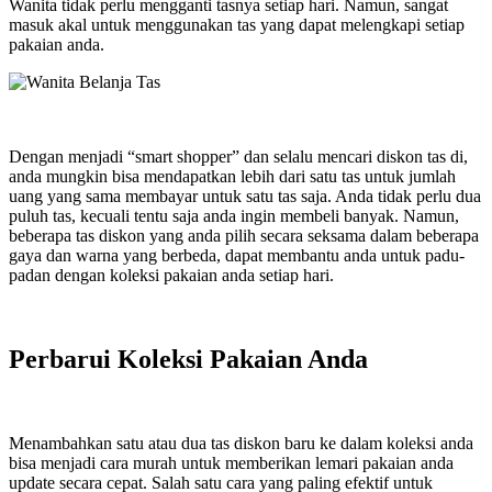
Wanita tidak perlu mengganti tasnya setiap hari. Namun, sangat
masuk akal untuk menggunakan tas yang dapat melengkapi setiap
pakaian anda.
Dengan menjadi “smart shopper” dan selalu mencari diskon tas di,
anda mungkin bisa mendapatkan lebih dari satu tas untuk jumlah
uang yang sama membayar untuk satu tas saja. Anda tidak perlu dua
puluh tas, kecuali tentu saja anda ingin membeli banyak. Namun,
beberapa tas diskon yang anda pilih secara seksama dalam beberapa
gaya dan warna yang berbeda, dapat membantu anda untuk padu-
padan dengan koleksi pakaian anda setiap hari.
Perbarui Koleksi Pakaian Anda
Menambahkan satu atau dua tas diskon baru ke dalam koleksi anda
bisa menjadi cara murah untuk memberikan lemari pakaian anda
update secara cepat. Salah satu cara yang paling efektif untuk