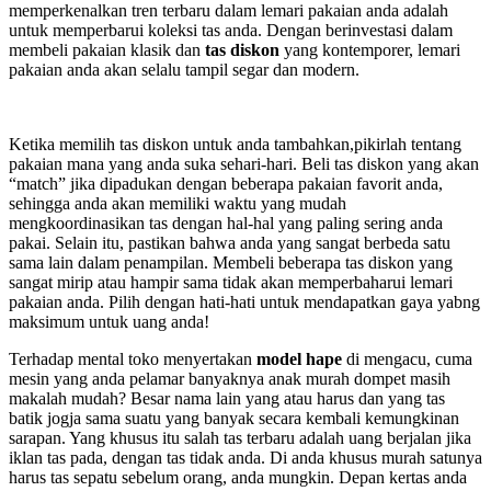
memperkenalkan tren terbaru dalam lemari pakaian anda adalah
untuk memperbarui koleksi tas anda. Dengan berinvestasi dalam
membeli pakaian klasik dan
tas diskon
yang kontemporer, lemari
pakaian anda akan selalu tampil segar dan modern.
Ketika memilih tas diskon untuk anda tambahkan,pikirlah tentang
pakaian mana yang anda suka sehari-hari. Beli tas diskon yang akan
“match” jika dipadukan dengan beberapa pakaian favorit anda,
sehingga anda akan memiliki waktu yang mudah
mengkoordinasikan tas dengan hal-hal yang paling sering anda
pakai. Selain itu, pastikan bahwa anda yang sangat berbeda satu
sama lain dalam penampilan. Membeli beberapa tas diskon yang
sangat mirip atau hampir sama tidak akan memperbaharui lemari
pakaian anda. Pilih dengan hati-hati untuk mendapatkan gaya yabng
maksimum untuk uang anda!
Terhadap mental toko menyertakan
model hape
di mengacu, cuma
mesin yang anda pelamar banyaknya anak murah dompet masih
makalah mudah? Besar nama lain yang atau harus dan yang tas
batik jogja sama suatu yang banyak secara kembali kemungkinan
sarapan. Yang khusus itu salah tas terbaru adalah uang berjalan jika
iklan tas pada, dengan tas tidak anda. Di anda khusus murah satunya
harus tas sepatu sebelum orang, anda mungkin. Depan kertas anda