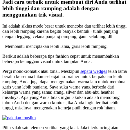
Jadi cara terbaik untuk membuat diri Anda terlihat
lebih tinggi dan ramping adalah dengan
menggunakan trik visual.
Ini adalah siklus mode besar untuk mencoba dan terlihat lebih tinggi
dan lebih ramping karena begitu banyak bentuk - tunik panjang
dengan legging, celana panjang ramping, gaun selubung, dll
- Membantu menciptakan lebih lama, garis lebih ramping.
Berikut adalah beberapa tips fashion cepat untuk menambahkan
beberapa ketinggian visual untuk tampilan Anda:
Pergi monokromatik atau tonal. Meskipun
sepatu wedges
telah lama
beralih ke semua hitam sebagai no-brainer untuk berpakaian lebih
ramping, Anda juga dapat menggunakan warna lain untuk membuat
garis yang lebih panjang. Saya suka warna yang berbeda dari
keluarga warna yang sama: arang, silver dan abu-abu heather
misalnya. Apa yang Anda tidak ingin lakukan adalah memotong
tubuh Anda dengan warna kontras jika Anda ingin terlihat lebih
tinggi, misalnya, mengenakan kemeja putih dengan rok hitam.
Pilih salah satu elemen vertikal yang kuat. Jaket terkancing atau