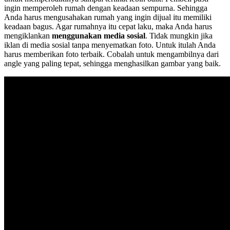
ingin memperoleh rumah dengan keadaan sempurna. Sehingga
Anda harus mengusahakan rumah yang ingin dijual itu memiliki
keadaan bagus. Agar rumahnya itu cepat laku, maka Anda harus
mengiklankan
menggunakan media sosial
. Tidak mungkin jika
iklan di media sosial tanpa menyematkan foto. Untuk itulah Anda
harus memberikan foto terbaik. Cobalah untuk mengambilnya dari
angle yang paling tepat, sehingga menghasilkan gambar yang baik.