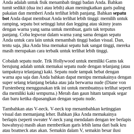
Anda adalah untuk fisik menambah tinggi badan Anda. Bahkan
tumit sedikit (dua inci atau lebih) akan meningkatkan garis paling
pakaian dan memberi Anda terlihat lebih panjang. Bahkan
sepatu
bot
Anda dapat membuat Anda terlihat lebih tinggi: memilih untuk
ramping, sepatu bot setinggi lutut dan legging atau skinny jeans
dengan warna yang sama untuk membuat, garis tak terputus
panjang. Coba legwear dalam warna yang sama dengan sepatu
Anda untuk cara lain untuk menambah tinggi badan visual. Dan,
tentu saja, jika Anda bisa memakai sepatu hak sangat tinggi, mereka
masih merupakan cara terbaik untuk terlihat lebih tinggi.
Cobalah sepatu nude. Trik Hollywood untuk memiliki Gams tak
berujung adalah untuk memakai sepatu nude dengan telanjang (atau
tampaknya telanjang) kaki. Sepatu nude tampak hebat dengan
warna apa saja dan Anda bahkan dapat menipu memakainya dengan
super selang telanjang belaka atau jala berwarna nude (Diane von
Furstenberg menggunakan trik ini untuk membuatnya terlihat seperti
dia memiliki kaki sempurna.) Merah dan gaun hitam tampak segar
dan baru ketika dipasangkan dengan sepatu nude.
Tambahkan atas V-neck. V-neck top menambahkan ketinggian
visual dan memanjang leher. Bahkan jika Anda memakainya
berlapis (seperti sweater V-neck yang mendalam dengan tee berlapis
bawahnya) masih akan memberikan garis lebih lama dari baik kru
atau boatneck atas akan. Semakin dalam V, semakin besar ilusi