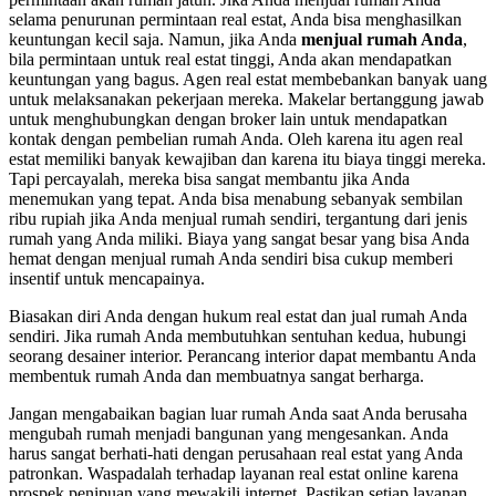
selama penurunan permintaan real estat, Anda bisa menghasilkan
keuntungan kecil saja. Namun, jika Anda
menjual rumah Anda
,
bila permintaan untuk real estat tinggi, Anda akan mendapatkan
keuntungan yang bagus. Agen real estat membebankan banyak uang
untuk melaksanakan pekerjaan mereka. Makelar bertanggung jawab
untuk menghubungkan dengan broker lain untuk mendapatkan
kontak dengan pembelian rumah Anda. Oleh karena itu agen real
estat memiliki banyak kewajiban dan karena itu biaya tinggi mereka.
Tapi percayalah, mereka bisa sangat membantu jika Anda
menemukan yang tepat. Anda bisa menabung sebanyak sembilan
ribu rupiah jika Anda menjual rumah sendiri, tergantung dari jenis
rumah yang Anda miliki. Biaya yang sangat besar yang bisa Anda
hemat dengan menjual rumah Anda sendiri bisa cukup memberi
insentif untuk mencapainya.
Biasakan diri Anda dengan hukum real estat dan jual rumah Anda
sendiri. Jika rumah Anda membutuhkan sentuhan kedua, hubungi
seorang desainer interior. Perancang interior dapat membantu Anda
membentuk rumah Anda dan membuatnya sangat berharga.
Jangan mengabaikan bagian luar rumah Anda saat Anda berusaha
mengubah rumah menjadi bangunan yang mengesankan. Anda
harus sangat berhati-hati dengan perusahaan real estat yang Anda
patronkan. Waspadalah terhadap layanan real estat online karena
prospek penipuan yang mewakili internet. Pastikan setiap layanan