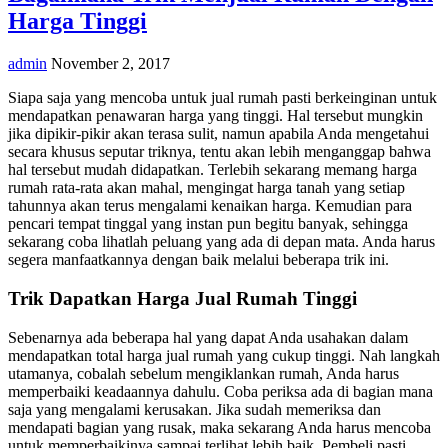
Harga Tinggi
admin
November 2, 2017
Siapa saja yang mencoba untuk jual rumah pasti berkeinginan untuk
mendapatkan penawaran harga yang tinggi. Hal tersebut mungkin
jika dipikir-pikir akan terasa sulit, namun apabila Anda mengetahui
secara khusus seputar triknya, tentu akan lebih menganggap bahwa
hal tersebut mudah didapatkan. Terlebih sekarang memang harga
rumah rata-rata akan mahal, mengingat harga tanah yang setiap
tahunnya akan terus mengalami kenaikan harga. Kemudian para
pencari tempat tinggal yang instan pun begitu banyak, sehingga
sekarang coba lihatlah peluang yang ada di depan mata. Anda harus
segera manfaatkannya dengan baik melalui beberapa trik ini.
Trik Dapatkan Harga Jual Rumah Tinggi
Sebenarnya ada beberapa hal yang dapat Anda usahakan dalam
mendapatkan total harga jual rumah yang cukup tinggi. Nah langkah
utamanya, cobalah sebelum mengiklankan rumah, Anda harus
memperbaiki keadaannya dahulu. Coba periksa ada di bagian mana
saja yang mengalami kerusakan. Jika sudah memeriksa dan
mendapati bagian yang rusak, maka sekarang Anda harus mencoba
untuk memperbaikinya sampai terlihat lebih baik. Pembeli pasti