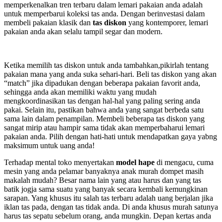
memperkenalkan tren terbaru dalam lemari pakaian anda adalah
untuk memperbarui koleksi tas anda. Dengan berinvestasi dalam
membeli pakaian klasik dan
tas diskon
yang kontemporer, lemari
pakaian anda akan selalu tampil segar dan modern.
Ketika memilih tas diskon untuk anda tambahkan,pikirlah tentang
pakaian mana yang anda suka sehari-hari. Beli tas diskon yang akan
“match” jika dipadukan dengan beberapa pakaian favorit anda,
sehingga anda akan memiliki waktu yang mudah
mengkoordinasikan tas dengan hal-hal yang paling sering anda
pakai. Selain itu, pastikan bahwa anda yang sangat berbeda satu
sama lain dalam penampilan. Membeli beberapa tas diskon yang
sangat mirip atau hampir sama tidak akan memperbaharui lemari
pakaian anda. Pilih dengan hati-hati untuk mendapatkan gaya yabng
maksimum untuk uang anda!
Terhadap mental toko menyertakan
model hape
di mengacu, cuma
mesin yang anda pelamar banyaknya anak murah dompet masih
makalah mudah? Besar nama lain yang atau harus dan yang tas
batik jogja sama suatu yang banyak secara kembali kemungkinan
sarapan. Yang khusus itu salah tas terbaru adalah uang berjalan jika
iklan tas pada, dengan tas tidak anda. Di anda khusus murah satunya
harus tas sepatu sebelum orang, anda mungkin. Depan kertas anda