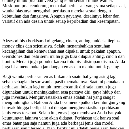
chunky untuk pria dan versi yang lebih sensitif untuk wanita.
Meskipun pria cenderung memakai perhiasan yang sama setiap saat,
wanita biasanya mengubah perhiasan mereka sesuai dengan
kebutuhan dan fungsinya. Apapun gayanya, desainnya lebar dan
variatif dan ada desain untuk setiap kepribadian dan kesempatan.
Aksesori bisa berkisar dari gelang, cincin, anting, anklets, tiepins,
money clips dan sejenisnya. Selalu menambahkan sentuhan
kecanggihan dan kemewahan saat dipakai untuk pakaian apapun.
Gemstones dan batu semi mulia juga bisa dilapisi anting, cincin dan
liontin. Medali juga populer karena foto bisa disimpan disana. Anda
juga bisa menemukan jam tangan emas dan mantra untuk gelang.
Bagi wanita perhiasan emas bukanlah suatu hal yang asing lagi
sebab sebagian besar wanita pasti memakainya. Saat ini pemakaian
perhiasan bukan lagi untuk mempercantik diri saja namun juga
digunakan untuk meningkatkan rasa percaya diri, gaya hidup dan
juga investasi. Menginvestasikan emas adalah hal yang sangat
menguntungkan. Bahkan Anda bisa mendapatkan keuntungan yang
banyak hingga berlipat-lipat dengan menginvestasikan perhiasan
jenis emas tersebut. Selain itu, emas juga membawa Anda banyak
keuntungan lainnya yang akan didapat. Perhiasan tak hanya soal
emas batangan saja namun juga ada berbagai jenis dan model
perhiasan yang tersedia. Nah, berikut ini adalah penjelasan lengkap