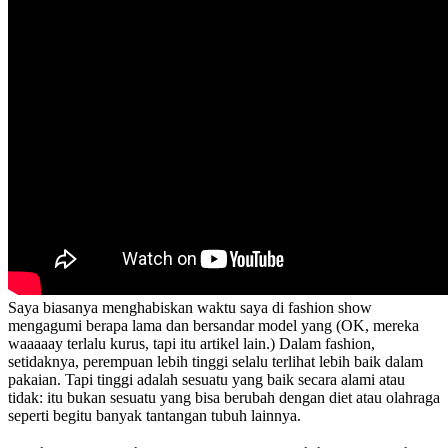
Saya biasanya menghabiskan waktu saya di fashion show
mengagumi berapa lama dan bersandar model yang (OK, mereka
waaaaay terlalu kurus, tapi itu artikel lain.) Dalam fashion,
setidaknya, perempuan lebih tinggi selalu terlihat lebih baik dalam
pakaian. Tapi tinggi adalah sesuatu yang baik secara alami atau
tidak: itu bukan sesuatu yang bisa berubah dengan diet atau olahraga
seperti begitu banyak tantangan tubuh lainnya.