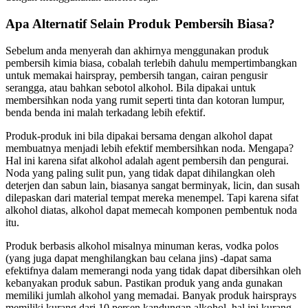
Apa Alternatif Selain Produk Pembersih Biasa?
Sebelum anda menyerah dan akhirnya menggunakan produk
pembersih kimia biasa, cobalah terlebih dahulu mempertimbangkan
untuk memakai hairspray, pembersih tangan, cairan pengusir
serangga, atau bahkan sebotol alkohol. Bila dipakai untuk
membersihkan noda yang rumit seperti tinta dan kotoran lumpur,
benda benda ini malah terkadang lebih efektif.
Produk-produk ini bila dipakai bersama dengan alkohol dapat
membuatnya menjadi lebih efektif membersihkan noda. Mengapa?
Hal ini karena sifat alkohol adalah agent pembersih dan pengurai.
Noda yang paling sulit pun, yang tidak dapat dihilangkan oleh
deterjen dan sabun lain, biasanya sangat berminyak, licin, dan susah
dilepaskan dari material tempat mereka menempel. Tapi karena sifat
alkohol diatas, alkohol dapat memecah komponen pembentuk noda
itu.
Produk berbasis alkohol misalnya minuman keras, vodka polos
(yang juga dapat menghilangkan bau celana jins) -dapat sama
efektifnya dalam memerangi noda yang tidak dapat dibersihkan oleh
kebanyakan produk sabun. Pastikan produk yang anda gunakan
memiliki jumlah alkohol yang memadai. Banyak produk hairsprays
memiliki kurang dari 10 persen kandungan alkohol, hal ini kurang