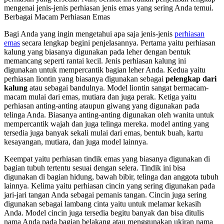
mengenai jenis-jenis perhiasan jenis emas yang sering Anda temui.
Berbagai Macam Perhiasan Emas
Bagi Anda yang ingin mengetahui apa saja jenis-jenis
perhiasan
emas
secara lengkap begini penjelasannya. Pertama yaitu perhiasan
kalung yang biasanya digunakan pada leher dengan bentuk
memancang seperti rantai kecil. Jenis perhiasan kalung ini
digunakan untuk mempercantik bagian leher Anda. Kedua yaitu
perhiasan liontin yang biasanya digunakan sebagai
pelengkap dari
kalung
atau sebagai bandulnya. Model liontin sangat bermacam-
macam mulai dari emas, mutiara dan juga perak. Ketiga yaitu
perhiasan anting-anting ataupun giwang yang digunakan pada
telinga Anda. Biasanya anting-anting digunakan oleh wanita untuk
mempercantik wajah dan juga telinga mereka. model anting yang
tersedia juga banyak sekali mulai dari emas, bentuk buah, kartu
kesayangan, mutiara, dan juga model lainnya.
Keempat yaitu perhiasan tindik emas yang biasanya digunakan di
bagian tubuh tertentu sesuai dengan selera. Tindik ini bisa
digunakan di bagian hidung, bawah bibir, telinga dan anggota tubuh
lainnya. Kelima yaitu perhiasan cincin yang sering digunakan pada
jari-jari tangan Anda sebagai pemanis tangan. Cincin juga sering
digunakan sebagai lambang cinta yaitu untuk melamar kekasih
Anda. Model cincin juga tersedia begitu banyak dan bisa ditulis
nama Anda pada bagian belakang atau menggunakan ukiran nama