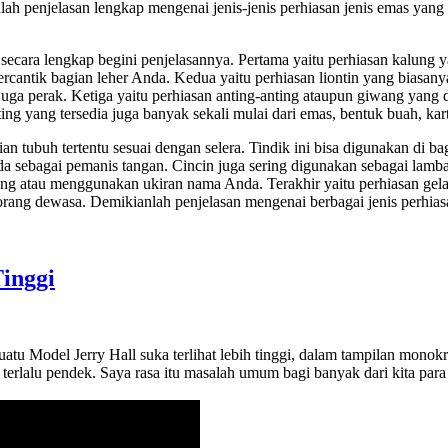
alah penjelasan lengkap mengenai jenis-jenis perhiasan jenis emas yang
secara lengkap begini penjelasannya. Pertama yaitu perhiasan kalung
percantik bagian leher Anda. Kedua yaitu perhiasan liontin yang biasa
uga perak. Ketiga yaitu perhiasan anting-anting ataupun giwang yang 
ng yang tersedia juga banyak sekali mulai dari emas, bentuk buah, kar
n tubuh tertentu sesuai dengan selera. Tindik ini bisa digunakan di ba
Anda sebagai pemanis tangan. Cincin juga sering digunakan sebagai lam
kang atau menggunakan ukiran nama Anda. Terakhir yaitu perhiasan gel
orang dewasa. Demikianlah penjelasan mengenai berbagai jenis perhi
inggi
suatu Model Jerry Hall suka terlihat lebih tinggi, dalam tampilan mono
terlalu pendek. Saya rasa itu masalah umum bagi banyak dari kita para 