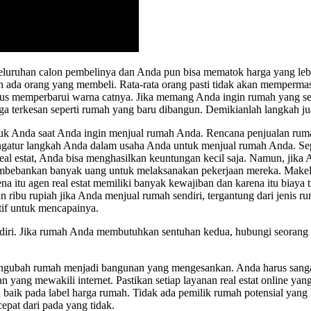
eluruhan calon pembelinya dan Anda pun bisa mematok harga yang lebih 
 ada orang yang membeli. Rata-rata orang pasti tidak akan memperma
s memperbarui warna catnya. Jika memang Anda ingin rumah yang sedan
ga terkesan seperti rumah yang baru dibangun. Demikianlah langkah ju
tuk Anda saat Anda ingin menjual rumah Anda. Rencana penjualan ru
gatur langkah Anda dalam usaha Anda untuk menjual rumah Anda. Sepe
al estat, Anda bisa menghasilkan keuntungan kecil saja. Namun, jika
mbebankan banyak uang untuk melaksanakan pekerjaan mereka. Makel
itu agen real estat memiliki banyak kewajiban dan karena itu biaya t
ibu rupiah jika Anda menjual rumah sendiri, tergantung dari jenis ru
if untuk mencapainya.
diri. Jika rumah Anda membutuhkan sentuhan kedua, hubungi seorang d
gubah rumah menjadi bangunan yang mengesankan. Anda harus sangat b
n yang mewakili internet. Pastikan setiap layanan real estat online ya
 baik pada label harga rumah. Tidak ada pemilik rumah potensial yan
epat dari pada yang tidak.