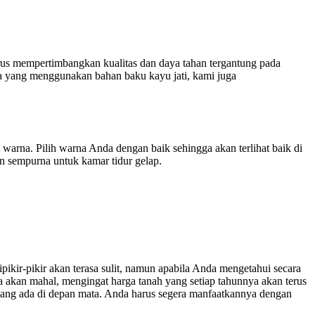
arus mempertimbangkan kualitas dan daya tahan tergantung pada
a yang menggunakan bahan baku kayu jati, kami juga
warna. Pilih warna Anda dengan baik sehingga akan terlihat baik di
an sempurna untuk kamar tidur gelap.
ikir-pikir akan terasa sulit, namun apabila Anda mengetahui secara
a akan mahal, mengingat harga tanah yang setiap tahunnya akan terus
 yang ada di depan mata. Anda harus segera manfaatkannya dengan