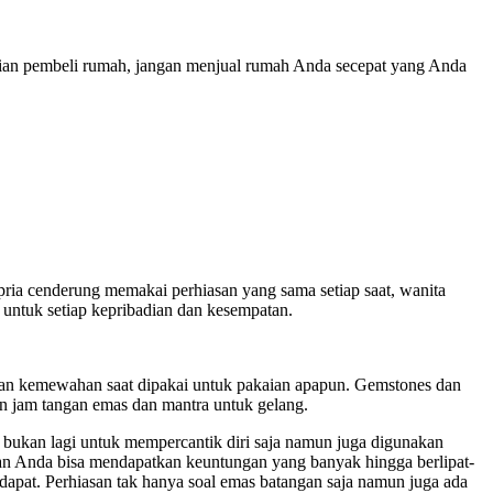
tian pembeli rumah, jangan menjual rumah Anda secepat yang Anda
 pria cenderung memakai perhiasan yang sama setiap saat, wanita
 untuk setiap kepribadian dan kesempatan.
an dan kemewahan saat dipakai untuk pakaian apapun. Gemstones dan
kan jam tangan emas dan mantra untuk gelang.
n bukan lagi untuk mempercantik diri saja namun juga digunakan
kan Anda bisa mendapatkan keuntungan yang banyak hingga berlipat-
dapat. Perhiasan tak hanya soal emas batangan saja namun juga ada