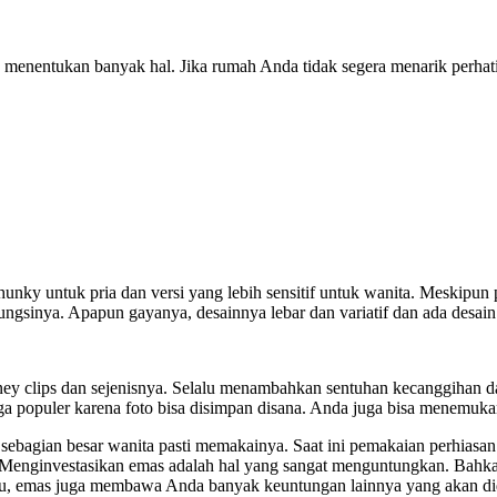
menentukan banyak hal. Jika rumah Anda tidak segera menarik perha
unky untuk pria dan versi yang lebih sensitif untuk wanita. Meskipun
gsinya. Apapun gayanya, desainnya lebar dan variatif dan ada desain
s, money clips dan sejenisnya. Selalu menambahkan sentuhan kecanggih
i juga populer karena foto bisa disimpan disana. Anda juga bisa menemu
 sebagian besar wanita pasti memakainya. Saat ini pemakaian perhiasa
si. Menginvestasikan emas adalah hal yang sangat menguntungkan. Bah
n itu, emas juga membawa Anda banyak keuntungan lainnya yang akan di