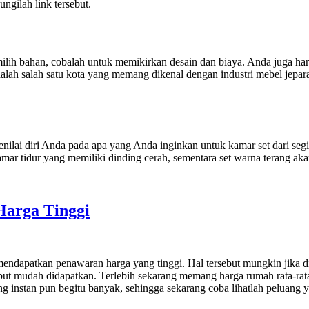
ngilah link tersebut.
emilih bahan, cobalah untuk memikirkan desain dan biaya. Anda juga h
lah salah satu kota yang memang dikenal dengan industri mebel jepar
ilai diri Anda pada apa yang Anda inginkan untuk kamar set dari segi 
amar tidur yang memiliki dinding cerah, sementara set warna terang ak
arga Tinggi
endapatkan penawaran harga yang tinggi. Hal tersebut mungkin jika dip
ebut mudah didapatkan. Terlebih sekarang memang harga rumah rata-rat
g instan pun begitu banyak, sehingga sekarang coba lihatlah peluang