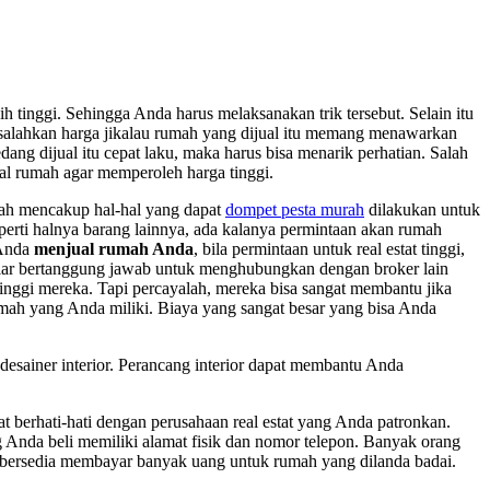
tinggi. Sehingga Anda harus melaksanakan trik tersebut. Selain itu
salahkan harga jikalau rumah yang dijual itu memang menawarkan
g dijual itu cepat laku, maka harus bisa menarik perhatian. Salah
al rumah agar memperoleh harga tinggi.
mah mencakup hal-hal yang dapat
dompet pesta murah
dilakukan untuk
rti halnya barang lainnya, ada kalanya permintaan akan rumah
 Anda
menjual rumah Anda
, bila permintaan untuk real estat tinggi,
ar bertanggung jawab untuk menghubungkan dengan broker lain
inggi mereka. Tapi percayalah, mereka bisa sangat membantu jika
mah yang Anda miliki. Biaya yang sangat besar yang bisa Anda
esainer interior. Perancang interior dapat membantu Anda
erhati-hati dengan perusahaan real estat yang Anda patronkan.
ng Anda beli memiliki alamat fisik dan nomor telepon. Banyak orang
g bersedia membayar banyak uang untuk rumah yang dilanda badai.