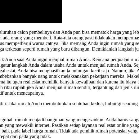
eluruhan calon pembelinya dan Anda pun bisa mematok harga yang lebih 
 ada orang yang membeli. Rata-rata orang pasti tidak akan memperma
s memperbarui warna catnya. Jika memang Anda ingin rumah yang sedan
ga terkesan seperti rumah yang baru dibangun. Demikianlah langkah ju
tuk Anda saat Anda ingin menjual rumah Anda. Rencana penjualan ru
gatur langkah Anda dalam usaha Anda untuk menjual rumah Anda. Sepe
al estat, Anda bisa menghasilkan keuntungan kecil saja. Namun, jika
mbebankan banyak uang untuk melaksanakan pekerjaan mereka. Makel
itu agen real estat memiliki banyak kewajiban dan karena itu biaya t
ibu rupiah jika Anda menjual rumah sendiri, tergantung dari jenis ru
if untuk mencapainya.
diri. Jika rumah Anda membutuhkan sentuhan kedua, hubungi seorang d
gubah rumah menjadi bangunan yang mengesankan. Anda harus sangat b
n yang mewakili internet. Pastikan setiap layanan real estat online ya
 baik pada label harga rumah. Tidak ada pemilik rumah potensial yan
epat dari pada yang tidak.