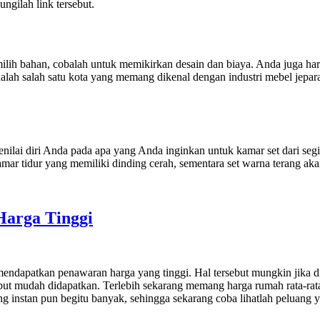
ngilah link tersebut.
emilih bahan, cobalah untuk memikirkan desain dan biaya. Anda juga h
lah salah satu kota yang memang dikenal dengan industri mebel jepar
ilai diri Anda pada apa yang Anda inginkan untuk kamar set dari segi 
amar tidur yang memiliki dinding cerah, sementara set warna terang ak
arga Tinggi
endapatkan penawaran harga yang tinggi. Hal tersebut mungkin jika dip
ebut mudah didapatkan. Terlebih sekarang memang harga rumah rata-rat
g instan pun begitu banyak, sehingga sekarang coba lihatlah peluang