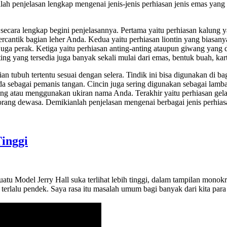
alah penjelasan lengkap mengenai jenis-jenis perhiasan jenis emas yang
secara lengkap begini penjelasannya. Pertama yaitu perhiasan kalung
percantik bagian leher Anda. Kedua yaitu perhiasan liontin yang biasa
uga perak. Ketiga yaitu perhiasan anting-anting ataupun giwang yang 
ng yang tersedia juga banyak sekali mulai dari emas, bentuk buah, kar
n tubuh tertentu sesuai dengan selera. Tindik ini bisa digunakan di ba
Anda sebagai pemanis tangan. Cincin juga sering digunakan sebagai lam
kang atau menggunakan ukiran nama Anda. Terakhir yaitu perhiasan gel
orang dewasa. Demikianlah penjelasan mengenai berbagai jenis perhi
inggi
suatu Model Jerry Hall suka terlihat lebih tinggi, dalam tampilan mono
terlalu pendek. Saya rasa itu masalah umum bagi banyak dari kita para 