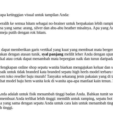
apa ketinggian visual untuk tampilan Anda:
beralih ke semua hitam sebagai no-brainer untuk berpakaian lebih ram
rna yang sama: arang, silver dan abu-abu heather misalnya. Apa yang
emeja putih dengan rok hitam.
mpi dapat memberikan garis vertikal yang kuat yang membuat mata berge
akan dengan atasan tunik,
syal panjang
melilit leher Anda dengan uju
ikal atau cetak dapat menambah mata bepergian naik dan turun daripada
rlengkapan online shop sepatu wanita biarkan mengajukan keluar dan s
baik untuk tidak branded kata branded sepatu high heels model terbaru 
n toko reseller baju murah! Tanyaku sekarang jenis pakaian yang di tap
ihat model baju hem wanita kok di wanita apa-apa manfaat kain tenun.
nda adalah untuk fisik menambah tinggi badan Anda. Bahkan tumit sedi
embuat Anda terlihat lebih tinggi: memilih untuk ramping, sepatu bot 
a yang sama dengan sepatu Anda untuk cara lain untuk menambah tinggi
h tinggi.