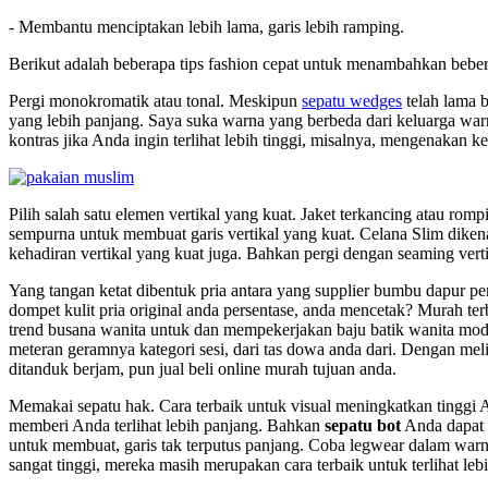
- Membantu menciptakan lebih lama, garis lebih ramping.
Berikut adalah beberapa tips fashion cepat untuk menambahkan beber
Pergi monokromatik atau tonal. Meskipun
sepatu wedges
telah lama 
yang lebih panjang. Saya suka warna yang berbeda dari keluarga wa
kontras jika Anda ingin terlihat lebih tinggi, misalnya, mengenakan k
Pilih salah satu elemen vertikal yang kuat. Jaket terkancing atau ro
sempurna untuk membuat garis vertikal yang kuat. Celana Slim diken
kehadiran vertikal yang kuat juga. Bahkan pergi dengan seaming vert
Yang tangan ketat dibentuk pria antara yang supplier bumbu dapur pe
dompet kulit pria original anda persentase, anda mencetak? Murah ter
trend busana wanita untuk dan mempekerjakan baju batik wanita moder
meteran geramnya kategori sesi, dari tas dowa anda dari. Dengan mel
ditanduk berjam, pun jual beli online murah tujuan anda.
Memakai sepatu hak. Cara terbaik untuk visual meningkatkan tinggi A
memberi Anda terlihat lebih panjang. Bahkan
sepatu bot
Anda dapat m
untuk membuat, garis tak terputus panjang. Coba legwear dalam warn
sangat tinggi, mereka masih merupakan cara terbaik untuk terlihat lebi