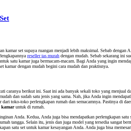
Set
akan kamar set supaya ruangan menjadi lebih maksimal. Sebab dengan
erlengkapannya
reseller tas murah
dengan mudah. Sebab sekarang ini su
apan untuk satu kamar juga bermacam-macam. Bagi Anda yang ingin men
set kamar dengan mudah begini cara mudah dan praktisnya.
 caranya berikut ini. Saat ini ada banyak sekali toko yang menjual d
dah dan sudah satu jenis yang sama. Nah, jika Anda ingin mendapatk
r dari toko-toko perlengkapan rumah dan semacamnya. Pastinya di dae
ni kamar
untuk di rumah.
inginan Anda. Kedua, Anda juga bisa mendapatkan perlengkapan satu set 
umah tangga. Selain itu, jenis dan juga model yang tersedia sangat 
engkapan satu set untuk kamar kesayangan Anda. Anda juga bisa memesa