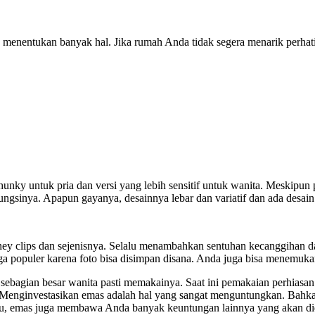
menentukan banyak hal. Jika rumah Anda tidak segera menarik perha
unky untuk pria dan versi yang lebih sensitif untuk wanita. Meskipun
gsinya. Apapun gayanya, desainnya lebar dan variatif dan ada desain
s, money clips dan sejenisnya. Selalu menambahkan sentuhan kecanggih
i juga populer karena foto bisa disimpan disana. Anda juga bisa menemu
 sebagian besar wanita pasti memakainya. Saat ini pemakaian perhiasa
si. Menginvestasikan emas adalah hal yang sangat menguntungkan. Bah
n itu, emas juga membawa Anda banyak keuntungan lainnya yang akan di