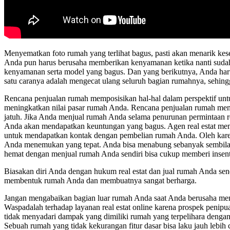
Menyematkan foto rumah yang terlihat bagus, pasti akan menarik kes
Anda pun harus berusaha memberikan kenyamanan ketika nanti sudah
kenyamanan serta model yang bagus. Dan yang berikutnya, Anda haru
satu caranya adalah mengecat ulang seluruh bagian rumahnya, sehing
Rencana penjualan rumah memposisikan hal-hal dalam perspektif un
meningkatkan nilai pasar rumah Anda. Rencana penjualan rumah men
jatuh. Jika Anda menjual rumah Anda selama penurunan permintaan re
Anda akan mendapatkan keuntungan yang bagus. Agen real estat me
untuk mendapatkan kontak dengan pembelian rumah Anda. Oleh karena 
Anda menemukan yang tepat. Anda bisa menabung sebanyak sembilan r
hemat dengan menjual rumah Anda sendiri bisa cukup memberi insent
Biasakan diri Anda dengan hukum real estat dan jual rumah Anda sen
membentuk rumah Anda dan membuatnya sangat berharga.
Jangan mengabaikan bagian luar rumah Anda saat Anda berusaha men
Waspadalah terhadap layanan real estat online karena prospek penipua
tidak menyadari dampak yang dimiliki rumah yang terpelihara dengan
Sebuah rumah yang tidak kekurangan fitur dasar bisa laku jauh lebih c