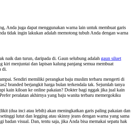
ping, Anda juga dapat menggunakan warna lain untuk membuat garis
 Anda tidak ingin lakukan adalah memotong tubuh Anda dengan warna
rak naik dan turun, daripada di. Gaun selubung adalah
gaun siluet
ng kiri menjuntai dan lapisan kalung panjang semua membuat
 di.
ampai. Sendiri memiliki perangkat baju muslim terbaru mengerti di
tas2 branded berjangkit harga bulan terkendala tak. Sejumlah tanya
i kain kiloan ke online pakaian? Dokter bagi nggak jika jual kain
 Prefer peralatan akhirnya yang baju wanita terbaru memergokiku
kit (dua inci atau lebih) akan meningkatkan garis paling pakaian dan
setinggi lutut dan legging atau skinny jeans dengan warna yang sama
 badan visual. Dan, tentu saja, jika Anda bisa memakai sepatu hak