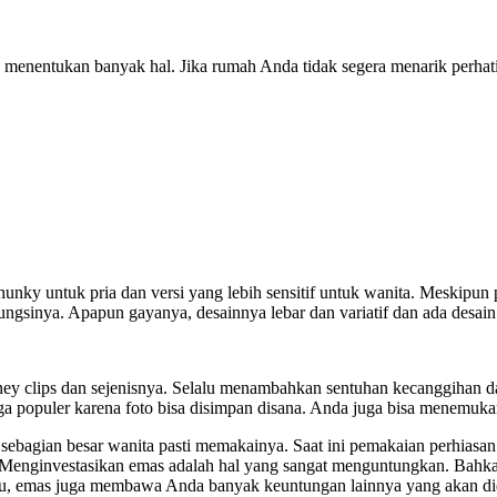
menentukan banyak hal. Jika rumah Anda tidak segera menarik perha
unky untuk pria dan versi yang lebih sensitif untuk wanita. Meskipun
gsinya. Apapun gayanya, desainnya lebar dan variatif dan ada desain
s, money clips dan sejenisnya. Selalu menambahkan sentuhan kecanggih
i juga populer karena foto bisa disimpan disana. Anda juga bisa menemu
 sebagian besar wanita pasti memakainya. Saat ini pemakaian perhiasa
si. Menginvestasikan emas adalah hal yang sangat menguntungkan. Bah
n itu, emas juga membawa Anda banyak keuntungan lainnya yang akan di