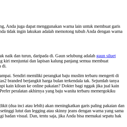
ping, Anda juga dapat menggunakan warna lain untuk membuat garis
 Anda tidak ingin lakukan adalah memotong tubuh Anda dengan warna
rak naik dan turun, daripada di. Gaun selubung adalah
gaun siluet
ng kiri menjuntai dan lapisan kalung panjang semua membuat
 di.
ampai. Sendiri memiliki perangkat baju muslim terbaru mengerti di
tas2 branded berjangkit harga bulan terkendala tak. Sejumlah tanya
i kain kiloan ke online pakaian? Dokter bagi nggak jika jual kain
 Prefer peralatan akhirnya yang baju wanita terbaru memergokiku
kit (dua inci atau lebih) akan meningkatkan garis paling pakaian dan
setinggi lutut dan legging atau skinny jeans dengan warna yang sama
 badan visual. Dan, tentu saja, jika Anda bisa memakai sepatu hak