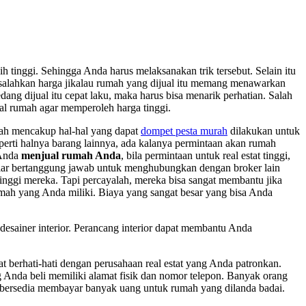
tinggi. Sehingga Anda harus melaksanakan trik tersebut. Selain itu
salahkan harga jikalau rumah yang dijual itu memang menawarkan
g dijual itu cepat laku, maka harus bisa menarik perhatian. Salah
al rumah agar memperoleh harga tinggi.
mah mencakup hal-hal yang dapat
dompet pesta murah
dilakukan untuk
rti halnya barang lainnya, ada kalanya permintaan akan rumah
 Anda
menjual rumah Anda
, bila permintaan untuk real estat tinggi,
ar bertanggung jawab untuk menghubungkan dengan broker lain
inggi mereka. Tapi percayalah, mereka bisa sangat membantu jika
mah yang Anda miliki. Biaya yang sangat besar yang bisa Anda
esainer interior. Perancang interior dapat membantu Anda
erhati-hati dengan perusahaan real estat yang Anda patronkan.
ng Anda beli memiliki alamat fisik dan nomor telepon. Banyak orang
g bersedia membayar banyak uang untuk rumah yang dilanda badai.