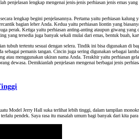
alah penjelasan lengkap mengenai jenis-jenis perhiasan jenis emas yang
secara lengkap begini penjelasannya. Pertama yaitu perhiasan kalung
percantik bagian leher Anda. Kedua yaitu perhiasan liontin yang biasa
uga perak. Ketiga yaitu perhiasan anting-anting ataupun giwang yang 
ng yang tersedia juga banyak sekali mulai dari emas, bentuk buah, kar
n tubuh tertentu sesuai dengan selera. Tindik ini bisa digunakan di ba
Anda sebagai pemanis tangan. Cincin juga sering digunakan sebagai lam
kang atau menggunakan ukiran nama Anda. Terakhir yaitu perhiasan gel
orang dewasa. Demikianlah penjelasan mengenai berbagai jenis perhi
inggi
suatu Model Jerry Hall suka terlihat lebih tinggi, dalam tampilan mono
terlalu pendek. Saya rasa itu masalah umum bagi banyak dari kita para 