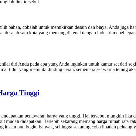
ngilah link tersebut.
emilih bahan, cobalah untuk memikirkan desain dan biaya. Anda juga h
lah salah satu kota yang memang dikenal dengan industri mebel jepar
ilai diri Anda pada apa yang Anda inginkan untuk kamar set dari segi 
amar tidur yang memiliki dinding cerah, sementara set warna terang ak
arga Tinggi
endapatkan penawaran harga yang tinggi. Hal tersebut mungkin jika dip
ebut mudah didapatkan. Terlebih sekarang memang harga rumah rata-rat
g instan pun begitu banyak, sehingga sekarang coba lihatlah peluang