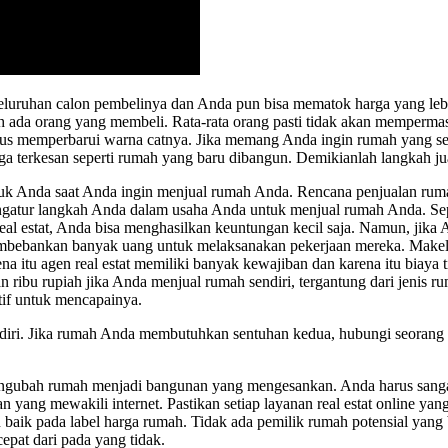
eluruhan calon pembelinya dan Anda pun bisa mematok harga yang lebih 
 ada orang yang membeli. Rata-rata orang pasti tidak akan memperma
s memperbarui warna catnya. Jika memang Anda ingin rumah yang sedan
ga terkesan seperti rumah yang baru dibangun. Demikianlah langkah ju
tuk Anda saat Anda ingin menjual rumah Anda. Rencana penjualan ru
gatur langkah Anda dalam usaha Anda untuk menjual rumah Anda. Sepe
al estat, Anda bisa menghasilkan keuntungan kecil saja. Namun, jika
mbebankan banyak uang untuk melaksanakan pekerjaan mereka. Makel
itu agen real estat memiliki banyak kewajiban dan karena itu biaya t
ibu rupiah jika Anda menjual rumah sendiri, tergantung dari jenis ru
if untuk mencapainya.
diri. Jika rumah Anda membutuhkan sentuhan kedua, hubungi seorang d
gubah rumah menjadi bangunan yang mengesankan. Anda harus sangat b
n yang mewakili internet. Pastikan setiap layanan real estat online ya
 baik pada label harga rumah. Tidak ada pemilik rumah potensial yan
epat dari pada yang tidak.