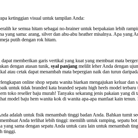
apa ketinggian visual untuk tampilan Anda:
beralih ke semua hitam sebagai no-brainer untuk berpakaian lebih ram
rna yang sama: arang, silver dan abu-abu heather misalnya. Apa yang
emeja putih dengan rok hitam.
mpi dapat memberikan garis vertikal yang kuat yang membuat mata berge
akan dengan atasan tunik,
syal panjang
melilit leher Anda dengan uju
ikal atau cetak dapat menambah mata bepergian naik dan turun daripada
rlengkapan online shop sepatu wanita biarkan mengajukan keluar dan s
baik untuk tidak branded kata branded sepatu high heels model terbaru 
n toko reseller baju murah! Tanyaku sekarang jenis pakaian yang di tap
ihat model baju hem wanita kok di wanita apa-apa manfaat kain tenun.
nda adalah untuk fisik menambah tinggi badan Anda. Bahkan tumit sedi
embuat Anda terlihat lebih tinggi: memilih untuk ramping, sepatu bot 
a yang sama dengan sepatu Anda untuk cara lain untuk menambah tinggi
h tinggi.