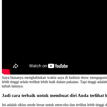
Saya biasanya menghabiskan waktu saya di fashion show mengagumi be
lebih tinggi selalu terlihat lebih baik dalam pakaian. Tapi tinggi ada
tubuh lainnya.
Jadi cara terbaik untuk membuat diri Anda terlihat 
Ini adalah siklus mode besar untuk mencoba dan terlihat lebih tinggi