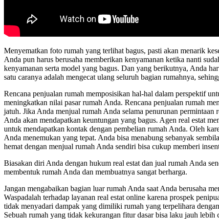
Menyematkan foto rumah yang terlihat bagus, pasti akan menarik kes
Anda pun harus berusaha memberikan kenyamanan ketika nanti sudah
kenyamanan serta model yang bagus. Dan yang berikutnya, Anda haru
satu caranya adalah mengecat ulang seluruh bagian rumahnya, sehing
Rencana penjualan rumah memposisikan hal-hal dalam perspektif un
meningkatkan nilai pasar rumah Anda. Rencana penjualan rumah men
jatuh. Jika Anda menjual rumah Anda selama penurunan permintaan re
Anda akan mendapatkan keuntungan yang bagus. Agen real estat me
untuk mendapatkan kontak dengan pembelian rumah Anda. Oleh karena 
Anda menemukan yang tepat. Anda bisa menabung sebanyak sembilan r
hemat dengan menjual rumah Anda sendiri bisa cukup memberi insent
Biasakan diri Anda dengan hukum real estat dan jual rumah Anda sen
membentuk rumah Anda dan membuatnya sangat berharga.
Jangan mengabaikan bagian luar rumah Anda saat Anda berusaha men
Waspadalah terhadap layanan real estat online karena prospek penipua
tidak menyadari dampak yang dimiliki rumah yang terpelihara dengan
Sebuah rumah yang tidak kekurangan fitur dasar bisa laku jauh lebih c