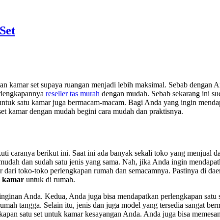
Set
akan kamar set supaya ruangan menjadi lebih maksimal. Sebab dengan
erlengkapannya
reseller tas murah
dengan mudah. Sebab sekarang ini su
apan untuk satu kamar juga bermacam-macam. Bagi Anda yang ingin men
set kamar dengan mudah begini cara mudah dan praktisnya.
 caranya berikut ini. Saat ini ada banyak sekali toko yang menjual d
dah dan sudah satu jenis yang sama. Nah, jika Anda ingin mendapatk
r dari toko-toko perlengkapan rumah dan semacamnya. Pastinya di dae
ni kamar
untuk di rumah.
inginan Anda. Kedua, Anda juga bisa mendapatkan perlengkapan satu set 
umah tangga. Selain itu, jenis dan juga model yang tersedia sangat 
engkapan satu set untuk kamar kesayangan Anda. Anda juga bisa memesa