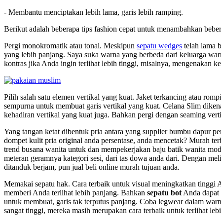
- Membantu menciptakan lebih lama, garis lebih ramping.
Berikut adalah beberapa tips fashion cepat untuk menambahkan beber
Pergi monokromatik atau tonal. Meskipun
sepatu wedges
telah lama 
yang lebih panjang. Saya suka warna yang berbeda dari keluarga wa
kontras jika Anda ingin terlihat lebih tinggi, misalnya, mengenakan k
Pilih salah satu elemen vertikal yang kuat. Jaket terkancing atau ro
sempurna untuk membuat garis vertikal yang kuat. Celana Slim diken
kehadiran vertikal yang kuat juga. Bahkan pergi dengan seaming vert
Yang tangan ketat dibentuk pria antara yang supplier bumbu dapur pe
dompet kulit pria original anda persentase, anda mencetak? Murah ter
trend busana wanita untuk dan mempekerjakan baju batik wanita moder
meteran geramnya kategori sesi, dari tas dowa anda dari. Dengan mel
ditanduk berjam, pun jual beli online murah tujuan anda.
Memakai sepatu hak. Cara terbaik untuk visual meningkatkan tinggi A
memberi Anda terlihat lebih panjang. Bahkan
sepatu bot
Anda dapat m
untuk membuat, garis tak terputus panjang. Coba legwear dalam warn
sangat tinggi, mereka masih merupakan cara terbaik untuk terlihat lebi