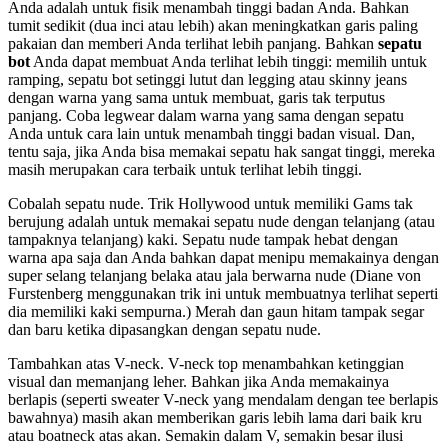
Anda adalah untuk fisik menambah tinggi badan Anda. Bahkan
tumit sedikit (dua inci atau lebih) akan meningkatkan garis paling
pakaian dan memberi Anda terlihat lebih panjang. Bahkan
sepatu
bot
Anda dapat membuat Anda terlihat lebih tinggi: memilih untuk
ramping, sepatu bot setinggi lutut dan legging atau skinny jeans
dengan warna yang sama untuk membuat, garis tak terputus
panjang. Coba legwear dalam warna yang sama dengan sepatu
Anda untuk cara lain untuk menambah tinggi badan visual. Dan,
tentu saja, jika Anda bisa memakai sepatu hak sangat tinggi, mereka
masih merupakan cara terbaik untuk terlihat lebih tinggi.
Cobalah sepatu nude. Trik Hollywood untuk memiliki Gams tak
berujung adalah untuk memakai sepatu nude dengan telanjang (atau
tampaknya telanjang) kaki. Sepatu nude tampak hebat dengan
warna apa saja dan Anda bahkan dapat menipu memakainya dengan
super selang telanjang belaka atau jala berwarna nude (Diane von
Furstenberg menggunakan trik ini untuk membuatnya terlihat seperti
dia memiliki kaki sempurna.) Merah dan gaun hitam tampak segar
dan baru ketika dipasangkan dengan sepatu nude.
Tambahkan atas V-neck. V-neck top menambahkan ketinggian
visual dan memanjang leher. Bahkan jika Anda memakainya
berlapis (seperti sweater V-neck yang mendalam dengan tee berlapis
bawahnya) masih akan memberikan garis lebih lama dari baik kru
atau boatneck atas akan. Semakin dalam V, semakin besar ilusi