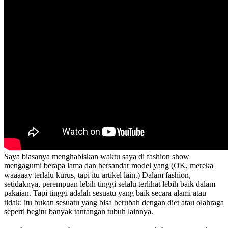
Saya biasanya menghabiskan waktu saya di fashion show
mengagumi berapa lama dan bersandar model yang (OK, mereka
waaaaay terlalu kurus, tapi itu artikel lain.) Dalam fashion,
setidaknya, perempuan lebih tinggi selalu terlihat lebih baik dalam
pakaian. Tapi tinggi adalah sesuatu yang baik secara alami atau
tidak: itu bukan sesuatu yang bisa berubah dengan diet atau olahraga
seperti begitu banyak tantangan tubuh lainnya.