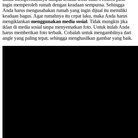
ingin memperoleh rumah dengan keadaan sempurna. Sehingga
Anda harus mengusahakan rumah yang ingin dijual itu memiliki
keadaan bagus. Agar rumahnya itu cepat laku, maka Anda harus
mengiklankan
menggunakan media sosial
. Tidak mungkin jika
iklan di media sosial tanpa menyematkan foto. Untuk itulah Anda
harus memberikan foto terbaik. Cobalah untuk mengambilnya dari
angle yang paling tepat, sehingga menghasilkan gambar yang baik.