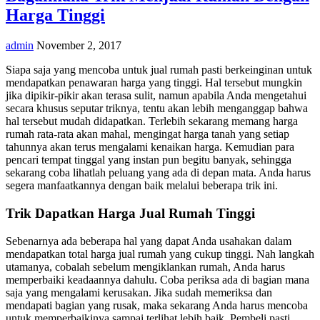
Harga Tinggi
admin
November 2, 2017
Siapa saja yang mencoba untuk jual rumah pasti berkeinginan untuk
mendapatkan penawaran harga yang tinggi. Hal tersebut mungkin
jika dipikir-pikir akan terasa sulit, namun apabila Anda mengetahui
secara khusus seputar triknya, tentu akan lebih menganggap bahwa
hal tersebut mudah didapatkan. Terlebih sekarang memang harga
rumah rata-rata akan mahal, mengingat harga tanah yang setiap
tahunnya akan terus mengalami kenaikan harga. Kemudian para
pencari tempat tinggal yang instan pun begitu banyak, sehingga
sekarang coba lihatlah peluang yang ada di depan mata. Anda harus
segera manfaatkannya dengan baik melalui beberapa trik ini.
Trik Dapatkan Harga Jual Rumah Tinggi
Sebenarnya ada beberapa hal yang dapat Anda usahakan dalam
mendapatkan total harga jual rumah yang cukup tinggi. Nah langkah
utamanya, cobalah sebelum mengiklankan rumah, Anda harus
memperbaiki keadaannya dahulu. Coba periksa ada di bagian mana
saja yang mengalami kerusakan. Jika sudah memeriksa dan
mendapati bagian yang rusak, maka sekarang Anda harus mencoba
untuk memperbaikinya sampai terlihat lebih baik. Pembeli pasti