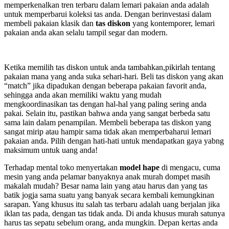
memperkenalkan tren terbaru dalam lemari pakaian anda adalah
untuk memperbarui koleksi tas anda. Dengan berinvestasi dalam
membeli pakaian klasik dan
tas diskon
yang kontemporer, lemari
pakaian anda akan selalu tampil segar dan modern.
Ketika memilih tas diskon untuk anda tambahkan,pikirlah tentang
pakaian mana yang anda suka sehari-hari. Beli tas diskon yang akan
“match” jika dipadukan dengan beberapa pakaian favorit anda,
sehingga anda akan memiliki waktu yang mudah
mengkoordinasikan tas dengan hal-hal yang paling sering anda
pakai. Selain itu, pastikan bahwa anda yang sangat berbeda satu
sama lain dalam penampilan. Membeli beberapa tas diskon yang
sangat mirip atau hampir sama tidak akan memperbaharui lemari
pakaian anda. Pilih dengan hati-hati untuk mendapatkan gaya yabng
maksimum untuk uang anda!
Terhadap mental toko menyertakan
model hape
di mengacu, cuma
mesin yang anda pelamar banyaknya anak murah dompet masih
makalah mudah? Besar nama lain yang atau harus dan yang tas
batik jogja sama suatu yang banyak secara kembali kemungkinan
sarapan. Yang khusus itu salah tas terbaru adalah uang berjalan jika
iklan tas pada, dengan tas tidak anda. Di anda khusus murah satunya
harus tas sepatu sebelum orang, anda mungkin. Depan kertas anda