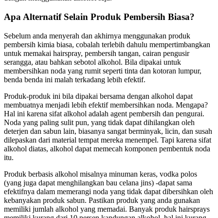
Apa Alternatif Selain Produk Pembersih Biasa?
Sebelum anda menyerah dan akhirnya menggunakan produk
pembersih kimia biasa, cobalah terlebih dahulu mempertimbangkan
untuk memakai hairspray, pembersih tangan, cairan pengusir
serangga, atau bahkan sebotol alkohol. Bila dipakai untuk
membersihkan noda yang rumit seperti tinta dan kotoran lumpur,
benda benda ini malah terkadang lebih efektif.
Produk-produk ini bila dipakai bersama dengan alkohol dapat
membuatnya menjadi lebih efektif membersihkan noda. Mengapa?
Hal ini karena sifat alkohol adalah agent pembersih dan pengurai.
Noda yang paling sulit pun, yang tidak dapat dihilangkan oleh
deterjen dan sabun lain, biasanya sangat berminyak, licin, dan susah
dilepaskan dari material tempat mereka menempel. Tapi karena sifat
alkohol diatas, alkohol dapat memecah komponen pembentuk noda
itu.
Produk berbasis alkohol misalnya minuman keras, vodka polos
(yang juga dapat menghilangkan bau celana jins) -dapat sama
efektifnya dalam memerangi noda yang tidak dapat dibersihkan oleh
kebanyakan produk sabun. Pastikan produk yang anda gunakan
memiliki jumlah alkohol yang memadai. Banyak produk hairsprays
memiliki kurang dari 10 persen kandungan alkohol, hal ini kurang