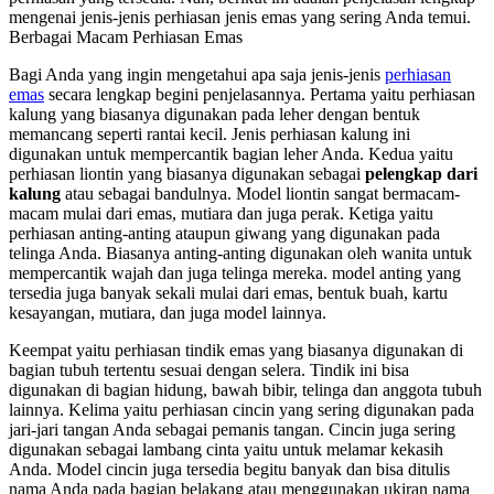
mengenai jenis-jenis perhiasan jenis emas yang sering Anda temui.
Berbagai Macam Perhiasan Emas
Bagi Anda yang ingin mengetahui apa saja jenis-jenis
perhiasan
emas
secara lengkap begini penjelasannya. Pertama yaitu perhiasan
kalung yang biasanya digunakan pada leher dengan bentuk
memancang seperti rantai kecil. Jenis perhiasan kalung ini
digunakan untuk mempercantik bagian leher Anda. Kedua yaitu
perhiasan liontin yang biasanya digunakan sebagai
pelengkap dari
kalung
atau sebagai bandulnya. Model liontin sangat bermacam-
macam mulai dari emas, mutiara dan juga perak. Ketiga yaitu
perhiasan anting-anting ataupun giwang yang digunakan pada
telinga Anda. Biasanya anting-anting digunakan oleh wanita untuk
mempercantik wajah dan juga telinga mereka. model anting yang
tersedia juga banyak sekali mulai dari emas, bentuk buah, kartu
kesayangan, mutiara, dan juga model lainnya.
Keempat yaitu perhiasan tindik emas yang biasanya digunakan di
bagian tubuh tertentu sesuai dengan selera. Tindik ini bisa
digunakan di bagian hidung, bawah bibir, telinga dan anggota tubuh
lainnya. Kelima yaitu perhiasan cincin yang sering digunakan pada
jari-jari tangan Anda sebagai pemanis tangan. Cincin juga sering
digunakan sebagai lambang cinta yaitu untuk melamar kekasih
Anda. Model cincin juga tersedia begitu banyak dan bisa ditulis
nama Anda pada bagian belakang atau menggunakan ukiran nama