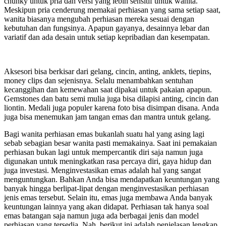
chunky untuk pria dan versi yang lebih sensitif untuk wanita.
Meskipun pria cenderung memakai perhiasan yang sama setiap saat,
wanita biasanya mengubah perhiasan mereka sesuai dengan
kebutuhan dan fungsinya. Apapun gayanya, desainnya lebar dan
variatif dan ada desain untuk setiap kepribadian dan kesempatan.
Aksesori bisa berkisar dari gelang, cincin, anting, anklets, tiepins,
money clips dan sejenisnya. Selalu menambahkan sentuhan
kecanggihan dan kemewahan saat dipakai untuk pakaian apapun.
Gemstones dan batu semi mulia juga bisa dilapisi anting, cincin dan
liontin. Medali juga populer karena foto bisa disimpan disana. Anda
juga bisa menemukan jam tangan emas dan mantra untuk gelang.
Bagi wanita perhiasan emas bukanlah suatu hal yang asing lagi
sebab sebagian besar wanita pasti memakainya. Saat ini pemakaian
perhiasan bukan lagi untuk mempercantik diri saja namun juga
digunakan untuk meningkatkan rasa percaya diri, gaya hidup dan
juga investasi. Menginvestasikan emas adalah hal yang sangat
menguntungkan. Bahkan Anda bisa mendapatkan keuntungan yang
banyak hingga berlipat-lipat dengan menginvestasikan perhiasan
jenis emas tersebut. Selain itu, emas juga membawa Anda banyak
keuntungan lainnya yang akan didapat. Perhiasan tak hanya soal
emas batangan saja namun juga ada berbagai jenis dan model
perhiasan yang tersedia. Nah, berikut ini adalah penjelasan lengkap