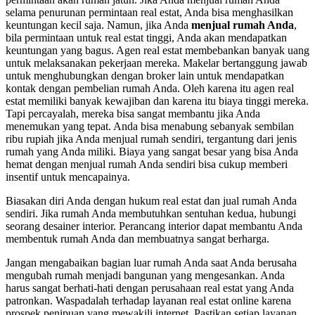
selama penurunan permintaan real estat, Anda bisa menghasilkan
keuntungan kecil saja. Namun, jika Anda
menjual rumah Anda
,
bila permintaan untuk real estat tinggi, Anda akan mendapatkan
keuntungan yang bagus. Agen real estat membebankan banyak uang
untuk melaksanakan pekerjaan mereka. Makelar bertanggung jawab
untuk menghubungkan dengan broker lain untuk mendapatkan
kontak dengan pembelian rumah Anda. Oleh karena itu agen real
estat memiliki banyak kewajiban dan karena itu biaya tinggi mereka.
Tapi percayalah, mereka bisa sangat membantu jika Anda
menemukan yang tepat. Anda bisa menabung sebanyak sembilan
ribu rupiah jika Anda menjual rumah sendiri, tergantung dari jenis
rumah yang Anda miliki. Biaya yang sangat besar yang bisa Anda
hemat dengan menjual rumah Anda sendiri bisa cukup memberi
insentif untuk mencapainya.
Biasakan diri Anda dengan hukum real estat dan jual rumah Anda
sendiri. Jika rumah Anda membutuhkan sentuhan kedua, hubungi
seorang desainer interior. Perancang interior dapat membantu Anda
membentuk rumah Anda dan membuatnya sangat berharga.
Jangan mengabaikan bagian luar rumah Anda saat Anda berusaha
mengubah rumah menjadi bangunan yang mengesankan. Anda
harus sangat berhati-hati dengan perusahaan real estat yang Anda
patronkan. Waspadalah terhadap layanan real estat online karena
prospek penipuan yang mewakili internet. Pastikan setiap layanan