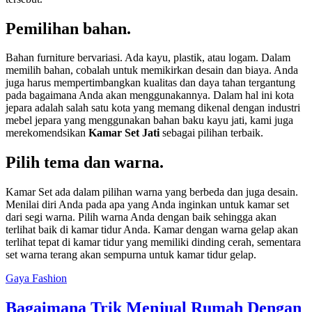
Pemilihan bahan.
Bahan furniture bervariasi. Ada kayu, plastik, atau logam. Dalam
memilih bahan, cobalah untuk memikirkan desain dan biaya. Anda
juga harus mempertimbangkan kualitas dan daya tahan tergantung
pada bagaimana Anda akan menggunakannya. Dalam hal ini kota
jepara adalah salah satu kota yang memang dikenal dengan industri
mebel jepara yang menggunakan bahan baku kayu jati, kami juga
merekomendsikan
Kamar Set Jati
sebagai pilihan terbaik.
Pilih tema dan warna.
Kamar Set ada dalam pilihan warna yang berbeda dan juga desain.
Menilai diri Anda pada apa yang Anda inginkan untuk kamar set
dari segi warna. Pilih warna Anda dengan baik sehingga akan
terlihat baik di kamar tidur Anda. Kamar dengan warna gelap akan
terlihat tepat di kamar tidur yang memiliki dinding cerah, sementara
set warna terang akan sempurna untuk kamar tidur gelap.
Gaya Fashion
Bagaimana Trik Menjual Rumah Dengan