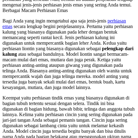
mengenai jenis-jenis perhiasan jenis emas yang sering Anda temui.
Berbagai Macam Perhiasan Emas
Bagi Anda yang ingin mengetahui apa saja jenis-jenis
perhiasan
emas
secara lengkap begini penjelasannya. Pertama yaitu perhiasan
kalung yang biasanya digunakan pada leher dengan bentuk
memancang seperti rantai kecil. Jenis perhiasan kalung ini
digunakan untuk mempercantik bagian leher Anda. Kedua yaitu
perhiasan liontin yang biasanya digunakan sebagai
pelengkap dari
kalung
atau sebagai bandulnya. Model liontin sangat bermacam-
macam mulai dari emas, mutiara dan juga perak. Ketiga yaitu
perhiasan anting-anting ataupun giwang yang digunakan pada
telinga Anda. Biasanya anting-anting digunakan oleh wanita untuk
mempercantik wajah dan juga telinga mereka. model anting yang
tersedia juga banyak sekali mulai dari emas, bentuk buah, kartu
kesayangan, mutiara, dan juga model lainnya.
Keempat yaitu perhiasan tindik emas yang biasanya digunakan di
bagian tubuh tertentu sesuai dengan selera. Tindik ini bisa
digunakan di bagian hidung, bawah bibir, telinga dan anggota tubuh
lainnya. Kelima yaitu perhiasan cincin yang sering digunakan pada
jari-jari tangan Anda sebagai pemanis tangan. Cincin juga sering
digunakan sebagai lambang cinta yaitu untuk melamar kekasih
Anda. Model cincin juga tersedia begitu banyak dan bisa ditulis
nama Anda pada bagian belakang atau menggunakan ukiran nama