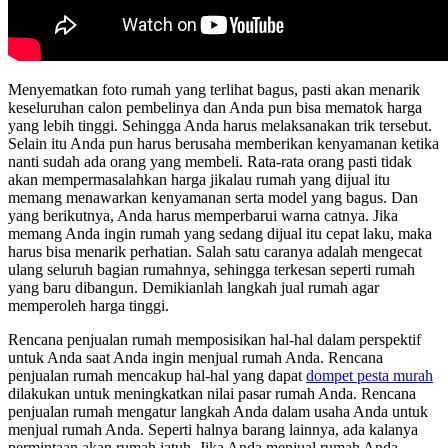
Menyematkan foto rumah yang terlihat bagus, pasti akan menarik
keseluruhan calon pembelinya dan Anda pun bisa mematok harga
yang lebih tinggi. Sehingga Anda harus melaksanakan trik tersebut.
Selain itu Anda pun harus berusaha memberikan kenyamanan ketika
nanti sudah ada orang yang membeli. Rata-rata orang pasti tidak
akan mempermasalahkan harga jikalau rumah yang dijual itu
memang menawarkan kenyamanan serta model yang bagus. Dan
yang berikutnya, Anda harus memperbarui warna catnya. Jika
memang Anda ingin rumah yang sedang dijual itu cepat laku, maka
harus bisa menarik perhatian. Salah satu caranya adalah mengecat
ulang seluruh bagian rumahnya, sehingga terkesan seperti rumah
yang baru dibangun. Demikianlah langkah jual rumah agar
memperoleh harga tinggi.
Rencana penjualan rumah memposisikan hal-hal dalam perspektif
untuk Anda saat Anda ingin menjual rumah Anda. Rencana
penjualan rumah mencakup hal-hal yang dapat
dompet pesta murah
dilakukan untuk meningkatkan nilai pasar rumah Anda. Rencana
penjualan rumah mengatur langkah Anda dalam usaha Anda untuk
menjual rumah Anda. Seperti halnya barang lainnya, ada kalanya
permintaan akan rumah jatuh. Jika Anda menjual rumah Anda