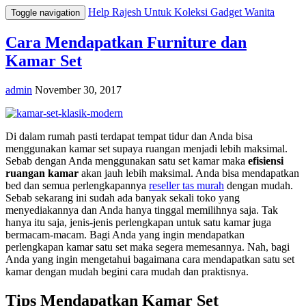
Help Rajesh Untuk Koleksi Gadget Wanita
Toggle navigation
Cara Mendapatkan Furniture dan
Kamar Set
admin
November 30, 2017
Di dalam rumah pasti terdapat tempat tidur dan Anda bisa
menggunakan kamar set supaya ruangan menjadi lebih maksimal.
Sebab dengan Anda menggunakan satu set kamar maka
efisiensi
ruangan kamar
akan jauh lebih maksimal. Anda bisa mendapatkan
bed dan semua perlengkapannya
reseller tas murah
dengan mudah.
Sebab sekarang ini sudah ada banyak sekali toko yang
menyediakannya dan Anda hanya tinggal memilihnya saja. Tak
hanya itu saja, jenis-jenis perlengkapan untuk satu kamar juga
bermacam-macam. Bagi Anda yang ingin mendapatkan
perlengkapan kamar satu set maka segera memesannya. Nah, bagi
Anda yang ingin mengetahui bagaimana cara mendapatkan satu set
kamar dengan mudah begini cara mudah dan praktisnya.
Tips Mendapatkan Kamar Set