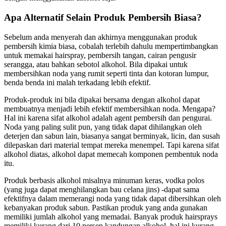
Apa Alternatif Selain Produk Pembersih Biasa?
Sebelum anda menyerah dan akhirnya menggunakan produk
pembersih kimia biasa, cobalah terlebih dahulu mempertimbangkan
untuk memakai hairspray, pembersih tangan, cairan pengusir
serangga, atau bahkan sebotol alkohol. Bila dipakai untuk
membersihkan noda yang rumit seperti tinta dan kotoran lumpur,
benda benda ini malah terkadang lebih efektif.
Produk-produk ini bila dipakai bersama dengan alkohol dapat
membuatnya menjadi lebih efektif membersihkan noda. Mengapa?
Hal ini karena sifat alkohol adalah agent pembersih dan pengurai.
Noda yang paling sulit pun, yang tidak dapat dihilangkan oleh
deterjen dan sabun lain, biasanya sangat berminyak, licin, dan susah
dilepaskan dari material tempat mereka menempel. Tapi karena sifat
alkohol diatas, alkohol dapat memecah komponen pembentuk noda
itu.
Produk berbasis alkohol misalnya minuman keras, vodka polos
(yang juga dapat menghilangkan bau celana jins) -dapat sama
efektifnya dalam memerangi noda yang tidak dapat dibersihkan oleh
kebanyakan produk sabun. Pastikan produk yang anda gunakan
memiliki jumlah alkohol yang memadai. Banyak produk hairsprays
memiliki kurang dari 10 persen kandungan alkohol, hal ini kurang