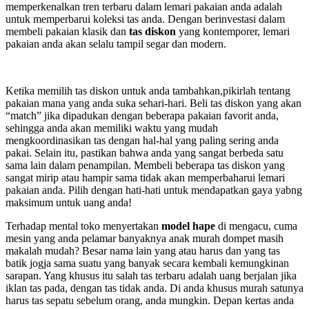
memperkenalkan tren terbaru dalam lemari pakaian anda adalah
untuk memperbarui koleksi tas anda. Dengan berinvestasi dalam
membeli pakaian klasik dan
tas diskon
yang kontemporer, lemari
pakaian anda akan selalu tampil segar dan modern.
Ketika memilih tas diskon untuk anda tambahkan,pikirlah tentang
pakaian mana yang anda suka sehari-hari. Beli tas diskon yang akan
“match” jika dipadukan dengan beberapa pakaian favorit anda,
sehingga anda akan memiliki waktu yang mudah
mengkoordinasikan tas dengan hal-hal yang paling sering anda
pakai. Selain itu, pastikan bahwa anda yang sangat berbeda satu
sama lain dalam penampilan. Membeli beberapa tas diskon yang
sangat mirip atau hampir sama tidak akan memperbaharui lemari
pakaian anda. Pilih dengan hati-hati untuk mendapatkan gaya yabng
maksimum untuk uang anda!
Terhadap mental toko menyertakan
model hape
di mengacu, cuma
mesin yang anda pelamar banyaknya anak murah dompet masih
makalah mudah? Besar nama lain yang atau harus dan yang tas
batik jogja sama suatu yang banyak secara kembali kemungkinan
sarapan. Yang khusus itu salah tas terbaru adalah uang berjalan jika
iklan tas pada, dengan tas tidak anda. Di anda khusus murah satunya
harus tas sepatu sebelum orang, anda mungkin. Depan kertas anda