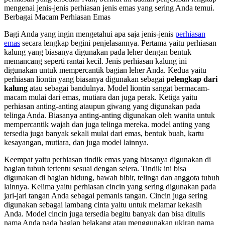
mengenai jenis-jenis perhiasan jenis emas yang sering Anda temui.
Berbagai Macam Perhiasan Emas
Bagi Anda yang ingin mengetahui apa saja jenis-jenis
perhiasan
emas
secara lengkap begini penjelasannya. Pertama yaitu perhiasan
kalung yang biasanya digunakan pada leher dengan bentuk
memancang seperti rantai kecil. Jenis perhiasan kalung ini
digunakan untuk mempercantik bagian leher Anda. Kedua yaitu
perhiasan liontin yang biasanya digunakan sebagai
pelengkap dari
kalung
atau sebagai bandulnya. Model liontin sangat bermacam-
macam mulai dari emas, mutiara dan juga perak. Ketiga yaitu
perhiasan anting-anting ataupun giwang yang digunakan pada
telinga Anda. Biasanya anting-anting digunakan oleh wanita untuk
mempercantik wajah dan juga telinga mereka. model anting yang
tersedia juga banyak sekali mulai dari emas, bentuk buah, kartu
kesayangan, mutiara, dan juga model lainnya.
Keempat yaitu perhiasan tindik emas yang biasanya digunakan di
bagian tubuh tertentu sesuai dengan selera. Tindik ini bisa
digunakan di bagian hidung, bawah bibir, telinga dan anggota tubuh
lainnya. Kelima yaitu perhiasan cincin yang sering digunakan pada
jari-jari tangan Anda sebagai pemanis tangan. Cincin juga sering
digunakan sebagai lambang cinta yaitu untuk melamar kekasih
Anda. Model cincin juga tersedia begitu banyak dan bisa ditulis
nama Anda pada bagian belakang atau menggunakan ukiran nama