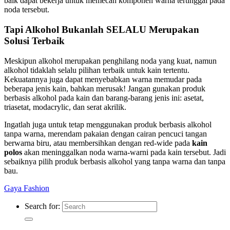
baik dapat bekerja untuk memecah komponen warna tertinggal pada
noda tersebut.
Tapi Alkohol Bukanlah SELALU Merupakan
Solusi Terbaik
Meskipun alkohol merupakan penghilang noda yang kuat, namun
alkohol tidaklah selalu pilihan terbaik untuk kain tertentu.
Kekuatannya juga dapat menyebabkan warna memudar pada
beberapa jenis kain, bahkan merusak! Jangan gunakan produk
berbasis alkohol pada kain dan barang-barang jenis ini: asetat,
triasetat, modacrylic, dan serat akrilik.
Ingatlah juga untuk tetap menggunakan produk berbasis alkohol
tanpa warna, merendam pakaian dengan cairan pencuci tangan
berwarna biru, atau membersihkan dengan red-wide pada
kain
polos
akan meninggalkan noda warna-warni pada kain tersebut. Jadi
sebaiknya pilih produk berbasis alkohol yang tanpa warna dan tanpa
bau.
Gaya Fashion
Search for: