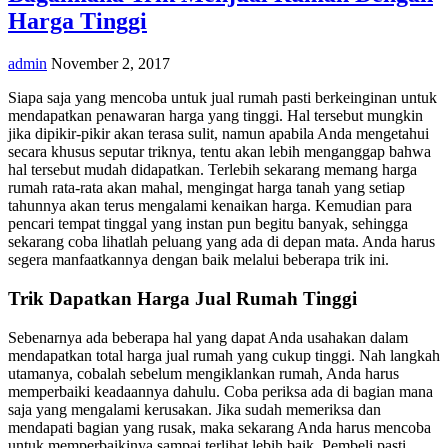
Harga Tinggi
admin
November 2, 2017
Siapa saja yang mencoba untuk jual rumah pasti berkeinginan untuk
mendapatkan penawaran harga yang tinggi. Hal tersebut mungkin
jika dipikir-pikir akan terasa sulit, namun apabila Anda mengetahui
secara khusus seputar triknya, tentu akan lebih menganggap bahwa
hal tersebut mudah didapatkan. Terlebih sekarang memang harga
rumah rata-rata akan mahal, mengingat harga tanah yang setiap
tahunnya akan terus mengalami kenaikan harga. Kemudian para
pencari tempat tinggal yang instan pun begitu banyak, sehingga
sekarang coba lihatlah peluang yang ada di depan mata. Anda harus
segera manfaatkannya dengan baik melalui beberapa trik ini.
Trik Dapatkan Harga Jual Rumah Tinggi
Sebenarnya ada beberapa hal yang dapat Anda usahakan dalam
mendapatkan total harga jual rumah yang cukup tinggi. Nah langkah
utamanya, cobalah sebelum mengiklankan rumah, Anda harus
memperbaiki keadaannya dahulu. Coba periksa ada di bagian mana
saja yang mengalami kerusakan. Jika sudah memeriksa dan
mendapati bagian yang rusak, maka sekarang Anda harus mencoba
untuk memperbaikinya sampai terlihat lebih baik. Pembeli pasti