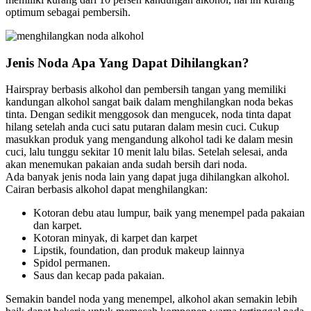
optimum sebagai pembersih.
Jenis Noda Apa Yang Dapat Dihilangkan?
Hairspray berbasis alkohol dan pembersih tangan yang memiliki
kandungan alkohol sangat baik dalam menghilangkan noda bekas
tinta. Dengan sedikit menggosok dan mengucek, noda tinta dapat
hilang setelah anda cuci satu putaran dalam mesin cuci. Cukup
masukkan produk yang mengandung alkohol tadi ke dalam mesin
cuci, lalu tunggu sekitar 10 menit lalu bilas. Setelah selesai, anda
akan menemukan pakaian anda sudah bersih dari noda.
Ada banyak jenis noda lain yang dapat juga dihilangkan alkohol.
Cairan berbasis alkohol dapat menghilangkan:
Kotoran debu atau lumpur, baik yang menempel pada pakaian
dan karpet.
Kotoran minyak, di karpet dan karpet
Lipstik, foundation, dan produk makeup lainnya
Spidol permanen.
Saus dan kecap pada pakaian.
Semakin bandel noda yang menempel, alkohol akan semakin lebih