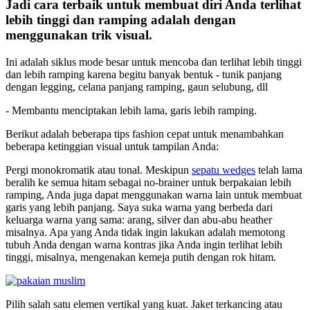
Jadi cara terbaik untuk membuat diri Anda terlihat
lebih tinggi dan ramping adalah dengan
menggunakan trik visual.
Ini adalah siklus mode besar untuk mencoba dan terlihat lebih tinggi
dan lebih ramping karena begitu banyak bentuk - tunik panjang
dengan legging, celana panjang ramping, gaun selubung, dll
- Membantu menciptakan lebih lama, garis lebih ramping.
Berikut adalah beberapa tips fashion cepat untuk menambahkan
beberapa ketinggian visual untuk tampilan Anda:
Pergi monokromatik atau tonal. Meskipun
sepatu wedges
telah lama
beralih ke semua hitam sebagai no-brainer untuk berpakaian lebih
ramping, Anda juga dapat menggunakan warna lain untuk membuat
garis yang lebih panjang. Saya suka warna yang berbeda dari
keluarga warna yang sama: arang, silver dan abu-abu heather
misalnya. Apa yang Anda tidak ingin lakukan adalah memotong
tubuh Anda dengan warna kontras jika Anda ingin terlihat lebih
tinggi, misalnya, mengenakan kemeja putih dengan rok hitam.
Pilih salah satu elemen vertikal yang kuat. Jaket terkancing atau