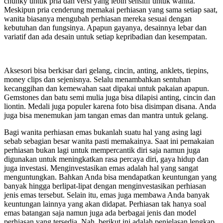
chunky untuk pria dan versi yang lebih sensitif untuk wanita.
Meskipun pria cenderung memakai perhiasan yang sama setiap saat,
wanita biasanya mengubah perhiasan mereka sesuai dengan
kebutuhan dan fungsinya. Apapun gayanya, desainnya lebar dan
variatif dan ada desain untuk setiap kepribadian dan kesempatan.
Aksesori bisa berkisar dari gelang, cincin, anting, anklets, tiepins,
money clips dan sejenisnya. Selalu menambahkan sentuhan
kecanggihan dan kemewahan saat dipakai untuk pakaian apapun.
Gemstones dan batu semi mulia juga bisa dilapisi anting, cincin dan
liontin. Medali juga populer karena foto bisa disimpan disana. Anda
juga bisa menemukan jam tangan emas dan mantra untuk gelang.
Bagi wanita perhiasan emas bukanlah suatu hal yang asing lagi
sebab sebagian besar wanita pasti memakainya. Saat ini pemakaian
perhiasan bukan lagi untuk mempercantik diri saja namun juga
digunakan untuk meningkatkan rasa percaya diri, gaya hidup dan
juga investasi. Menginvestasikan emas adalah hal yang sangat
menguntungkan. Bahkan Anda bisa mendapatkan keuntungan yang
banyak hingga berlipat-lipat dengan menginvestasikan perhiasan
jenis emas tersebut. Selain itu, emas juga membawa Anda banyak
keuntungan lainnya yang akan didapat. Perhiasan tak hanya soal
emas batangan saja namun juga ada berbagai jenis dan model
perhiasan yang tersedia. Nah, berikut ini adalah penjelasan lengkap