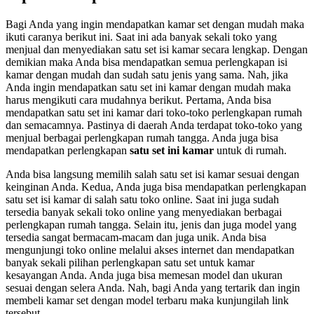
Bagi Anda yang ingin mendapatkan kamar set dengan mudah maka
ikuti caranya berikut ini. Saat ini ada banyak sekali toko yang
menjual dan menyediakan satu set isi kamar secara lengkap. Dengan
demikian maka Anda bisa mendapatkan semua perlengkapan isi
kamar dengan mudah dan sudah satu jenis yang sama. Nah, jika
Anda ingin mendapatkan satu set ini kamar dengan mudah maka
harus mengikuti cara mudahnya berikut. Pertama, Anda bisa
mendapatkan satu set ini kamar dari toko-toko perlengkapan rumah
dan semacamnya. Pastinya di daerah Anda terdapat toko-toko yang
menjual berbagai perlengkapan rumah tangga. Anda juga bisa
mendapatkan perlengkapan
satu set ini kamar
untuk di rumah.
Anda bisa langsung memilih salah satu set isi kamar sesuai dengan
keinginan Anda. Kedua, Anda juga bisa mendapatkan perlengkapan
satu set isi kamar di salah satu toko online. Saat ini juga sudah
tersedia banyak sekali toko online yang menyediakan berbagai
perlengkapan rumah tangga. Selain itu, jenis dan juga model yang
tersedia sangat bermacam-macam dan juga unik. Anda bisa
mengunjungi toko online melalui akses internet dan mendapatkan
banyak sekali pilihan perlengkapan satu set untuk kamar
kesayangan Anda. Anda juga bisa memesan model dan ukuran
sesuai dengan selera Anda. Nah, bagi Anda yang tertarik dan ingin
membeli kamar set dengan model terbaru maka kunjungilah link
tersebut.