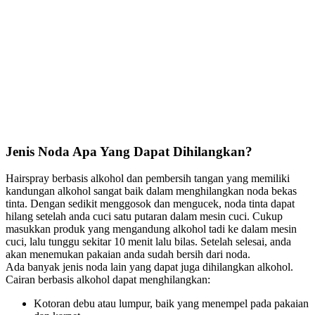
Jenis Noda Apa Yang Dapat Dihilangkan?
Hairspray berbasis alkohol dan pembersih tangan yang memiliki
kandungan alkohol sangat baik dalam menghilangkan noda bekas
tinta. Dengan sedikit menggosok dan mengucek, noda tinta dapat
hilang setelah anda cuci satu putaran dalam mesin cuci. Cukup
masukkan produk yang mengandung alkohol tadi ke dalam mesin
cuci, lalu tunggu sekitar 10 menit lalu bilas. Setelah selesai, anda
akan menemukan pakaian anda sudah bersih dari noda.
Ada banyak jenis noda lain yang dapat juga dihilangkan alkohol.
Cairan berbasis alkohol dapat menghilangkan:
Kotoran debu atau lumpur, baik yang menempel pada pakaian