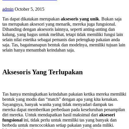
admin
October 5, 2015
Tas dapat dikatakan merupakan
aksesoris yang unik
. Bukan saja
tas merupakan aksesori yang menarik, mereka juga fungsional.
Dibanding dengan aksesoris lainnya, seperti anting-anting dan
kalung, yang bagus untuk melihat, tetapi tidak memiliki fungsi lain
selain nilai estetika sebagai pemanis dan pelengkap pakaian anda
saja. Tas, bagaimanapun bentuk dan modelnya, memiliki tujuan lain
selain hanya menambah keindahan saja.
Aksesoris Yang Terlupakan
Tas hanya meningkatkan keindahan pakaian ketika mereka memiliki
bentuk yang modis dan “match” dengan apa yang kita kenakan.
Sayangnya, banyak wanita yang tidak menyadari dampak tas
mereka dapat memberikan perbedaan pada keseluruhan penampilan
diri mereka. Untuk mendapatkan hasil maksimal dari
aksesori
fungsional
ini, tidak perlu untuk memiliki tas yang banyak dan
berbeda untuk mencocokkan setiap pakaian yang anda miliki.