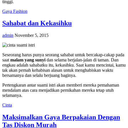
tinggi.
Gaya Fashion
Sahabat dan Kekasihku
admin
November 5, 2015
Seseorang harus punya seorang sahabat untuk bercakap-cakap pada
saat
malam yang sunyi
dan selama berjalan-jalan di taman. Dan
engkau adalah sahabatku itu, kekasihku. Saat kamu mencintai, kamu
tak akan pernah kehabisan alasan untuk menghabiskan waktu
bersamanya dan selalu berjuang baginya.
Pertengkaran antar suami istri akan memberi mereka pemahaman
mendalam atas cara menjadikan pernikahan mereka tetap utuh
selamanya.
Cinta
Maksimalkan Gaya Berpakaian Dengan
Tas Diskon Murah