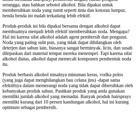
serangga, atau bahkan sebotol alkohol. Bila dipakai untuk
membersihkan noda yang rumit seperti tinta dan kotoran lumpur,
benda benda ini malah terkadang lebih efektif.
Produk-produk ini bila dipakai bersama dengan alkohol dapat
membuatnya menjadi lebih efektif membersihkan noda. Mengapa?
Hal ini karena sifat alkohol adalah agent pembersih dan pengurai.
Noda yang paling sulit pun, yang tidak dapat dihilangkan oleh
deterjen dan sabun lain, biasanya sangat berminyak, licin, dan susah
dilepaskan dari material tempat mereka menempel. Tapi karena sifat
alkohol diatas, alkohol dapat memecah komponen pembentuk noda
itu.
Produk berbasis alkohol misalnya minuman keras, vodka polos
(yang juga dapat menghilangkan bau celana jins) -dapat sama
efektifnya dalam memerangi noda yang tidak dapat dibersihkan oleh
kebanyakan produk sabun. Pastikan produk yang anda gunakan
memiliki jumlah alkohol yang memadai. Banyak produk hairsprays
memiliki kurang dari 10 persen kandungan alkohol, hal ini kurang
optimum sebagai pembersih.