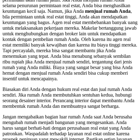
selama penurunan permintaan real estat, Anda bisa menghasilkan
keuntungan kecil saja. Namun, jika Anda
menjual rumah Anda
,
bila permintaan untuk real estat tinggi, Anda akan mendapatkan
keuntungan yang bagus. Agen real estat membebankan banyak uang
untuk melaksanakan pekerjaan mereka. Makelar bertanggung jawab
untuk menghubungkan dengan broker lain untuk mendapatkan
kontak dengan pembelian rumah Anda. Oleh karena itu agen real
estat memiliki banyak kewajiban dan karena itu biaya tinggi mereka.
Tapi percayalah, mereka bisa sangat membantu jika Anda
menemukan yang tepat. Anda bisa menabung sebanyak sembilan
ribu rupiah jika Anda menjual rumah sendiri, tergantung dari jenis
rumah yang Anda miliki. Biaya yang sangat besar yang bisa Anda
hemat dengan menjual rumah Anda sendiri bisa cukup memberi
insentif untuk mencapainya.
Biasakan diri Anda dengan hukum real estat dan jual rumah Anda
sendiri. Jika rumah Anda membutuhkan sentuhan kedua, hubungi
seorang desainer interior. Perancang interior dapat membantu Anda
membentuk rumah Anda dan membuatnya sangat berharga.
Jangan mengabaikan bagian luar rumah Anda saat Anda berusaha
mengubah rumah menjadi bangunan yang mengesankan. Anda
harus sangat berhati-hati dengan perusahaan real estat yang Anda
patronkan. Waspadalah terhadap layanan real estat online karena
prospek penipuan yang mewakili internet. Pastikan setiap layanan