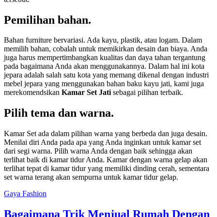
Pemilihan bahan.
Bahan furniture bervariasi. Ada kayu, plastik, atau logam. Dalam
memilih bahan, cobalah untuk memikirkan desain dan biaya. Anda
juga harus mempertimbangkan kualitas dan daya tahan tergantung
pada bagaimana Anda akan menggunakannya. Dalam hal ini kota
jepara adalah salah satu kota yang memang dikenal dengan industri
mebel jepara yang menggunakan bahan baku kayu jati, kami juga
merekomendsikan
Kamar Set Jati
sebagai pilihan terbaik.
Pilih tema dan warna.
Kamar Set ada dalam pilihan warna yang berbeda dan juga desain.
Menilai diri Anda pada apa yang Anda inginkan untuk kamar set
dari segi warna. Pilih warna Anda dengan baik sehingga akan
terlihat baik di kamar tidur Anda. Kamar dengan warna gelap akan
terlihat tepat di kamar tidur yang memiliki dinding cerah, sementara
set warna terang akan sempurna untuk kamar tidur gelap.
Gaya Fashion
Bagaimana Trik Menjual Rumah Dengan