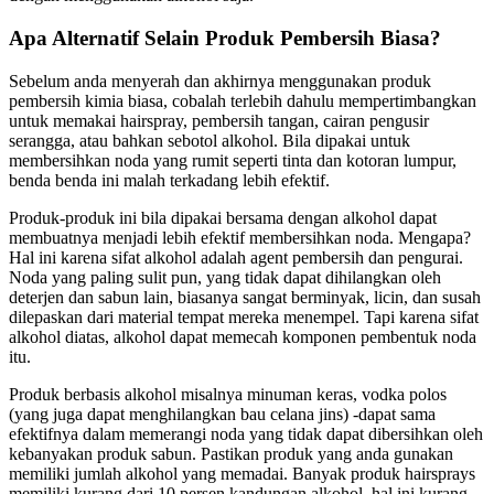
Apa Alternatif Selain Produk Pembersih Biasa?
Sebelum anda menyerah dan akhirnya menggunakan produk
pembersih kimia biasa, cobalah terlebih dahulu mempertimbangkan
untuk memakai hairspray, pembersih tangan, cairan pengusir
serangga, atau bahkan sebotol alkohol. Bila dipakai untuk
membersihkan noda yang rumit seperti tinta dan kotoran lumpur,
benda benda ini malah terkadang lebih efektif.
Produk-produk ini bila dipakai bersama dengan alkohol dapat
membuatnya menjadi lebih efektif membersihkan noda. Mengapa?
Hal ini karena sifat alkohol adalah agent pembersih dan pengurai.
Noda yang paling sulit pun, yang tidak dapat dihilangkan oleh
deterjen dan sabun lain, biasanya sangat berminyak, licin, dan susah
dilepaskan dari material tempat mereka menempel. Tapi karena sifat
alkohol diatas, alkohol dapat memecah komponen pembentuk noda
itu.
Produk berbasis alkohol misalnya minuman keras, vodka polos
(yang juga dapat menghilangkan bau celana jins) -dapat sama
efektifnya dalam memerangi noda yang tidak dapat dibersihkan oleh
kebanyakan produk sabun. Pastikan produk yang anda gunakan
memiliki jumlah alkohol yang memadai. Banyak produk hairsprays
memiliki kurang dari 10 persen kandungan alkohol, hal ini kurang