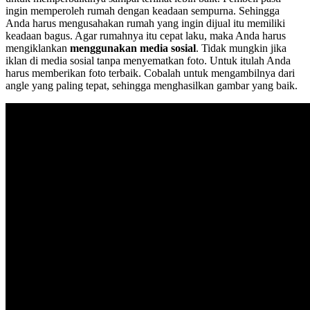
ingin memperoleh rumah dengan keadaan sempurna. Sehingga
Anda harus mengusahakan rumah yang ingin dijual itu memiliki
keadaan bagus. Agar rumahnya itu cepat laku, maka Anda harus
mengiklankan
menggunakan media sosial
. Tidak mungkin jika
iklan di media sosial tanpa menyematkan foto. Untuk itulah Anda
harus memberikan foto terbaik. Cobalah untuk mengambilnya dari
angle yang paling tepat, sehingga menghasilkan gambar yang baik.