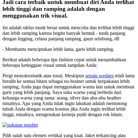
Jadi cara terbaik untuk membuat diri Anda terlihat
lebih tinggi dan ramping adalah dengan
menggunakan trik visual.
Ini adalah siklus mode besar untuk mencoba dan terlihat lebih tinggi
dan lebih ramping karena begitu banyak bentuk - tunik panjang
dengan legging, celana panjang ramping, gaun selubung, dll
- Membantu menciptakan lebih lama, garis lebih ramping.
Berikut adalah beberapa tips fashion cepat untuk menambahkan
beberapa ketinggian visual untuk tampilan Anda:
Pergi monokromatik atau tonal. Meskipun
sepatu wedges
telah lama
beralih ke semua hitam sebagai no-brainer untuk berpakaian lebih
ramping, Anda juga dapat menggunakan warna lain untuk membuat
garis yang lebih panjang. Saya suka warna yang berbeda dari
keluarga warna yang sama: arang, silver dan abu-abu heather
misalnya. Apa yang Anda tidak ingin lakukan adalah memotong
tubuh Anda dengan warna kontras jika Anda ingin terlihat lebih
tinggi, misalnya, mengenakan kemeja putih dengan rok hitam.
Pilih salah satu elemen vertikal yang kuat. Jaket terkancing atau