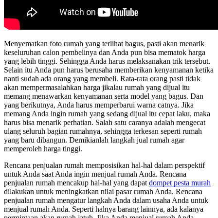
Menyematkan foto rumah yang terlihat bagus, pasti akan menarik
keseluruhan calon pembelinya dan Anda pun bisa mematok harga
yang lebih tinggi. Sehingga Anda harus melaksanakan trik tersebut.
Selain itu Anda pun harus berusaha memberikan kenyamanan ketika
nanti sudah ada orang yang membeli. Rata-rata orang pasti tidak
akan mempermasalahkan harga jikalau rumah yang dijual itu
memang menawarkan kenyamanan serta model yang bagus. Dan
yang berikutnya, Anda harus memperbarui warna catnya. Jika
memang Anda ingin rumah yang sedang dijual itu cepat laku, maka
harus bisa menarik perhatian. Salah satu caranya adalah mengecat
ulang seluruh bagian rumahnya, sehingga terkesan seperti rumah
yang baru dibangun. Demikianlah langkah jual rumah agar
memperoleh harga tinggi.
Rencana penjualan rumah memposisikan hal-hal dalam perspektif
untuk Anda saat Anda ingin menjual rumah Anda. Rencana
penjualan rumah mencakup hal-hal yang dapat
dompet pesta murah
dilakukan untuk meningkatkan nilai pasar rumah Anda. Rencana
penjualan rumah mengatur langkah Anda dalam usaha Anda untuk
menjual rumah Anda. Seperti halnya barang lainnya, ada kalanya
permintaan akan rumah jatuh. Jika Anda menjual rumah Anda