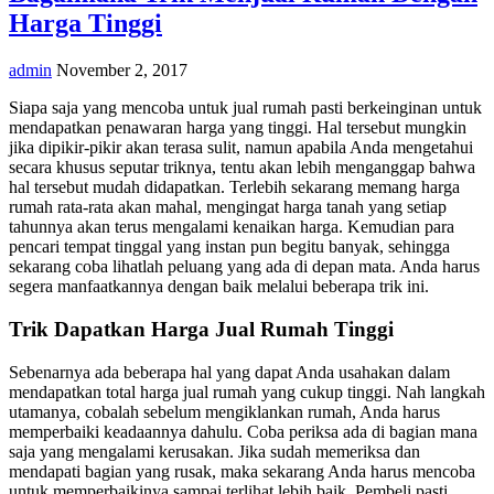
Harga Tinggi
admin
November 2, 2017
Siapa saja yang mencoba untuk jual rumah pasti berkeinginan untuk
mendapatkan penawaran harga yang tinggi. Hal tersebut mungkin
jika dipikir-pikir akan terasa sulit, namun apabila Anda mengetahui
secara khusus seputar triknya, tentu akan lebih menganggap bahwa
hal tersebut mudah didapatkan. Terlebih sekarang memang harga
rumah rata-rata akan mahal, mengingat harga tanah yang setiap
tahunnya akan terus mengalami kenaikan harga. Kemudian para
pencari tempat tinggal yang instan pun begitu banyak, sehingga
sekarang coba lihatlah peluang yang ada di depan mata. Anda harus
segera manfaatkannya dengan baik melalui beberapa trik ini.
Trik Dapatkan Harga Jual Rumah Tinggi
Sebenarnya ada beberapa hal yang dapat Anda usahakan dalam
mendapatkan total harga jual rumah yang cukup tinggi. Nah langkah
utamanya, cobalah sebelum mengiklankan rumah, Anda harus
memperbaiki keadaannya dahulu. Coba periksa ada di bagian mana
saja yang mengalami kerusakan. Jika sudah memeriksa dan
mendapati bagian yang rusak, maka sekarang Anda harus mencoba
untuk memperbaikinya sampai terlihat lebih baik. Pembeli pasti