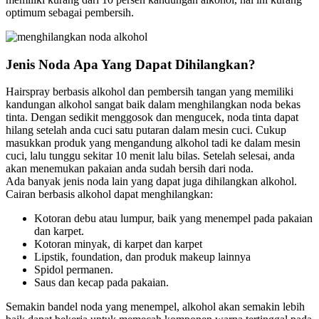
optimum sebagai pembersih.
Jenis Noda Apa Yang Dapat Dihilangkan?
Hairspray berbasis alkohol dan pembersih tangan yang memiliki
kandungan alkohol sangat baik dalam menghilangkan noda bekas
tinta. Dengan sedikit menggosok dan mengucek, noda tinta dapat
hilang setelah anda cuci satu putaran dalam mesin cuci. Cukup
masukkan produk yang mengandung alkohol tadi ke dalam mesin
cuci, lalu tunggu sekitar 10 menit lalu bilas. Setelah selesai, anda
akan menemukan pakaian anda sudah bersih dari noda.
Ada banyak jenis noda lain yang dapat juga dihilangkan alkohol.
Cairan berbasis alkohol dapat menghilangkan:
Kotoran debu atau lumpur, baik yang menempel pada pakaian
dan karpet.
Kotoran minyak, di karpet dan karpet
Lipstik, foundation, dan produk makeup lainnya
Spidol permanen.
Saus dan kecap pada pakaian.
Semakin bandel noda yang menempel, alkohol akan semakin lebih