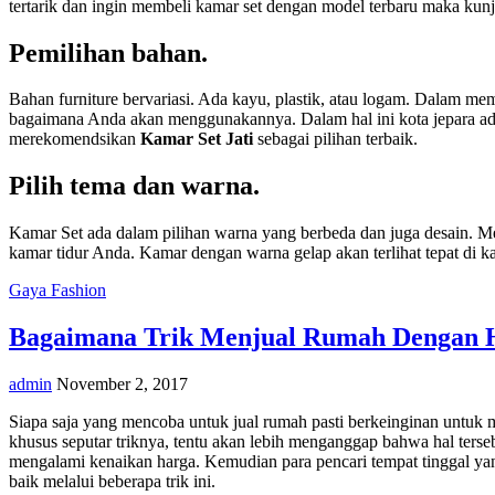
tertarik dan ingin membeli kamar set dengan model terbaru maka kunju
Pemilihan bahan.
Bahan furniture bervariasi. Ada kayu, plastik, atau logam. Dalam m
bagaimana Anda akan menggunakannya. Dalam hal ini kota jepara ada
merekomendsikan
Kamar Set Jati
sebagai pilihan terbaik.
Pilih tema dan warna.
Kamar Set ada dalam pilihan warna yang berbeda dan juga desain. Men
kamar tidur Anda. Kamar dengan warna gelap akan terlihat tepat di k
Gaya Fashion
Bagaimana Trik Menjual Rumah Dengan H
admin
November 2, 2017
Siapa saja yang mencoba untuk jual rumah pasti berkeinginan untuk m
khusus seputar triknya, tentu akan lebih menganggap bahwa hal ters
mengalami kenaikan harga. Kemudian para pencari tempat tinggal yan
baik melalui beberapa trik ini.