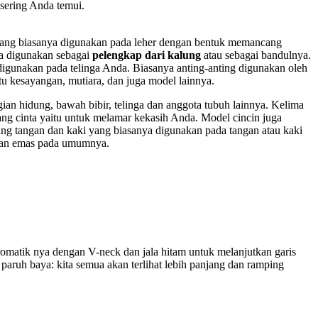
 sering Anda temui.
 yang biasanya digunakan pada leher dengan bentuk memancang
nya digunakan sebagai
pelengkap dari kalung
atau sebagai bandulnya.
digunakan pada telinga Anda. Biasanya anting-anting digunakan oleh
tu kesayangan, mutiara, dan juga model lainnya.
gian hidung, bawah bibir, telinga dan anggota tubuh lainnya. Kelima
bang cinta yaitu untuk melamar kekasih Anda. Model cincin juga
ang tangan dan kaki yang biasanya digunakan pada tangan atau kaki
asan emas pada umumnya.
kromatik nya dengan V-neck dan jala hitam untuk melanjutkan garis
paruh baya: kita semua akan terlihat lebih panjang dan ramping