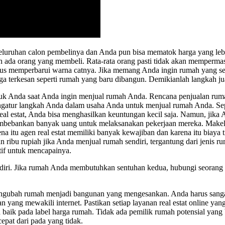
eluruhan calon pembelinya dan Anda pun bisa mematok harga yang lebih 
 ada orang yang membeli. Rata-rata orang pasti tidak akan memperma
s memperbarui warna catnya. Jika memang Anda ingin rumah yang sedan
ga terkesan seperti rumah yang baru dibangun. Demikianlah langkah ju
tuk Anda saat Anda ingin menjual rumah Anda. Rencana penjualan ru
gatur langkah Anda dalam usaha Anda untuk menjual rumah Anda. Sepe
al estat, Anda bisa menghasilkan keuntungan kecil saja. Namun, jika
mbebankan banyak uang untuk melaksanakan pekerjaan mereka. Makel
itu agen real estat memiliki banyak kewajiban dan karena itu biaya t
ibu rupiah jika Anda menjual rumah sendiri, tergantung dari jenis ru
if untuk mencapainya.
diri. Jika rumah Anda membutuhkan sentuhan kedua, hubungi seorang d
gubah rumah menjadi bangunan yang mengesankan. Anda harus sangat b
n yang mewakili internet. Pastikan setiap layanan real estat online ya
 baik pada label harga rumah. Tidak ada pemilik rumah potensial yan
epat dari pada yang tidak.