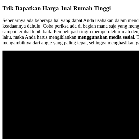
Trik Dapatkan Harga Jual Rumah Tinggi
Sebenarnya ada beberapa hal yang dapat Anda usahakan dalam menda
keadaannya dahulu. Coba periksa ada di bagian mana saja yang men
sampai terlihat lebih baik. Pembeli pasti ingin memperoleh rumah d
laku, maka Anda harus mengiklankan
menggunakan media sosial
. 
mengambilnya dari angle yang paling tepat, sehingga menghasilkan 