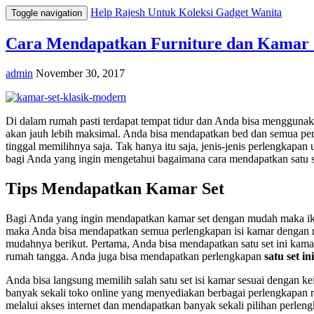
Help Rajesh Untuk Koleksi Gadget Wanita
Toggle navigation
Cara Mendapatkan Furniture dan Kamar 
admin
November 30, 2017
Di dalam rumah pasti terdapat tempat tidur dan Anda bisa menggun
akan jauh lebih maksimal. Anda bisa mendapatkan bed dan semua p
tinggal memilihnya saja. Tak hanya itu saja, jenis-jenis perlengk
bagi Anda yang ingin mengetahui bagaimana cara mendapatkan satu 
Tips Mendapatkan Kamar Set
Bagi Anda yang ingin mendapatkan kamar set dengan mudah maka ikuti
maka Anda bisa mendapatkan semua perlengkapan isi kamar dengan mu
mudahnya berikut. Pertama, Anda bisa mendapatkan satu set ini kama
rumah tangga. Anda juga bisa mendapatkan perlengkapan
satu set i
Anda bisa langsung memilih salah satu set isi kamar sesuai dengan ke
banyak sekali toko online yang menyediakan berbagai perlengkapan r
melalui akses internet dan mendapatkan banyak sekali pilihan perl