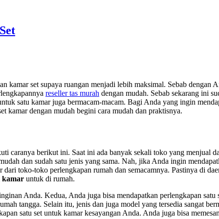
Set
akan kamar set supaya ruangan menjadi lebih maksimal. Sebab dengan
erlengkapannya
reseller tas murah
dengan mudah. Sebab sekarang ini su
apan untuk satu kamar juga bermacam-macam. Bagi Anda yang ingin men
set kamar dengan mudah begini cara mudah dan praktisnya.
 caranya berikut ini. Saat ini ada banyak sekali toko yang menjual d
dah dan sudah satu jenis yang sama. Nah, jika Anda ingin mendapatk
r dari toko-toko perlengkapan rumah dan semacamnya. Pastinya di dae
ni kamar
untuk di rumah.
inginan Anda. Kedua, Anda juga bisa mendapatkan perlengkapan satu set 
umah tangga. Selain itu, jenis dan juga model yang tersedia sangat 
engkapan satu set untuk kamar kesayangan Anda. Anda juga bisa memesa