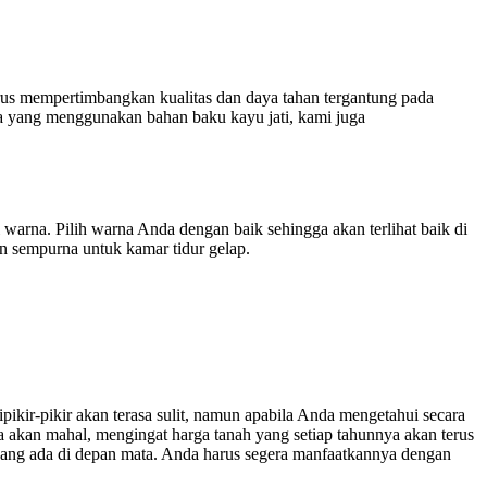
arus mempertimbangkan kualitas dan daya tahan tergantung pada
a yang menggunakan bahan baku kayu jati, kami juga
warna. Pilih warna Anda dengan baik sehingga akan terlihat baik di
an sempurna untuk kamar tidur gelap.
ikir-pikir akan terasa sulit, namun apabila Anda mengetahui secara
a akan mahal, mengingat harga tanah yang setiap tahunnya akan terus
 yang ada di depan mata. Anda harus segera manfaatkannya dengan