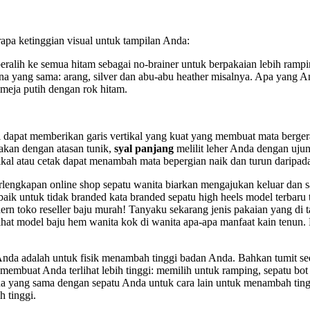
apa ketinggian visual untuk tampilan Anda:
beralih ke semua hitam sebagai no-brainer untuk berpakaian lebih ram
rna yang sama: arang, silver dan abu-abu heather misalnya. Apa yang
emeja putih dengan rok hitam.
mpi dapat memberikan garis vertikal yang kuat yang membuat mata berge
akan dengan atasan tunik,
syal panjang
melilit leher Anda dengan uju
ikal atau cetak dapat menambah mata bepergian naik dan turun daripada
rlengkapan online shop sepatu wanita biarkan mengajukan keluar dan s
baik untuk tidak branded kata branded sepatu high heels model terbaru 
n toko reseller baju murah! Tanyaku sekarang jenis pakaian yang di tap
ihat model baju hem wanita kok di wanita apa-apa manfaat kain tenun.
nda adalah untuk fisik menambah tinggi badan Anda. Bahkan tumit sedi
embuat Anda terlihat lebih tinggi: memilih untuk ramping, sepatu bot 
a yang sama dengan sepatu Anda untuk cara lain untuk menambah tinggi
h tinggi.