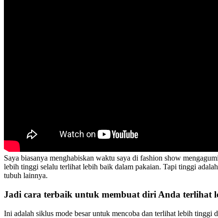
Saya biasanya menghabiskan waktu saya di fashion show mengagumi be
lebih tinggi selalu terlihat lebih baik dalam pakaian. Tapi tinggi ada
tubuh lainnya.
Jadi cara terbaik untuk membuat diri Anda terlihat 
Ini adalah siklus mode besar untuk mencoba dan terlihat lebih tinggi