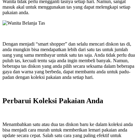
Wanita tidak perlu mengganti tasnya setiap hari. Namun, sangat
masuk akal untuk menggunakan tas yang dapat melengkapi setiap
pakaian anda.
Dengan menjadi “smart shopper” dan selalu mencari diskon tas di,
anda mungkin bisa mendapatkan lebih dari satu tas untuk jumlah
uang yang sama membayar untuk satu tas saja. Anda tidak perlu dua
puluh tas, kecuali tentu saja anda ingin membeli banyak. Namun,
beberapa tas diskon yang anda pilih secara seksama dalam beberapa
gaya dan warna yang berbeda, dapat membantu anda untuk padu-
padan dengan koleksi pakaian anda setiap hari.
Perbarui Koleksi Pakaian Anda
Menambahkan satu atau dua tas diskon baru ke dalam koleksi anda
bisa menjadi cara murah untuk memberikan lemari pakaian anda
update secara cepat. Salah satu cara yang paling efektif untuk