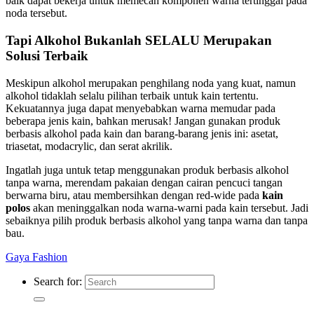
baik dapat bekerja untuk memecah komponen warna tertinggal pada
noda tersebut.
Tapi Alkohol Bukanlah SELALU Merupakan
Solusi Terbaik
Meskipun alkohol merupakan penghilang noda yang kuat, namun
alkohol tidaklah selalu pilihan terbaik untuk kain tertentu.
Kekuatannya juga dapat menyebabkan warna memudar pada
beberapa jenis kain, bahkan merusak! Jangan gunakan produk
berbasis alkohol pada kain dan barang-barang jenis ini: asetat,
triasetat, modacrylic, dan serat akrilik.
Ingatlah juga untuk tetap menggunakan produk berbasis alkohol
tanpa warna, merendam pakaian dengan cairan pencuci tangan
berwarna biru, atau membersihkan dengan red-wide pada
kain
polos
akan meninggalkan noda warna-warni pada kain tersebut. Jadi
sebaiknya pilih produk berbasis alkohol yang tanpa warna dan tanpa
bau.
Gaya Fashion
Search for: