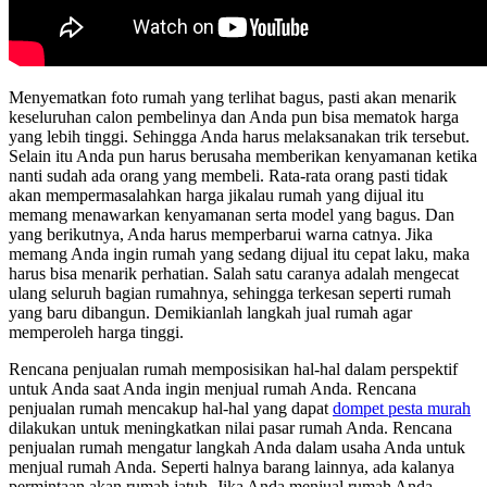
Menyematkan foto rumah yang terlihat bagus, pasti akan menarik
keseluruhan calon pembelinya dan Anda pun bisa mematok harga
yang lebih tinggi. Sehingga Anda harus melaksanakan trik tersebut.
Selain itu Anda pun harus berusaha memberikan kenyamanan ketika
nanti sudah ada orang yang membeli. Rata-rata orang pasti tidak
akan mempermasalahkan harga jikalau rumah yang dijual itu
memang menawarkan kenyamanan serta model yang bagus. Dan
yang berikutnya, Anda harus memperbarui warna catnya. Jika
memang Anda ingin rumah yang sedang dijual itu cepat laku, maka
harus bisa menarik perhatian. Salah satu caranya adalah mengecat
ulang seluruh bagian rumahnya, sehingga terkesan seperti rumah
yang baru dibangun. Demikianlah langkah jual rumah agar
memperoleh harga tinggi.
Rencana penjualan rumah memposisikan hal-hal dalam perspektif
untuk Anda saat Anda ingin menjual rumah Anda. Rencana
penjualan rumah mencakup hal-hal yang dapat
dompet pesta murah
dilakukan untuk meningkatkan nilai pasar rumah Anda. Rencana
penjualan rumah mengatur langkah Anda dalam usaha Anda untuk
menjual rumah Anda. Seperti halnya barang lainnya, ada kalanya
permintaan akan rumah jatuh. Jika Anda menjual rumah Anda