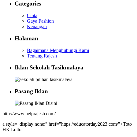
Categories
Cinta
Gaya Fashion
Keuangan
Halaman
Bagaimana Menghubungi Kami
Tentang Rajesh
Iklan Sekolah Tasikmalaya
Pasang Iklan
http://www.helprajesh.com/
a style="display:none;" href="https://educatorday2023.com/">Toto
HK Lotto