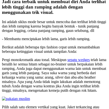
Jadi cara terbaik untuk membuat diri Anda terlihat
lebih tinggi dan ramping adalah dengan
menggunakan trik visual.
Ini adalah siklus mode besar untuk mencoba dan terlihat lebih tinggi
dan lebih ramping karena begitu banyak bentuk - tunik panjang
dengan legging, celana panjang ramping, gaun selubung, dll
- Membantu menciptakan lebih lama, garis lebih ramping.
Berikut adalah beberapa tips fashion cepat untuk menambahkan
beberapa ketinggian visual untuk tampilan Anda:
Pergi monokromatik atau tonal. Meskipun
sepatu wedges
telah lama
beralih ke semua hitam sebagai no-brainer untuk berpakaian lebih
ramping, Anda juga dapat menggunakan warna lain untuk membuat
garis yang lebih panjang. Saya suka warna yang berbeda dari
keluarga warna yang sama: arang, silver dan abu-abu heather
misalnya. Apa yang Anda tidak ingin lakukan adalah memotong
tubuh Anda dengan warna kontras jika Anda ingin terlihat lebih
tinggi, misalnya, mengenakan kemeja putih dengan rok hitam.
Pilih salah satu elemen vertikal yang kuat. Jaket terkancing atau