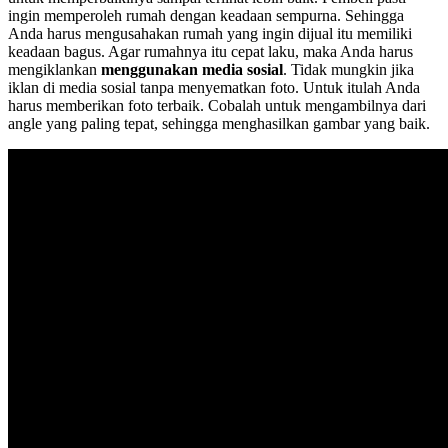
ingin memperoleh rumah dengan keadaan sempurna. Sehingga
Anda harus mengusahakan rumah yang ingin dijual itu memiliki
keadaan bagus. Agar rumahnya itu cepat laku, maka Anda harus
mengiklankan
menggunakan media sosial
. Tidak mungkin jika
iklan di media sosial tanpa menyematkan foto. Untuk itulah Anda
harus memberikan foto terbaik. Cobalah untuk mengambilnya dari
angle yang paling tepat, sehingga menghasilkan gambar yang baik.