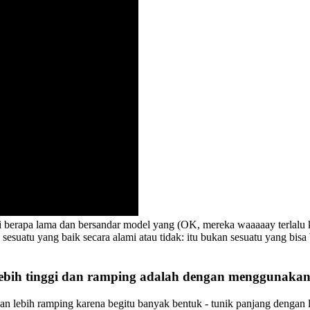
rapa lama dan bersandar model yang (OK, mereka waaaaay terlalu kuru
lah sesuatu yang baik secara alami atau tidak: itu bukan sesuatu yang bi
lebih tinggi dan ramping adalah dengan menggunakan t
 dan lebih ramping karena begitu banyak bentuk - tunik panjang dengan 