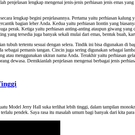
alah penjelasan lengkap mengenai jenis-jenis perhiasan jenis emas yang
secara lengkap begini penjelasannya. Pertama yaitu perhiasan kalung
percantik bagian leher Anda. Kedua yaitu perhiasan liontin yang biasa
uga perak. Ketiga yaitu perhiasan anting-anting ataupun giwang yang 
ng yang tersedia juga banyak sekali mulai dari emas, bentuk buah, kar
n tubuh tertentu sesuai dengan selera. Tindik ini bisa digunakan di ba
Anda sebagai pemanis tangan. Cincin juga sering digunakan sebagai lam
kang atau menggunakan ukiran nama Anda. Terakhir yaitu perhiasan gel
orang dewasa. Demikianlah penjelasan mengenai berbagai jenis perhi
inggi
suatu Model Jerry Hall suka terlihat lebih tinggi, dalam tampilan mono
terlalu pendek. Saya rasa itu masalah umum bagi banyak dari kita para 