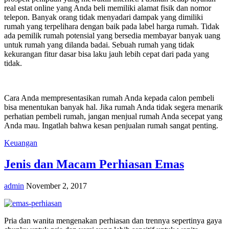
real estat online yang Anda beli memiliki alamat fisik dan nomor
telepon. Banyak orang tidak menyadari dampak yang dimiliki
rumah yang terpelihara dengan baik pada label harga rumah. Tidak
ada pemilik rumah potensial yang bersedia membayar banyak uang
untuk rumah yang dilanda badai. Sebuah rumah yang tidak
kekurangan fitur dasar bisa laku jauh lebih cepat dari pada yang
tidak.
Cara Anda mempresentasikan rumah Anda kepada calon pembeli
bisa menentukan banyak hal. Jika rumah Anda tidak segera menarik
perhatian pembeli rumah, jangan menjual rumah Anda secepat yang
Anda mau. Ingatlah bahwa kesan penjualan rumah sangat penting.
Keuangan
Jenis dan Macam Perhiasan Emas
admin
November 2, 2017
Pria dan wanita mengenakan perhiasan dan trennya sepertinya gaya