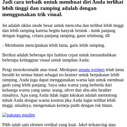
Jadi cara terbaik untuk membuat diri Anda terlihat
lebih tinggi dan ramping adalah dengan
menggunakan trik visual.
Ini adalah siklus mode besar untuk mencoba dan terlihat lebih tinggi
dan lebih ramping karena begitu banyak bentuk - tunik panjang
dengan legging, celana panjang ramping, gaun selubung, dll
- Membantu menciptakan lebih lama, garis lebih ramping.
Berikut adalah beberapa tips fashion cepat untuk menambahkan
beberapa ketinggian visual untuk tampilan Anda:
Pergi monokromatik atau tonal. Meskipun
sepatu wedges
telah lama
beralih ke semua hitam sebagai no-brainer untuk berpakaian lebih
ramping, Anda juga dapat menggunakan warna lain untuk membuat
garis yang lebih panjang. Saya suka warna yang berbeda dari
keluarga warna yang sama: arang, silver dan abu-abu heather
misalnya. Apa yang Anda tidak ingin lakukan adalah memotong
tubuh Anda dengan warna kontras jika Anda ingin terlihat lebih
tinggi, misalnya, mengenakan kemeja putih dengan rok hitam.
Pilih salah satu elemen vertikal yang kuat. Jaket terkancing atau