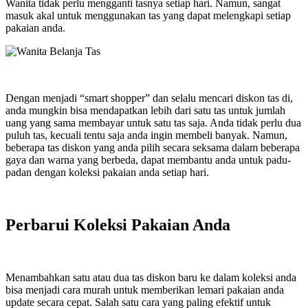
Wanita tidak perlu mengganti tasnya setiap hari. Namun, sangat
masuk akal untuk menggunakan tas yang dapat melengkapi setiap
pakaian anda.
Dengan menjadi “smart shopper” dan selalu mencari diskon tas di,
anda mungkin bisa mendapatkan lebih dari satu tas untuk jumlah
uang yang sama membayar untuk satu tas saja. Anda tidak perlu dua
puluh tas, kecuali tentu saja anda ingin membeli banyak. Namun,
beberapa tas diskon yang anda pilih secara seksama dalam beberapa
gaya dan warna yang berbeda, dapat membantu anda untuk padu-
padan dengan koleksi pakaian anda setiap hari.
Perbarui Koleksi Pakaian Anda
Menambahkan satu atau dua tas diskon baru ke dalam koleksi anda
bisa menjadi cara murah untuk memberikan lemari pakaian anda
update secara cepat. Salah satu cara yang paling efektif untuk