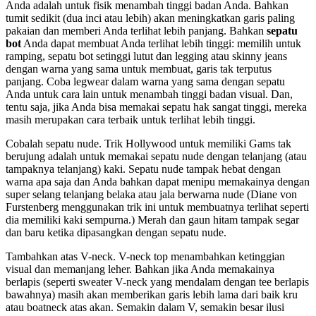
Anda adalah untuk fisik menambah tinggi badan Anda. Bahkan
tumit sedikit (dua inci atau lebih) akan meningkatkan garis paling
pakaian dan memberi Anda terlihat lebih panjang. Bahkan
sepatu
bot
Anda dapat membuat Anda terlihat lebih tinggi: memilih untuk
ramping, sepatu bot setinggi lutut dan legging atau skinny jeans
dengan warna yang sama untuk membuat, garis tak terputus
panjang. Coba legwear dalam warna yang sama dengan sepatu
Anda untuk cara lain untuk menambah tinggi badan visual. Dan,
tentu saja, jika Anda bisa memakai sepatu hak sangat tinggi, mereka
masih merupakan cara terbaik untuk terlihat lebih tinggi.
Cobalah sepatu nude. Trik Hollywood untuk memiliki Gams tak
berujung adalah untuk memakai sepatu nude dengan telanjang (atau
tampaknya telanjang) kaki. Sepatu nude tampak hebat dengan
warna apa saja dan Anda bahkan dapat menipu memakainya dengan
super selang telanjang belaka atau jala berwarna nude (Diane von
Furstenberg menggunakan trik ini untuk membuatnya terlihat seperti
dia memiliki kaki sempurna.) Merah dan gaun hitam tampak segar
dan baru ketika dipasangkan dengan sepatu nude.
Tambahkan atas V-neck. V-neck top menambahkan ketinggian
visual dan memanjang leher. Bahkan jika Anda memakainya
berlapis (seperti sweater V-neck yang mendalam dengan tee berlapis
bawahnya) masih akan memberikan garis lebih lama dari baik kru
atau boatneck atas akan. Semakin dalam V, semakin besar ilusi