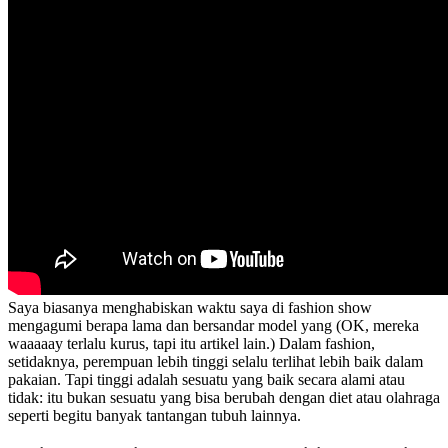
Saya biasanya menghabiskan waktu saya di fashion show
mengagumi berapa lama dan bersandar model yang (OK, mereka
waaaaay terlalu kurus, tapi itu artikel lain.) Dalam fashion,
setidaknya, perempuan lebih tinggi selalu terlihat lebih baik dalam
pakaian. Tapi tinggi adalah sesuatu yang baik secara alami atau
tidak: itu bukan sesuatu yang bisa berubah dengan diet atau olahraga
seperti begitu banyak tantangan tubuh lainnya.