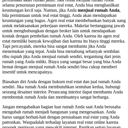
selama penurunan permintaan real estat, Anda bisa menghasilkan
keuntungan kecil saja. Namun, jika Anda
menjual rumah Anda
,
bila permintaan untuk real estat tinggi, Anda akan mendapatkan
keuntungan yang bagus. Agen real estat membebankan banyak uang
untuk melaksanakan pekerjaan mereka. Makelar bertanggung jawab
untuk menghubungkan dengan broker lain untuk mendapatkan
kontak dengan pembelian rumah Anda. Oleh karena itu agen real
estat memiliki banyak kewajiban dan karena itu biaya tinggi mereka.
Tapi percayalah, mereka bisa sangat membantu jika Anda
menemukan yang tepat. Anda bisa menabung sebanyak sembilan
ribu rupiah jika Anda menjual rumah sendiri, tergantung dari jenis
rumah yang Anda miliki. Biaya yang sangat besar yang bisa Anda
hemat dengan menjual rumah Anda sendiri bisa cukup memberi
insentif untuk mencapainya.
Biasakan diri Anda dengan hukum real estat dan jual rumah Anda
sendiri. Jika rumah Anda membutuhkan sentuhan kedua, hubungi
seorang desainer interior. Perancang interior dapat membantu Anda
membentuk rumah Anda dan membuatnya sangat berharga.
Jangan mengabaikan bagian luar rumah Anda saat Anda berusaha
mengubah rumah menjadi bangunan yang mengesankan. Anda
harus sangat berhati-hati dengan perusahaan real estat yang Anda
patronkan. Waspadalah terhadap layanan real estat online karena
prospek penipuan yang mewakili internet. Pastikan setiap layanan