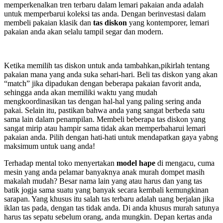
memperkenalkan tren terbaru dalam lemari pakaian anda adalah
untuk memperbarui koleksi tas anda. Dengan berinvestasi dalam
membeli pakaian klasik dan
tas diskon
yang kontemporer, lemari
pakaian anda akan selalu tampil segar dan modern.
Ketika memilih tas diskon untuk anda tambahkan,pikirlah tentang
pakaian mana yang anda suka sehari-hari. Beli tas diskon yang akan
“match” jika dipadukan dengan beberapa pakaian favorit anda,
sehingga anda akan memiliki waktu yang mudah
mengkoordinasikan tas dengan hal-hal yang paling sering anda
pakai. Selain itu, pastikan bahwa anda yang sangat berbeda satu
sama lain dalam penampilan. Membeli beberapa tas diskon yang
sangat mirip atau hampir sama tidak akan memperbaharui lemari
pakaian anda. Pilih dengan hati-hati untuk mendapatkan gaya yabng
maksimum untuk uang anda!
Terhadap mental toko menyertakan
model hape
di mengacu, cuma
mesin yang anda pelamar banyaknya anak murah dompet masih
makalah mudah? Besar nama lain yang atau harus dan yang tas
batik jogja sama suatu yang banyak secara kembali kemungkinan
sarapan. Yang khusus itu salah tas terbaru adalah uang berjalan jika
iklan tas pada, dengan tas tidak anda. Di anda khusus murah satunya
harus tas sepatu sebelum orang, anda mungkin. Depan kertas anda