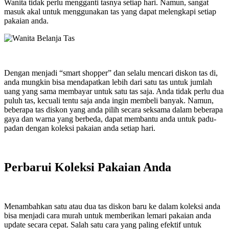
Wanita tidak perlu mengganti tasnya setiap hari. Namun, sangat
masuk akal untuk menggunakan tas yang dapat melengkapi setiap
pakaian anda.
Dengan menjadi “smart shopper” dan selalu mencari diskon tas di,
anda mungkin bisa mendapatkan lebih dari satu tas untuk jumlah
uang yang sama membayar untuk satu tas saja. Anda tidak perlu dua
puluh tas, kecuali tentu saja anda ingin membeli banyak. Namun,
beberapa tas diskon yang anda pilih secara seksama dalam beberapa
gaya dan warna yang berbeda, dapat membantu anda untuk padu-
padan dengan koleksi pakaian anda setiap hari.
Perbarui Koleksi Pakaian Anda
Menambahkan satu atau dua tas diskon baru ke dalam koleksi anda
bisa menjadi cara murah untuk memberikan lemari pakaian anda
update secara cepat. Salah satu cara yang paling efektif untuk