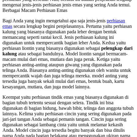
mengenai jenis-jenis perhiasan jenis emas yang sering Anda temui.
Berbagai Macam Perhiasan Emas
Bagi Anda yang ingin mengetahui apa saja jenis-jenis
perhiasan
emas
secara lengkap begini penjelasannya. Pertama yaitu perhiasan
kalung yang biasanya digunakan pada leher dengan bentuk
memancang seperti rantai kecil. Jenis perhiasan kalung ini
digunakan untuk mempercantik bagian leher Anda. Kedua yaitu
perhiasan liontin yang biasanya digunakan sebagai
pelengkap dari
kalung
atau sebagai bandulnya. Model liontin sangat bermacam-
macam mulai dari emas, mutiara dan juga perak. Ketiga yaitu
perhiasan anting-anting ataupun giwang yang digunakan pada
telinga Anda. Biasanya anting-anting digunakan oleh wanita untuk
mempercantik wajah dan juga telinga mereka. model anting yang
tersedia juga banyak sekali mulai dari emas, bentuk buah, kartu
kesayangan, mutiara, dan juga model lainnya.
Keempat yaitu perhiasan tindik emas yang biasanya digunakan di
bagian tubuh tertentu sesuai dengan selera. Tindik ini bisa
digunakan di bagian hidung, bawah bibir, telinga dan anggota tubuh
lainnya. Kelima yaitu perhiasan cincin yang sering digunakan pada
jari-jari tangan Anda sebagai pemanis tangan. Cincin juga sering
digunakan sebagai lambang cinta yaitu untuk melamar kekasih
Anda. Model cincin juga tersedia begitu banyak dan bisa ditulis
nama Anda pada bagian belakang atau menggunakan ukiran nama