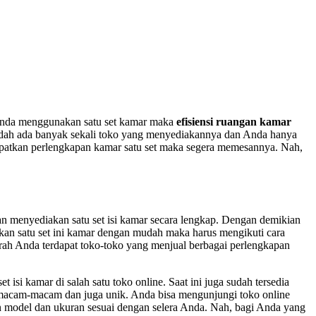
 Anda menggunakan satu set kamar maka
efisiensi ruangan kamar
dah ada banyak sekali toko yang menyediakannya dan Anda hanya
dapatkan perlengkapan kamar satu set maka segera memesannya. Nah,
an menyediakan satu set isi kamar secara lengkap. Dengan demikian
an satu set ini kamar dengan mudah maka harus mengikuti cara
rah Anda terdapat toko-toko yang menjual berbagai perlengkapan
isi kamar di salah satu toko online. Saat ini juga sudah tersedia
bermacam-macam dan juga unik. Anda bisa mengunjungi toko online
n model dan ukuran sesuai dengan selera Anda. Nah, bagi Anda yang