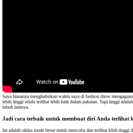
Saya biasanya menghabiskan waktu saya di fashion show mengagumi be
lebih tinggi selalu terlihat lebih baik dalam pakaian. Tapi tinggi ada
tubuh lainnya.
Jadi cara terbaik untuk membuat diri Anda terlihat 
Ini adalah siklus mode besar untuk mencoba dan terlihat lebih tinggi