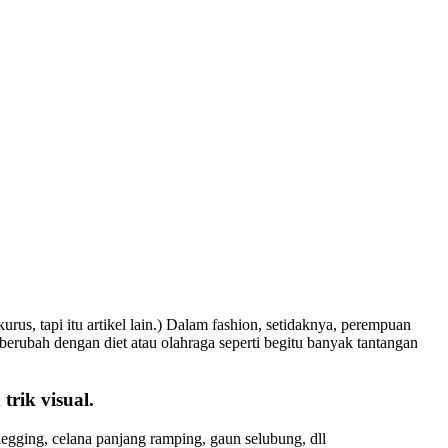
s, tapi itu artikel lain.) Dalam fashion, setidaknya, perempuan
sa berubah dengan diet atau olahraga seperti begitu banyak tantangan
rik visual.
legging, celana panjang ramping, gaun selubung, dll