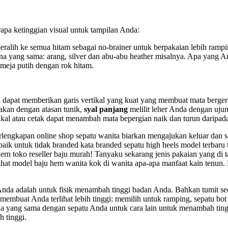
apa ketinggian visual untuk tampilan Anda:
beralih ke semua hitam sebagai no-brainer untuk berpakaian lebih ram
rna yang sama: arang, silver dan abu-abu heather misalnya. Apa yang
emeja putih dengan rok hitam.
mpi dapat memberikan garis vertikal yang kuat yang membuat mata berge
akan dengan atasan tunik,
syal panjang
melilit leher Anda dengan uju
ikal atau cetak dapat menambah mata bepergian naik dan turun daripada
rlengkapan online shop sepatu wanita biarkan mengajukan keluar dan s
baik untuk tidak branded kata branded sepatu high heels model terbaru 
n toko reseller baju murah! Tanyaku sekarang jenis pakaian yang di tap
ihat model baju hem wanita kok di wanita apa-apa manfaat kain tenun.
nda adalah untuk fisik menambah tinggi badan Anda. Bahkan tumit sedi
embuat Anda terlihat lebih tinggi: memilih untuk ramping, sepatu bot 
a yang sama dengan sepatu Anda untuk cara lain untuk menambah tinggi
h tinggi.