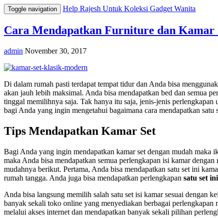
Help Rajesh Untuk Koleksi Gadget Wanita
Toggle navigation
Cara Mendapatkan Furniture dan Kamar 
admin
November 30, 2017
Di dalam rumah pasti terdapat tempat tidur dan Anda bisa menggun
akan jauh lebih maksimal. Anda bisa mendapatkan bed dan semua p
tinggal memilihnya saja. Tak hanya itu saja, jenis-jenis perlengk
bagi Anda yang ingin mengetahui bagaimana cara mendapatkan satu 
Tips Mendapatkan Kamar Set
Bagi Anda yang ingin mendapatkan kamar set dengan mudah maka ikuti
maka Anda bisa mendapatkan semua perlengkapan isi kamar dengan mu
mudahnya berikut. Pertama, Anda bisa mendapatkan satu set ini kama
rumah tangga. Anda juga bisa mendapatkan perlengkapan
satu set i
Anda bisa langsung memilih salah satu set isi kamar sesuai dengan ke
banyak sekali toko online yang menyediakan berbagai perlengkapan r
melalui akses internet dan mendapatkan banyak sekali pilihan perl