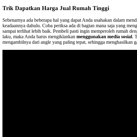
Trik Dapatkan Harga Jual Rumah Tinggi
Sebenarnya ada beberapa hal yang dapat Anda usahakan dalam menda
keadaannya dahulu. Coba periksa ada di bagian mana saja yang men
sampai terlihat lebih baik. Pembeli pasti ingin memperoleh rumah d
laku, maka Anda harus mengiklankan
menggunakan media sosial
. 
mengambilnya dari angle yang paling tepat, sehingga menghasilkan 