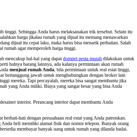
tinggi. Sehingga Anda harus melaksanakan trik tersebut. Selain itu
salahkan harga jikalau rumah yang dijual itu memang menawarkan
g dijual itu cepat laku, maka harus bisa menarik perhatian. Salah
al rumah agar memperoleh harga tinggi.
mah mencakup hal-hal yang dapat
dompet pesta murah
dilakukan untuk
rti halnya barang lainnya, ada kalanya permintaan akan rumah
 Anda
menjual rumah Anda
, bila permintaan untuk real estat tinggi,
ar bertanggung jawab untuk menghubungkan dengan broker lain
inggi mereka. Tapi percayalah, mereka bisa sangat membantu jika
mah yang Anda miliki. Biaya yang sangat besar yang bisa Anda
esainer interior. Perancang interior dapat membantu Anda
erhati-hati dengan perusahaan real estat yang Anda patronkan.
ng Anda beli memiliki alamat fisik dan nomor telepon. Banyak orang
g bersedia membayar banyak uang untuk rumah yang dilanda badai.