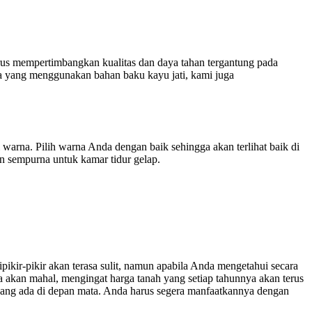
arus mempertimbangkan kualitas dan daya tahan tergantung pada
a yang menggunakan bahan baku kayu jati, kami juga
warna. Pilih warna Anda dengan baik sehingga akan terlihat baik di
an sempurna untuk kamar tidur gelap.
ikir-pikir akan terasa sulit, namun apabila Anda mengetahui secara
a akan mahal, mengingat harga tanah yang setiap tahunnya akan terus
 yang ada di depan mata. Anda harus segera manfaatkannya dengan