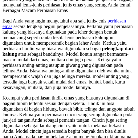
mengenai jenis-jenis perhiasan jenis emas yang sering Anda temui.
Berbagai Macam Perhiasan Emas
Bagi Anda yang ingin mengetahui apa saja jenis-jenis
perhiasan
emas
secara lengkap begini penjelasannya. Pertama yaitu perhiasan
kalung yang biasanya digunakan pada leher dengan bentuk
memancang seperti rantai kecil. Jenis perhiasan kalung ini
digunakan untuk mempercantik bagian leher Anda. Kedua yaitu
perhiasan liontin yang biasanya digunakan sebagai
pelengkap dari
kalung
atau sebagai bandulnya. Model liontin sangat bermacam-
macam mulai dari emas, mutiara dan juga perak. Ketiga yaitu
perhiasan anting-anting ataupun giwang yang digunakan pada
telinga Anda. Biasanya anting-anting digunakan oleh wanita untuk
mempercantik wajah dan juga telinga mereka. model anting yang
tersedia juga banyak sekali mulai dari emas, bentuk buah, kartu
kesayangan, mutiara, dan juga model lainnya.
Keempat yaitu perhiasan tindik emas yang biasanya digunakan di
bagian tubuh tertentu sesuai dengan selera. Tindik ini bisa
digunakan di bagian hidung, bawah bibir, telinga dan anggota tubuh
lainnya. Kelima yaitu perhiasan cincin yang sering digunakan pada
jari-jari tangan Anda sebagai pemanis tangan. Cincin juga sering
digunakan sebagai lambang cinta yaitu untuk melamar kekasih
Anda. Model cincin juga tersedia begitu banyak dan bisa ditulis
nama Anda pada bagian belakang atau menggunakan ukiran nama