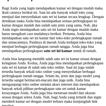
Bagi Anda yang ingin mendapatkan kamar set dengan mudah maka
ikuti caranya berikut ini. Saat ini ada banyak sekali toko yang
menjual dan menyediakan satu set isi kamar secara lengkap. Dengan
demikian maka Anda bisa mendapatkan semua perlengkapan isi
kamar dengan mudah dan sudah satu jenis yang sama. Nah, jika
Anda ingin mendapatkan satu set ini kamar dengan mudah maka
harus mengikuti cara mudahnya berikut. Pertama, Anda bisa
mendapatkan satu set ini kamar dari toko-toko perlengkapan rumah
dan semacamnya. Pastinya di daerah Anda terdapat toko-toko yang
menjual berbagai perlengkapan rumah tangga. Anda juga bisa
mendapatkan perlengkapan
satu set ini kamar
untuk di rumah.
Anda bisa langsung memilih salah satu set isi kamar sesuai dengan
keinginan Anda. Kedua, Anda juga bisa mendapatkan perlengkapan
satu set isi kamar di salah satu toko online. Saat ini juga sudah
tersedia banyak sekali toko online yang menyediakan berbagai
perlengkapan rumah tangga. Selain itu, jenis dan juga model yang
tersedia sangat bermacam-macam dan juga unik. Anda bisa
mengunjungi toko online melalui akses internet dan mendapatkan
banyak sekali pilihan perlengkapan satu set untuk kamar
kesayangan Anda. Anda juga bisa memesan model dan ukuran
sesuai dengan selera Anda. Nah, bagi Anda yang tertarik dan ingin
membeli kamar set dengan model terbaru maka kunjungilah link
tersebut.