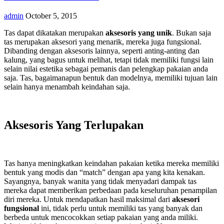
admin
October 5, 2015
Tas dapat dikatakan merupakan
aksesoris yang unik
. Bukan saja
tas merupakan aksesori yang menarik, mereka juga fungsional.
Dibanding dengan aksesoris lainnya, seperti anting-anting dan
kalung, yang bagus untuk melihat, tetapi tidak memiliki fungsi lain
selain nilai estetika sebagai pemanis dan pelengkap pakaian anda
saja. Tas, bagaimanapun bentuk dan modelnya, memiliki tujuan lain
selain hanya menambah keindahan saja.
Aksesoris Yang Terlupakan
Tas hanya meningkatkan keindahan pakaian ketika mereka memiliki
bentuk yang modis dan “match” dengan apa yang kita kenakan.
Sayangnya, banyak wanita yang tidak menyadari dampak tas
mereka dapat memberikan perbedaan pada keseluruhan penampilan
diri mereka. Untuk mendapatkan hasil maksimal dari
aksesori
fungsional
ini, tidak perlu untuk memiliki tas yang banyak dan
berbeda untuk mencocokkan setiap pakaian yang anda miliki.