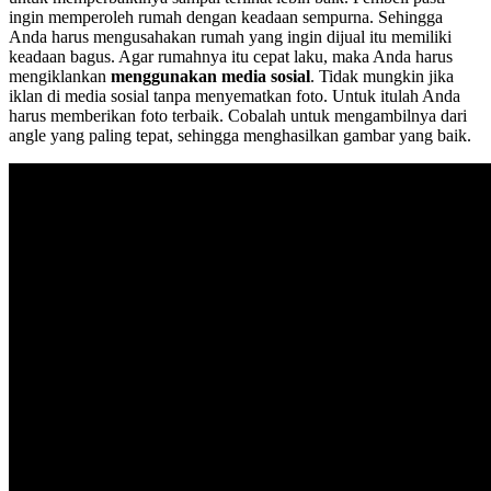
ingin memperoleh rumah dengan keadaan sempurna. Sehingga
Anda harus mengusahakan rumah yang ingin dijual itu memiliki
keadaan bagus. Agar rumahnya itu cepat laku, maka Anda harus
mengiklankan
menggunakan media sosial
. Tidak mungkin jika
iklan di media sosial tanpa menyematkan foto. Untuk itulah Anda
harus memberikan foto terbaik. Cobalah untuk mengambilnya dari
angle yang paling tepat, sehingga menghasilkan gambar yang baik.