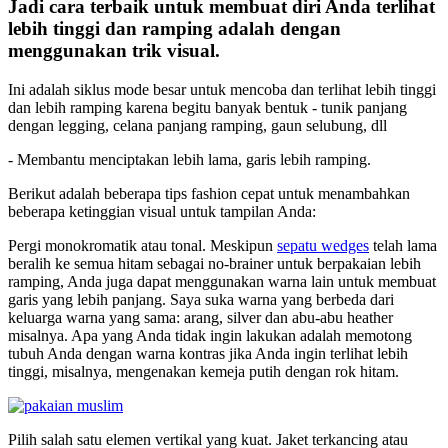
Jadi cara terbaik untuk membuat diri Anda terlihat
lebih tinggi dan ramping adalah dengan
menggunakan trik visual.
Ini adalah siklus mode besar untuk mencoba dan terlihat lebih tinggi
dan lebih ramping karena begitu banyak bentuk - tunik panjang
dengan legging, celana panjang ramping, gaun selubung, dll
- Membantu menciptakan lebih lama, garis lebih ramping.
Berikut adalah beberapa tips fashion cepat untuk menambahkan
beberapa ketinggian visual untuk tampilan Anda:
Pergi monokromatik atau tonal. Meskipun
sepatu wedges
telah lama
beralih ke semua hitam sebagai no-brainer untuk berpakaian lebih
ramping, Anda juga dapat menggunakan warna lain untuk membuat
garis yang lebih panjang. Saya suka warna yang berbeda dari
keluarga warna yang sama: arang, silver dan abu-abu heather
misalnya. Apa yang Anda tidak ingin lakukan adalah memotong
tubuh Anda dengan warna kontras jika Anda ingin terlihat lebih
tinggi, misalnya, mengenakan kemeja putih dengan rok hitam.
Pilih salah satu elemen vertikal yang kuat. Jaket terkancing atau