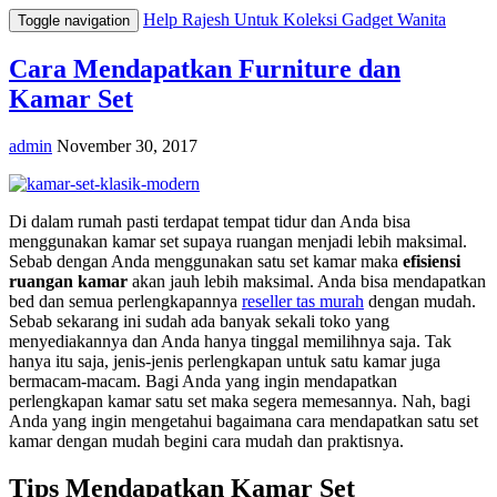
Help Rajesh Untuk Koleksi Gadget Wanita
Toggle navigation
Cara Mendapatkan Furniture dan
Kamar Set
admin
November 30, 2017
Di dalam rumah pasti terdapat tempat tidur dan Anda bisa
menggunakan kamar set supaya ruangan menjadi lebih maksimal.
Sebab dengan Anda menggunakan satu set kamar maka
efisiensi
ruangan kamar
akan jauh lebih maksimal. Anda bisa mendapatkan
bed dan semua perlengkapannya
reseller tas murah
dengan mudah.
Sebab sekarang ini sudah ada banyak sekali toko yang
menyediakannya dan Anda hanya tinggal memilihnya saja. Tak
hanya itu saja, jenis-jenis perlengkapan untuk satu kamar juga
bermacam-macam. Bagi Anda yang ingin mendapatkan
perlengkapan kamar satu set maka segera memesannya. Nah, bagi
Anda yang ingin mengetahui bagaimana cara mendapatkan satu set
kamar dengan mudah begini cara mudah dan praktisnya.
Tips Mendapatkan Kamar Set