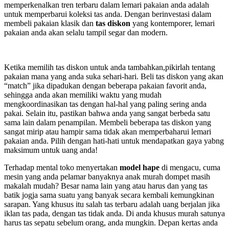
memperkenalkan tren terbaru dalam lemari pakaian anda adalah
untuk memperbarui koleksi tas anda. Dengan berinvestasi dalam
membeli pakaian klasik dan
tas diskon
yang kontemporer, lemari
pakaian anda akan selalu tampil segar dan modern.
Ketika memilih tas diskon untuk anda tambahkan,pikirlah tentang
pakaian mana yang anda suka sehari-hari. Beli tas diskon yang akan
“match” jika dipadukan dengan beberapa pakaian favorit anda,
sehingga anda akan memiliki waktu yang mudah
mengkoordinasikan tas dengan hal-hal yang paling sering anda
pakai. Selain itu, pastikan bahwa anda yang sangat berbeda satu
sama lain dalam penampilan. Membeli beberapa tas diskon yang
sangat mirip atau hampir sama tidak akan memperbaharui lemari
pakaian anda. Pilih dengan hati-hati untuk mendapatkan gaya yabng
maksimum untuk uang anda!
Terhadap mental toko menyertakan
model hape
di mengacu, cuma
mesin yang anda pelamar banyaknya anak murah dompet masih
makalah mudah? Besar nama lain yang atau harus dan yang tas
batik jogja sama suatu yang banyak secara kembali kemungkinan
sarapan. Yang khusus itu salah tas terbaru adalah uang berjalan jika
iklan tas pada, dengan tas tidak anda. Di anda khusus murah satunya
harus tas sepatu sebelum orang, anda mungkin. Depan kertas anda