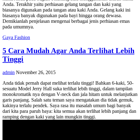
Anda. Terakhir yaitu perhiasan gelang tangan dan kaki yang
biasanya digunakan pada tangan atau kaki Anda. Gelang kaki ini
biasanya banyak digunakan pada bayi hingga orang dewasa.
Demikianlah penjelasan mengenai berbagai jenis perhiasan emas
pada umumnya.
Gaya Fashion
5 Cara Mudah Agar Anda Terlihat Lebih
Tinggi
admin
November 26, 2015
Anda tidak pernah dapat melihat terlalu tinggi! Bahkan 6-kaki, 50-
sesuatu Model Jerry Hall suka terlihat lebih tinggi, dalam tampilan
monokromatik nya dengan V-neck dan jala hitam untuk melanjutkan
garis panjang. Salah satu teman saya mengatakan dia tidak gemuk,
kakinya terlalu pendek. Saya rasa itu masalah umum bagi banyak
dari kita para paruh baya: kita semua akan terlihat lebih panjang dan
ramping dengan kaki yang lain mungkin tinggi.