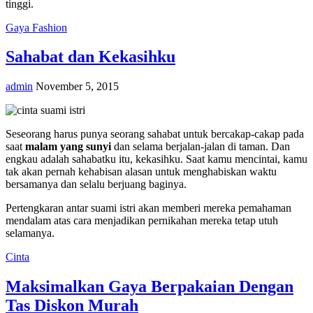
tinggi.
Gaya Fashion
Sahabat dan Kekasihku
admin
November 5, 2015
Seseorang harus punya seorang sahabat untuk bercakap-cakap pada
saat
malam yang sunyi
dan selama berjalan-jalan di taman. Dan
engkau adalah sahabatku itu, kekasihku. Saat kamu mencintai, kamu
tak akan pernah kehabisan alasan untuk menghabiskan waktu
bersamanya dan selalu berjuang baginya.
Pertengkaran antar suami istri akan memberi mereka pemahaman
mendalam atas cara menjadikan pernikahan mereka tetap utuh
selamanya.
Cinta
Maksimalkan Gaya Berpakaian Dengan
Tas Diskon Murah