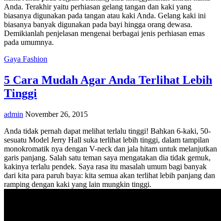
Anda. Terakhir yaitu perhiasan gelang tangan dan kaki yang
biasanya digunakan pada tangan atau kaki Anda. Gelang kaki ini
biasanya banyak digunakan pada bayi hingga orang dewasa.
Demikianlah penjelasan mengenai berbagai jenis perhiasan emas
pada umumnya.
Gaya Fashion
5 Cara Mudah Agar Anda Terlihat Lebih
Tinggi
admin
November 26, 2015
Anda tidak pernah dapat melihat terlalu tinggi! Bahkan 6-kaki, 50-
sesuatu Model Jerry Hall suka terlihat lebih tinggi, dalam tampilan
monokromatik nya dengan V-neck dan jala hitam untuk melanjutkan
garis panjang. Salah satu teman saya mengatakan dia tidak gemuk,
kakinya terlalu pendek. Saya rasa itu masalah umum bagi banyak
dari kita para paruh baya: kita semua akan terlihat lebih panjang dan
ramping dengan kaki yang lain mungkin tinggi.