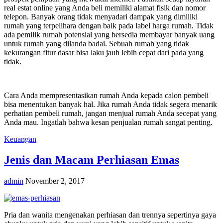
real estat online yang Anda beli memiliki alamat fisik dan nomor
telepon. Banyak orang tidak menyadari dampak yang dimiliki
rumah yang terpelihara dengan baik pada label harga rumah. Tidak
ada pemilik rumah potensial yang bersedia membayar banyak uang
untuk rumah yang dilanda badai. Sebuah rumah yang tidak
kekurangan fitur dasar bisa laku jauh lebih cepat dari pada yang
tidak.
Cara Anda mempresentasikan rumah Anda kepada calon pembeli
bisa menentukan banyak hal. Jika rumah Anda tidak segera menarik
perhatian pembeli rumah, jangan menjual rumah Anda secepat yang
Anda mau. Ingatlah bahwa kesan penjualan rumah sangat penting.
Keuangan
Jenis dan Macam Perhiasan Emas
admin
November 2, 2017
Pria dan wanita mengenakan perhiasan dan trennya sepertinya gaya