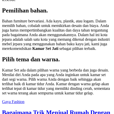
Pemilihan bahan.
Bahan furniture bervariasi. Ada kayu, plastik, atau logam. Dalam
memilih bahan, cobalah untuk memikirkan desain dan biaya. Anda
juga harus mempertimbangkan kualitas dan daya tahan tergantung
pada bagaimana Anda akan menggunakannya. Dalam hal ini kota
jepara adalah salah satu kota yang memang dikenal dengan industri
mebel jepara yang menggunakan bahan baku kayu jati, kami juga
merekomendsikan
Kamar Set Jati
sebagai pilihan terbaik.
Pilih tema dan warna.
Kamar Set ada dalam pilihan warna yang berbeda dan juga desain.
Menilai diri Anda pada apa yang Anda inginkan untuk kamar set
dari segi warna. Pilih warna Anda dengan baik sehingga akan
terlihat baik di kamar tidur Anda. Kamar dengan warna gelap akan
terlihat tepat di kamar tidur yang memiliki dinding cerah, sementara
set warna terang akan sempurna untuk kamar tidur gelap.
Gaya Fashion
Bagaimana Trik Menjual Rumah Dengan