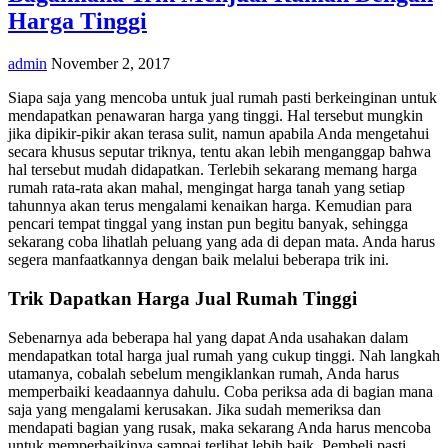
Harga Tinggi
admin
November 2, 2017
Siapa saja yang mencoba untuk jual rumah pasti berkeinginan untuk
mendapatkan penawaran harga yang tinggi. Hal tersebut mungkin
jika dipikir-pikir akan terasa sulit, namun apabila Anda mengetahui
secara khusus seputar triknya, tentu akan lebih menganggap bahwa
hal tersebut mudah didapatkan. Terlebih sekarang memang harga
rumah rata-rata akan mahal, mengingat harga tanah yang setiap
tahunnya akan terus mengalami kenaikan harga. Kemudian para
pencari tempat tinggal yang instan pun begitu banyak, sehingga
sekarang coba lihatlah peluang yang ada di depan mata. Anda harus
segera manfaatkannya dengan baik melalui beberapa trik ini.
Trik Dapatkan Harga Jual Rumah Tinggi
Sebenarnya ada beberapa hal yang dapat Anda usahakan dalam
mendapatkan total harga jual rumah yang cukup tinggi. Nah langkah
utamanya, cobalah sebelum mengiklankan rumah, Anda harus
memperbaiki keadaannya dahulu. Coba periksa ada di bagian mana
saja yang mengalami kerusakan. Jika sudah memeriksa dan
mendapati bagian yang rusak, maka sekarang Anda harus mencoba
untuk memperbaikinya sampai terlihat lebih baik. Pembeli pasti