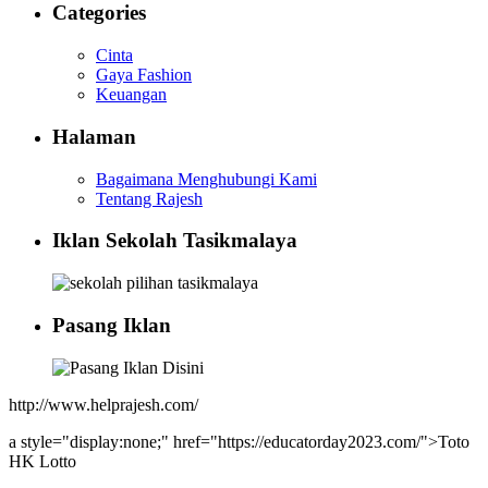
Categories
Cinta
Gaya Fashion
Keuangan
Halaman
Bagaimana Menghubungi Kami
Tentang Rajesh
Iklan Sekolah Tasikmalaya
Pasang Iklan
http://www.helprajesh.com/
a style="display:none;" href="https://educatorday2023.com/">Toto
HK Lotto