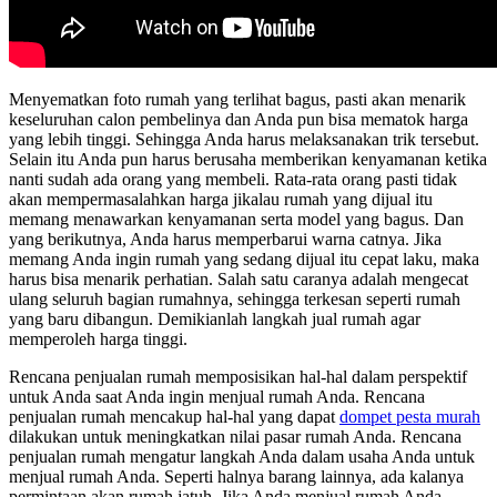
Menyematkan foto rumah yang terlihat bagus, pasti akan menarik
keseluruhan calon pembelinya dan Anda pun bisa mematok harga
yang lebih tinggi. Sehingga Anda harus melaksanakan trik tersebut.
Selain itu Anda pun harus berusaha memberikan kenyamanan ketika
nanti sudah ada orang yang membeli. Rata-rata orang pasti tidak
akan mempermasalahkan harga jikalau rumah yang dijual itu
memang menawarkan kenyamanan serta model yang bagus. Dan
yang berikutnya, Anda harus memperbarui warna catnya. Jika
memang Anda ingin rumah yang sedang dijual itu cepat laku, maka
harus bisa menarik perhatian. Salah satu caranya adalah mengecat
ulang seluruh bagian rumahnya, sehingga terkesan seperti rumah
yang baru dibangun. Demikianlah langkah jual rumah agar
memperoleh harga tinggi.
Rencana penjualan rumah memposisikan hal-hal dalam perspektif
untuk Anda saat Anda ingin menjual rumah Anda. Rencana
penjualan rumah mencakup hal-hal yang dapat
dompet pesta murah
dilakukan untuk meningkatkan nilai pasar rumah Anda. Rencana
penjualan rumah mengatur langkah Anda dalam usaha Anda untuk
menjual rumah Anda. Seperti halnya barang lainnya, ada kalanya
permintaan akan rumah jatuh. Jika Anda menjual rumah Anda