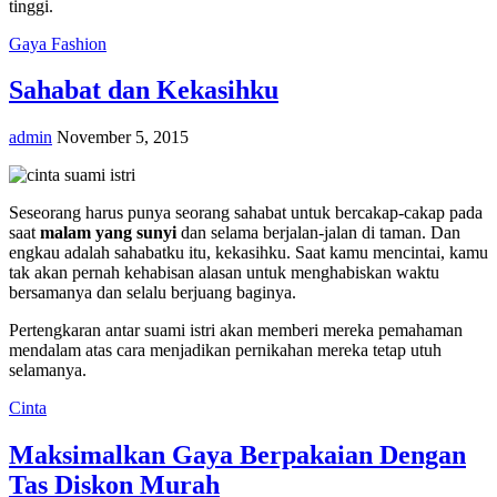
tinggi.
Gaya Fashion
Sahabat dan Kekasihku
admin
November 5, 2015
Seseorang harus punya seorang sahabat untuk bercakap-cakap pada
saat
malam yang sunyi
dan selama berjalan-jalan di taman. Dan
engkau adalah sahabatku itu, kekasihku. Saat kamu mencintai, kamu
tak akan pernah kehabisan alasan untuk menghabiskan waktu
bersamanya dan selalu berjuang baginya.
Pertengkaran antar suami istri akan memberi mereka pemahaman
mendalam atas cara menjadikan pernikahan mereka tetap utuh
selamanya.
Cinta
Maksimalkan Gaya Berpakaian Dengan
Tas Diskon Murah