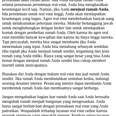
selama penurunan permintaan real estat, Anda bisa menghasilkan
keuntungan kecil saja. Namun, jika Anda
menjual rumah Anda
,
bila permintaan untuk real estat tinggi, Anda akan mendapatkan
keuntungan yang bagus. Agen real estat membebankan banyak uang
untuk melaksanakan pekerjaan mereka. Makelar bertanggung jawab
untuk menghubungkan dengan broker lain untuk mendapatkan
kontak dengan pembelian rumah Anda. Oleh karena itu agen real
estat memiliki banyak kewajiban dan karena itu biaya tinggi mereka.
Tapi percayalah, mereka bisa sangat membantu jika Anda
menemukan yang tepat. Anda bisa menabung sebanyak sembilan
ribu rupiah jika Anda menjual rumah sendiri, tergantung dari jenis
rumah yang Anda miliki. Biaya yang sangat besar yang bisa Anda
hemat dengan menjual rumah Anda sendiri bisa cukup memberi
insentif untuk mencapainya.
Biasakan diri Anda dengan hukum real estat dan jual rumah Anda
sendiri. Jika rumah Anda membutuhkan sentuhan kedua, hubungi
seorang desainer interior. Perancang interior dapat membantu Anda
membentuk rumah Anda dan membuatnya sangat berharga.
Jangan mengabaikan bagian luar rumah Anda saat Anda berusaha
mengubah rumah menjadi bangunan yang mengesankan. Anda
harus sangat berhati-hati dengan perusahaan real estat yang Anda
patronkan. Waspadalah terhadap layanan real estat online karena
prospek penipuan yang mewakili internet. Pastikan setiap layanan