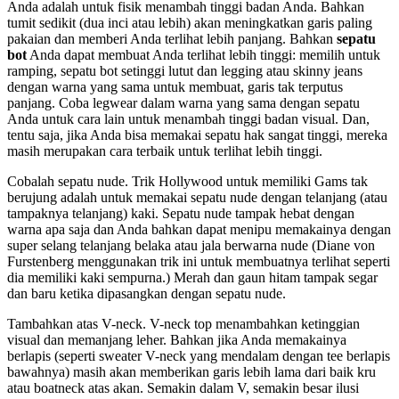
Anda adalah untuk fisik menambah tinggi badan Anda. Bahkan
tumit sedikit (dua inci atau lebih) akan meningkatkan garis paling
pakaian dan memberi Anda terlihat lebih panjang. Bahkan
sepatu
bot
Anda dapat membuat Anda terlihat lebih tinggi: memilih untuk
ramping, sepatu bot setinggi lutut dan legging atau skinny jeans
dengan warna yang sama untuk membuat, garis tak terputus
panjang. Coba legwear dalam warna yang sama dengan sepatu
Anda untuk cara lain untuk menambah tinggi badan visual. Dan,
tentu saja, jika Anda bisa memakai sepatu hak sangat tinggi, mereka
masih merupakan cara terbaik untuk terlihat lebih tinggi.
Cobalah sepatu nude. Trik Hollywood untuk memiliki Gams tak
berujung adalah untuk memakai sepatu nude dengan telanjang (atau
tampaknya telanjang) kaki. Sepatu nude tampak hebat dengan
warna apa saja dan Anda bahkan dapat menipu memakainya dengan
super selang telanjang belaka atau jala berwarna nude (Diane von
Furstenberg menggunakan trik ini untuk membuatnya terlihat seperti
dia memiliki kaki sempurna.) Merah dan gaun hitam tampak segar
dan baru ketika dipasangkan dengan sepatu nude.
Tambahkan atas V-neck. V-neck top menambahkan ketinggian
visual dan memanjang leher. Bahkan jika Anda memakainya
berlapis (seperti sweater V-neck yang mendalam dengan tee berlapis
bawahnya) masih akan memberikan garis lebih lama dari baik kru
atau boatneck atas akan. Semakin dalam V, semakin besar ilusi