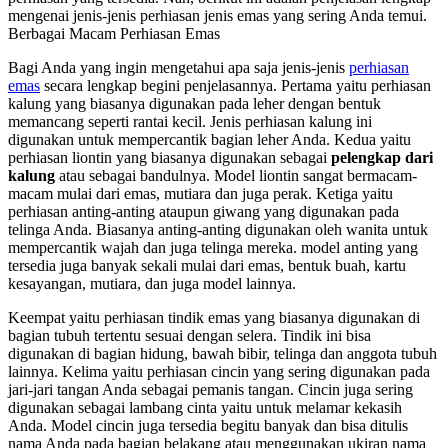
mengenai jenis-jenis perhiasan jenis emas yang sering Anda temui.
Berbagai Macam Perhiasan Emas
Bagi Anda yang ingin mengetahui apa saja jenis-jenis
perhiasan
emas
secara lengkap begini penjelasannya. Pertama yaitu perhiasan
kalung yang biasanya digunakan pada leher dengan bentuk
memancang seperti rantai kecil. Jenis perhiasan kalung ini
digunakan untuk mempercantik bagian leher Anda. Kedua yaitu
perhiasan liontin yang biasanya digunakan sebagai
pelengkap dari
kalung
atau sebagai bandulnya. Model liontin sangat bermacam-
macam mulai dari emas, mutiara dan juga perak. Ketiga yaitu
perhiasan anting-anting ataupun giwang yang digunakan pada
telinga Anda. Biasanya anting-anting digunakan oleh wanita untuk
mempercantik wajah dan juga telinga mereka. model anting yang
tersedia juga banyak sekali mulai dari emas, bentuk buah, kartu
kesayangan, mutiara, dan juga model lainnya.
Keempat yaitu perhiasan tindik emas yang biasanya digunakan di
bagian tubuh tertentu sesuai dengan selera. Tindik ini bisa
digunakan di bagian hidung, bawah bibir, telinga dan anggota tubuh
lainnya. Kelima yaitu perhiasan cincin yang sering digunakan pada
jari-jari tangan Anda sebagai pemanis tangan. Cincin juga sering
digunakan sebagai lambang cinta yaitu untuk melamar kekasih
Anda. Model cincin juga tersedia begitu banyak dan bisa ditulis
nama Anda pada bagian belakang atau menggunakan ukiran nama