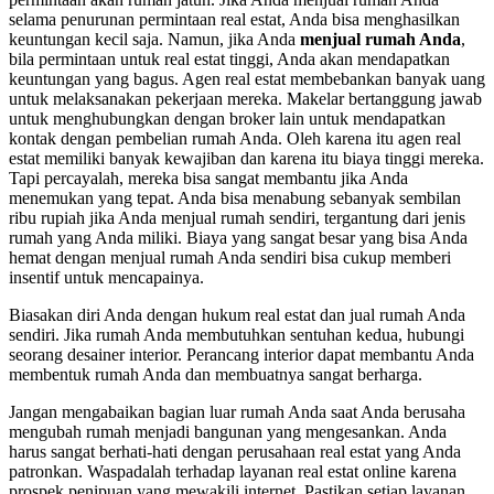
selama penurunan permintaan real estat, Anda bisa menghasilkan
keuntungan kecil saja. Namun, jika Anda
menjual rumah Anda
,
bila permintaan untuk real estat tinggi, Anda akan mendapatkan
keuntungan yang bagus. Agen real estat membebankan banyak uang
untuk melaksanakan pekerjaan mereka. Makelar bertanggung jawab
untuk menghubungkan dengan broker lain untuk mendapatkan
kontak dengan pembelian rumah Anda. Oleh karena itu agen real
estat memiliki banyak kewajiban dan karena itu biaya tinggi mereka.
Tapi percayalah, mereka bisa sangat membantu jika Anda
menemukan yang tepat. Anda bisa menabung sebanyak sembilan
ribu rupiah jika Anda menjual rumah sendiri, tergantung dari jenis
rumah yang Anda miliki. Biaya yang sangat besar yang bisa Anda
hemat dengan menjual rumah Anda sendiri bisa cukup memberi
insentif untuk mencapainya.
Biasakan diri Anda dengan hukum real estat dan jual rumah Anda
sendiri. Jika rumah Anda membutuhkan sentuhan kedua, hubungi
seorang desainer interior. Perancang interior dapat membantu Anda
membentuk rumah Anda dan membuatnya sangat berharga.
Jangan mengabaikan bagian luar rumah Anda saat Anda berusaha
mengubah rumah menjadi bangunan yang mengesankan. Anda
harus sangat berhati-hati dengan perusahaan real estat yang Anda
patronkan. Waspadalah terhadap layanan real estat online karena
prospek penipuan yang mewakili internet. Pastikan setiap layanan