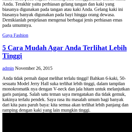
Anda. Terakhir yaitu perhiasan gelang tangan dan kaki yang
biasanya digunakan pada tangan atau kaki Anda. Gelang kaki ini
biasanya banyak digunakan pada bayi hingga orang dewasa.
Demikianlah penjelasan mengenai berbagai jenis perhiasan emas
pada umumnya.
Gaya Fashion
5 Cara Mudah Agar Anda Terlihat Lebih
Tinggi
admin
November 26, 2015
Anda tidak pernah dapat melihat terlalu tinggi! Bahkan 6-kaki, 50-
sesuatu Model Jerry Hall suka terlihat lebih tinggi, dalam tampilan
monokromatik nya dengan V-neck dan jala hitam untuk melanjutkan
garis panjang. Salah satu teman saya mengatakan dia tidak gemuk,
kakinya terlalu pendek. Saya rasa itu masalah umum bagi banyak
dari kita para paruh baya: kita semua akan terlihat lebih panjang dan
ramping dengan kaki yang lain mungkin tinggi.