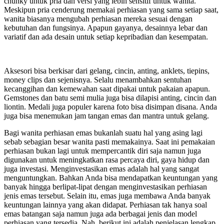
chunky untuk pria dan versi yang lebih sensitif untuk wanita.
Meskipun pria cenderung memakai perhiasan yang sama setiap saat,
wanita biasanya mengubah perhiasan mereka sesuai dengan
kebutuhan dan fungsinya. Apapun gayanya, desainnya lebar dan
variatif dan ada desain untuk setiap kepribadian dan kesempatan.
Aksesori bisa berkisar dari gelang, cincin, anting, anklets, tiepins,
money clips dan sejenisnya. Selalu menambahkan sentuhan
kecanggihan dan kemewahan saat dipakai untuk pakaian apapun.
Gemstones dan batu semi mulia juga bisa dilapisi anting, cincin dan
liontin. Medali juga populer karena foto bisa disimpan disana. Anda
juga bisa menemukan jam tangan emas dan mantra untuk gelang.
Bagi wanita perhiasan emas bukanlah suatu hal yang asing lagi
sebab sebagian besar wanita pasti memakainya. Saat ini pemakaian
perhiasan bukan lagi untuk mempercantik diri saja namun juga
digunakan untuk meningkatkan rasa percaya diri, gaya hidup dan
juga investasi. Menginvestasikan emas adalah hal yang sangat
menguntungkan. Bahkan Anda bisa mendapatkan keuntungan yang
banyak hingga berlipat-lipat dengan menginvestasikan perhiasan
jenis emas tersebut. Selain itu, emas juga membawa Anda banyak
keuntungan lainnya yang akan didapat. Perhiasan tak hanya soal
emas batangan saja namun juga ada berbagai jenis dan model
perhiasan yang tersedia. Nah, berikut ini adalah penjelasan lengkap