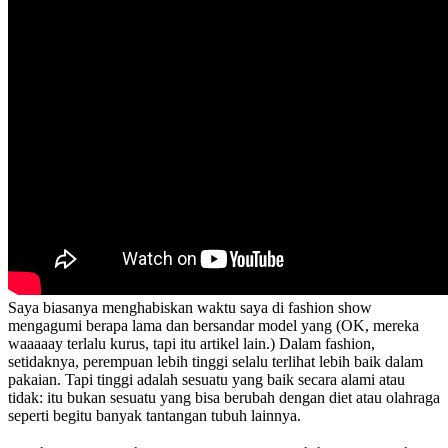
Saya biasanya menghabiskan waktu saya di fashion show
mengagumi berapa lama dan bersandar model yang (OK, mereka
waaaaay terlalu kurus, tapi itu artikel lain.) Dalam fashion,
setidaknya, perempuan lebih tinggi selalu terlihat lebih baik dalam
pakaian. Tapi tinggi adalah sesuatu yang baik secara alami atau
tidak: itu bukan sesuatu yang bisa berubah dengan diet atau olahraga
seperti begitu banyak tantangan tubuh lainnya.