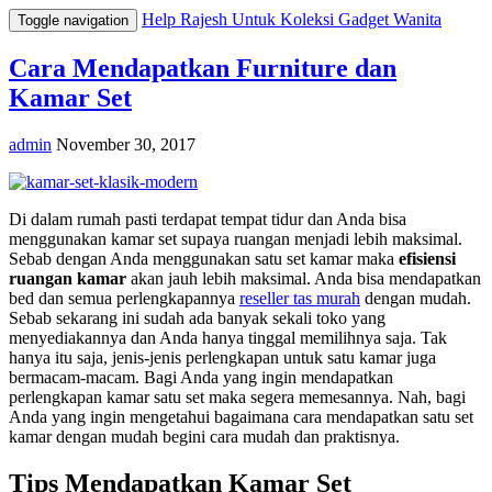
Help Rajesh Untuk Koleksi Gadget Wanita
Toggle navigation
Cara Mendapatkan Furniture dan
Kamar Set
admin
November 30, 2017
Di dalam rumah pasti terdapat tempat tidur dan Anda bisa
menggunakan kamar set supaya ruangan menjadi lebih maksimal.
Sebab dengan Anda menggunakan satu set kamar maka
efisiensi
ruangan kamar
akan jauh lebih maksimal. Anda bisa mendapatkan
bed dan semua perlengkapannya
reseller tas murah
dengan mudah.
Sebab sekarang ini sudah ada banyak sekali toko yang
menyediakannya dan Anda hanya tinggal memilihnya saja. Tak
hanya itu saja, jenis-jenis perlengkapan untuk satu kamar juga
bermacam-macam. Bagi Anda yang ingin mendapatkan
perlengkapan kamar satu set maka segera memesannya. Nah, bagi
Anda yang ingin mengetahui bagaimana cara mendapatkan satu set
kamar dengan mudah begini cara mudah dan praktisnya.
Tips Mendapatkan Kamar Set