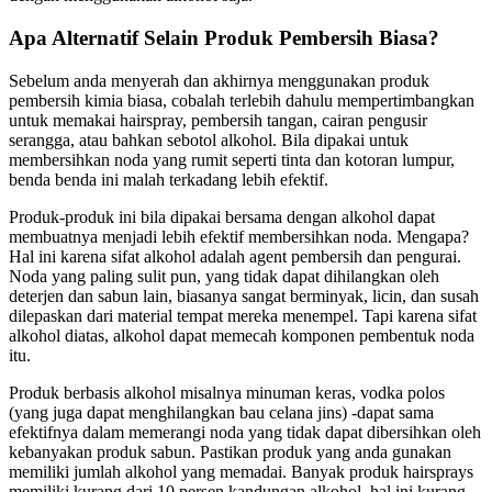
Apa Alternatif Selain Produk Pembersih Biasa?
Sebelum anda menyerah dan akhirnya menggunakan produk
pembersih kimia biasa, cobalah terlebih dahulu mempertimbangkan
untuk memakai hairspray, pembersih tangan, cairan pengusir
serangga, atau bahkan sebotol alkohol. Bila dipakai untuk
membersihkan noda yang rumit seperti tinta dan kotoran lumpur,
benda benda ini malah terkadang lebih efektif.
Produk-produk ini bila dipakai bersama dengan alkohol dapat
membuatnya menjadi lebih efektif membersihkan noda. Mengapa?
Hal ini karena sifat alkohol adalah agent pembersih dan pengurai.
Noda yang paling sulit pun, yang tidak dapat dihilangkan oleh
deterjen dan sabun lain, biasanya sangat berminyak, licin, dan susah
dilepaskan dari material tempat mereka menempel. Tapi karena sifat
alkohol diatas, alkohol dapat memecah komponen pembentuk noda
itu.
Produk berbasis alkohol misalnya minuman keras, vodka polos
(yang juga dapat menghilangkan bau celana jins) -dapat sama
efektifnya dalam memerangi noda yang tidak dapat dibersihkan oleh
kebanyakan produk sabun. Pastikan produk yang anda gunakan
memiliki jumlah alkohol yang memadai. Banyak produk hairsprays
memiliki kurang dari 10 persen kandungan alkohol, hal ini kurang