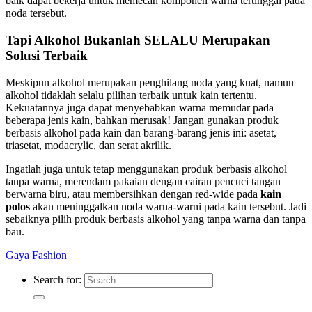
baik dapat bekerja untuk memecah komponen warna tertinggal pada
noda tersebut.
Tapi Alkohol Bukanlah SELALU Merupakan
Solusi Terbaik
Meskipun alkohol merupakan penghilang noda yang kuat, namun
alkohol tidaklah selalu pilihan terbaik untuk kain tertentu.
Kekuatannya juga dapat menyebabkan warna memudar pada
beberapa jenis kain, bahkan merusak! Jangan gunakan produk
berbasis alkohol pada kain dan barang-barang jenis ini: asetat,
triasetat, modacrylic, dan serat akrilik.
Ingatlah juga untuk tetap menggunakan produk berbasis alkohol
tanpa warna, merendam pakaian dengan cairan pencuci tangan
berwarna biru, atau membersihkan dengan red-wide pada
kain
polos
akan meninggalkan noda warna-warni pada kain tersebut. Jadi
sebaiknya pilih produk berbasis alkohol yang tanpa warna dan tanpa
bau.
Gaya Fashion
Search for: