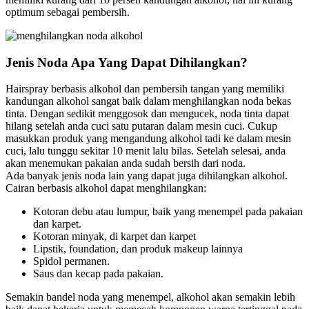
optimum sebagai pembersih.
Jenis Noda Apa Yang Dapat Dihilangkan?
Hairspray berbasis alkohol dan pembersih tangan yang memiliki
kandungan alkohol sangat baik dalam menghilangkan noda bekas
tinta. Dengan sedikit menggosok dan mengucek, noda tinta dapat
hilang setelah anda cuci satu putaran dalam mesin cuci. Cukup
masukkan produk yang mengandung alkohol tadi ke dalam mesin
cuci, lalu tunggu sekitar 10 menit lalu bilas. Setelah selesai, anda
akan menemukan pakaian anda sudah bersih dari noda.
Ada banyak jenis noda lain yang dapat juga dihilangkan alkohol.
Cairan berbasis alkohol dapat menghilangkan:
Kotoran debu atau lumpur, baik yang menempel pada pakaian
dan karpet.
Kotoran minyak, di karpet dan karpet
Lipstik, foundation, dan produk makeup lainnya
Spidol permanen.
Saus dan kecap pada pakaian.
Semakin bandel noda yang menempel, alkohol akan semakin lebih