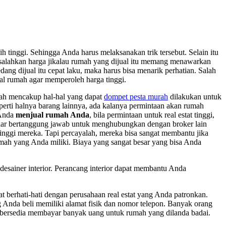
tinggi. Sehingga Anda harus melaksanakan trik tersebut. Selain itu
salahkan harga jikalau rumah yang dijual itu memang menawarkan
g dijual itu cepat laku, maka harus bisa menarik perhatian. Salah
al rumah agar memperoleh harga tinggi.
mah mencakup hal-hal yang dapat
dompet pesta murah
dilakukan untuk
rti halnya barang lainnya, ada kalanya permintaan akan rumah
 Anda
menjual rumah Anda
, bila permintaan untuk real estat tinggi,
ar bertanggung jawab untuk menghubungkan dengan broker lain
inggi mereka. Tapi percayalah, mereka bisa sangat membantu jika
mah yang Anda miliki. Biaya yang sangat besar yang bisa Anda
esainer interior. Perancang interior dapat membantu Anda
erhati-hati dengan perusahaan real estat yang Anda patronkan.
ng Anda beli memiliki alamat fisik dan nomor telepon. Banyak orang
g bersedia membayar banyak uang untuk rumah yang dilanda badai.