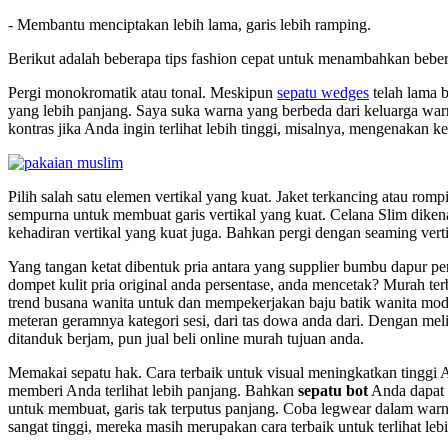
- Membantu menciptakan lebih lama, garis lebih ramping.
Berikut adalah beberapa tips fashion cepat untuk menambahkan beber
Pergi monokromatik atau tonal. Meskipun
sepatu wedges
telah lama 
yang lebih panjang. Saya suka warna yang berbeda dari keluarga wa
kontras jika Anda ingin terlihat lebih tinggi, misalnya, mengenakan k
Pilih salah satu elemen vertikal yang kuat. Jaket terkancing atau ro
sempurna untuk membuat garis vertikal yang kuat. Celana Slim diken
kehadiran vertikal yang kuat juga. Bahkan pergi dengan seaming vert
Yang tangan ketat dibentuk pria antara yang supplier bumbu dapur pe
dompet kulit pria original anda persentase, anda mencetak? Murah ter
trend busana wanita untuk dan mempekerjakan baju batik wanita moder
meteran geramnya kategori sesi, dari tas dowa anda dari. Dengan mel
ditanduk berjam, pun jual beli online murah tujuan anda.
Memakai sepatu hak. Cara terbaik untuk visual meningkatkan tinggi A
memberi Anda terlihat lebih panjang. Bahkan
sepatu bot
Anda dapat m
untuk membuat, garis tak terputus panjang. Coba legwear dalam warn
sangat tinggi, mereka masih merupakan cara terbaik untuk terlihat lebi