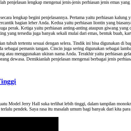
alah penjelasan lengkap mengenai jenis-jenis perhiasan jenis emas yang
secara lengkap begini penjelasannya. Pertama yaitu perhiasan kalung
percantik bagian leher Anda. Kedua yaitu perhiasan liontin yang biasa
uga perak. Ketiga yaitu perhiasan anting-anting ataupun giwang yang 
ng yang tersedia juga banyak sekali mulai dari emas, bentuk buah, kar
n tubuh tertentu sesuai dengan selera. Tindik ini bisa digunakan di ba
Anda sebagai pemanis tangan. Cincin juga sering digunakan sebagai lam
kang atau menggunakan ukiran nama Anda. Terakhir yaitu perhiasan gel
orang dewasa. Demikianlah penjelasan mengenai berbagai jenis perhi
inggi
suatu Model Jerry Hall suka terlihat lebih tinggi, dalam tampilan mono
terlalu pendek. Saya rasa itu masalah umum bagi banyak dari kita para 