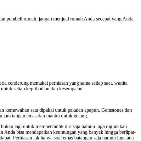
tian pembeli rumah, jangan menjual rumah Anda secepat yang Anda
 pria cenderung memakai perhiasan yang sama setiap saat, wanita
 untuk setiap kepribadian dan kesempatan.
an dan kemewahan saat dipakai untuk pakaian apapun. Gemstones dan
kan jam tangan emas dan mantra untuk gelang.
n bukan lagi untuk mempercantik diri saja namun juga digunakan
kan Anda bisa mendapatkan keuntungan yang banyak hingga berlipat-
dapat. Perhiasan tak hanya soal emas batangan saja namun juga ada