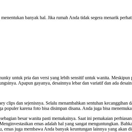
menentukan banyak hal. Jika rumah Anda tidak segera menarik perha
unky untuk pria dan versi yang lebih sensitif untuk wanita. Meskipun
gsinya. Apapun gayanya, desainnya lebar dan variatif dan ada desain
s, money clips dan sejenisnya. Selalu menambahkan sentuhan kecanggih
i juga populer karena foto bisa disimpan disana. Anda juga bisa menemu
 sebagian besar wanita pasti memakainya. Saat ini pemakaian perhiasa
si. Menginvestasikan emas adalah hal yang sangat menguntungkan. Bah
n itu, emas juga membawa Anda banyak keuntungan lainnya yang akan di