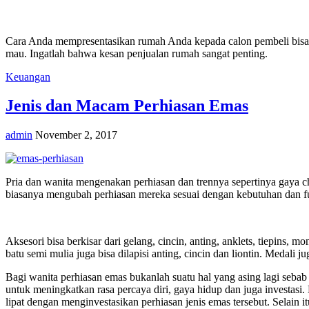
Cara Anda mempresentasikan rumah Anda kepada calon pembeli bisa 
mau. Ingatlah bahwa kesan penjualan rumah sangat penting.
Keuangan
Jenis dan Macam Perhiasan Emas
admin
November 2, 2017
Pria dan wanita mengenakan perhiasan dan trennya sepertinya gaya ch
biasanya mengubah perhiasan mereka sesuai dengan kebutuhan dan fun
Aksesori bisa berkisar dari gelang, cincin, anting, anklets, tiepin
batu semi mulia juga bisa dilapisi anting, cincin dan liontin. Medal
Bagi wanita perhiasan emas bukanlah suatu hal yang asing lagi sebab
untuk meningkatkan rasa percaya diri, gaya hidup dan juga investa
lipat dengan menginvestasikan perhiasan jenis emas tersebut. Selai