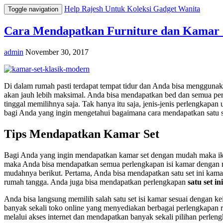
Help Rajesh Untuk Koleksi Gadget Wanita
Toggle navigation
Cara Mendapatkan Furniture dan Kamar 
admin
November 30, 2017
Di dalam rumah pasti terdapat tempat tidur dan Anda bisa menggun
akan jauh lebih maksimal. Anda bisa mendapatkan bed dan semua p
tinggal memilihnya saja. Tak hanya itu saja, jenis-jenis perlengk
bagi Anda yang ingin mengetahui bagaimana cara mendapatkan satu 
Tips Mendapatkan Kamar Set
Bagi Anda yang ingin mendapatkan kamar set dengan mudah maka ikuti
maka Anda bisa mendapatkan semua perlengkapan isi kamar dengan mu
mudahnya berikut. Pertama, Anda bisa mendapatkan satu set ini kama
rumah tangga. Anda juga bisa mendapatkan perlengkapan
satu set i
Anda bisa langsung memilih salah satu set isi kamar sesuai dengan ke
banyak sekali toko online yang menyediakan berbagai perlengkapan r
melalui akses internet dan mendapatkan banyak sekali pilihan perl