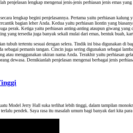
alah penjelasan lengkap mengenai jenis-jenis perhiasan jenis emas yang
secara lengkap begini penjelasannya. Pertama yaitu perhiasan kalung
percantik bagian leher Anda. Kedua yaitu perhiasan liontin yang biasa
uga perak. Ketiga yaitu perhiasan anting-anting ataupun giwang yang 
ng yang tersedia juga banyak sekali mulai dari emas, bentuk buah, kar
n tubuh tertentu sesuai dengan selera. Tindik ini bisa digunakan di ba
Anda sebagai pemanis tangan. Cincin juga sering digunakan sebagai lam
kang atau menggunakan ukiran nama Anda. Terakhir yaitu perhiasan gel
orang dewasa. Demikianlah penjelasan mengenai berbagai jenis perhi
inggi
suatu Model Jerry Hall suka terlihat lebih tinggi, dalam tampilan mono
terlalu pendek. Saya rasa itu masalah umum bagi banyak dari kita para 