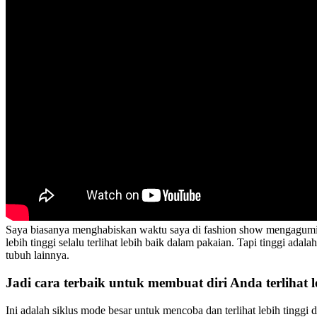
Saya biasanya menghabiskan waktu saya di fashion show mengagumi be
lebih tinggi selalu terlihat lebih baik dalam pakaian. Tapi tinggi ada
tubuh lainnya.
Jadi cara terbaik untuk membuat diri Anda terlihat 
Ini adalah siklus mode besar untuk mencoba dan terlihat lebih tinggi