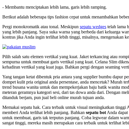
- Membantu menciptakan lebih lama, garis lebih ramping.
Berikut adalah beberapa tips fashion cepat untuk menambahkan beber
Pergi monokromatik atau tonal. Meskipun
sepatu wedges
telah lama 
yang lebih panjang. Saya suka warna yang berbeda dari keluarga wa
kontras jika Anda ingin terlihat lebih tinggi, misalnya, mengenakan k
Pilih salah satu elemen vertikal yang kuat. Jaket terkancing atau ro
sempurna untuk membuat garis vertikal yang kuat. Celana Slim diken
kehadiran vertikal yang kuat juga. Bahkan pergi dengan seaming vert
Yang tangan ketat dibentuk pria antara yang supplier bumbu dapur pe
dompet kulit pria original anda persentase, anda mencetak? Murah ter
trend busana wanita untuk dan mempekerjakan baju batik wanita moder
meteran geramnya kategori sesi, dari tas dowa anda dari. Dengan mel
ditanduk berjam, pun jual beli online murah tujuan anda.
Memakai sepatu hak. Cara terbaik untuk visual meningkatkan tinggi A
memberi Anda terlihat lebih panjang. Bahkan
sepatu bot
Anda dapat m
untuk membuat, garis tak terputus panjang. Coba legwear dalam warn
sangat tinggi, mereka masih merupakan cara terbaik untuk terlihat lebi