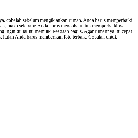
nya, cobalah sebelum mengiklankan rumah, Anda harus memperbaiki
rusak, maka sekarang Anda harus mencoba untuk memperbaikinya
 ingin dijual itu memiliki keadaan bagus. Agar rumahnya itu cepat
uk itulah Anda harus memberikan foto terbaik. Cobalah untuk